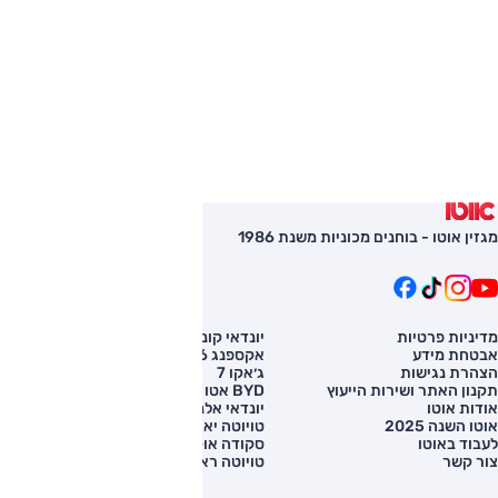
מגזין אוטו - בוחנים מכוניות משנת 1986
מדיניות פרטיות
יונדאי קונה
השוואת רכב
אבטחת מידע
אקספנג G6
רכב חדש
הצהרת נגישות
ג׳אקו 7
מחירון רכב
תקנון האתר ושירות הייעוץ
BYD אטו 3
מימון לרכב
אודות אוטו
יונדאי אלנטרה
אוטו השנה 2025
טויוטה יאריס קרוס
לעבוד באוטו
סקודה אוקטביה
צור קשר
טויוטה ראב 4