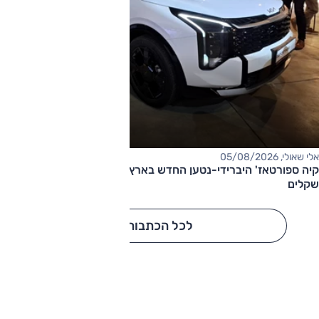
אלי שאולי, 05/08/2026
קיה ספורטאז' היברידי-נטען החדש בארץ – המחיר החל מ-220,000
שקלים
לכל הכתבות