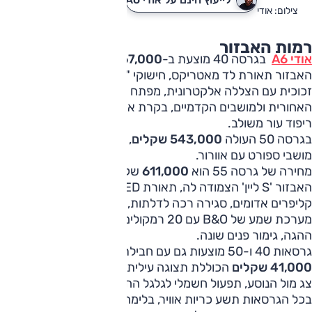
צילום: אודי
רמות האבזור
אודי A6
בגרסה 40 מוצעת ב-
467,000 שקלים
, ובמפרט
האבזור תאורת לד מאטריקס, חישוקי "19, מצלמות היקפיות, גג
זכוכית עם הצללה אלקטרונית, מפתח חכם, תפעול חשמלי לדלת
האחורית ולמושבים הקדמיים, בקרת אקלים ארבעה-אזורית,
ריפוד עור משולב.
בגרסה 50 העולה
543,000 שקלים
, אותו מפרט אבזור, גם
מושבי ספורט עם אוורור.
מחירה של גרסה 55 הוא
611,000
שקלים, ובמפרט של רמת
האבזור 'S ליין' הצמודה לה, תאורת OLED מאחור, חישוקי "20,
קליפרים אדומים, סגירה רכה לדלתות, תצוגה עילית, צג לנוסע,
מערכת שמע של B&O עם 20 רמקולים, תפעול חשמלי לגלגל
ההגה, גימור פנים שונה.
גרסאות 40 ו-50 מוצעות גם עם חבילת 'פרמיום' שמחירה
41,000 שקלים
הכוללת תצוגה עילית, מערכת השמע של B&O,
צג מול הנוסע, תפעול חשמלי לגלגל ההגה.
בכל הגרסאות תשע כריות אוויר, בלימה אוטונומית, תיקון סטייה