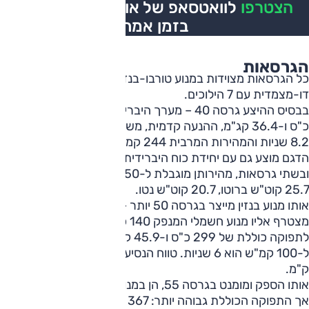
הצטרפו
לוואטסאפ של אוטו, כל העדכונים
בזמן אמת
הגרסאות
כל הגרסאות מצוידות במנוע טורבו-בנזין 2.0 ליטר ובתיבה
דו-מצמדית עם 7 הילוכים.
בבסיס ההיצע גרסה 40 – מערך היברידי מתון, התפוקה 204
כ"ס ו-36.4 קג"מ, ההנעה קדמית, משך ההאצה ל-100 קמ"ש
8.2 שניות והמהירות המרבית 244 קמ״ש.
הדגם מוצע גם עם יחידת כוח היברידית-נטענת בהנעה כפולה
ובשתי גרסאות, מהירותן מוגבלת ל-250 קמ"ש ולסוללה בשתיהן
25.7 קוט"ש ברוטו, 20.7 קוט"ש נטו.
אותו מנוע בנזין מייצר בגרסה 50 יותר – 251 כ"ס ו-38.7 קג"מ –
מצטרף אליו מנוע חשמלי המנפק 140 כ"ס ו-35.7 קג"מ,
לתפוקה כוללת של 299 כ"ס ו-45.9 קג"מ, ומשך ההאצה
ל-100 קמ"ש הוא 6 שניות. טווח הנסיעה בחשמל בלבד הוא 100
ק"מ.
אותו הספק ומומנט בגרסה 55, הן במנוע הבנזין והן בזה החשמלי,
אך התפוקה הכוללת גבוהה יותר: 367 כ"ס ו-51 קג"מ, משך