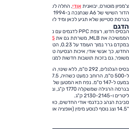
צ'מפיון מוטורס, יבואנית
אודי
, החלה לשווק את מכונית הסלון
A6
.
הדור השישי של A6 שנחנכה ב-1994 הוצג ב-2025, תחילה
בגרסת סטיישן שלא תגיע לכאן ומיד לאחריה במרכב סדאן.
הדגם
הבסיס חדש, רצפת PPC לדגמים עם מנועי בעירה פנימית
הממשיכה את MLB, משרתת גם את
A5
ו-
Q5
. המרכב מצטיין
במקדם גרר נמוך העומד על 0.23, הטוב של אודי עד כה. בדגם
החדש, כך אנשי אודי, איכות הנסיעה טובה יותר עם בידוד רעשים
משופר, גם בזכות תושבות חדשות למנוע ולתיבה.
בסיס הגלגלים, 292 ס"מ, ללא שינוי, המרכב גדל ב-6 ס"מ
ל-500 ס"מ, הרוחב כמעט כשהיה, 187.5 ס"מ, והגובה גדל
במעט ל-147 ס"מ. נפח תא המטען של A6 הוא 492 ליטרים
בגרסה הרגילה שמשקלה 1770 ק"ג, ובגרסה הנטענת 354
ליטרים ו-2130-2145 ק"ג.
סביבת הנהג כבדגמי אודי החדשים, כוללת לוח מחוונים מוקרן, צג
"14.5 וצג נוסף לנוסע מימין (אופציה או תקני בגרסה הבכירה).