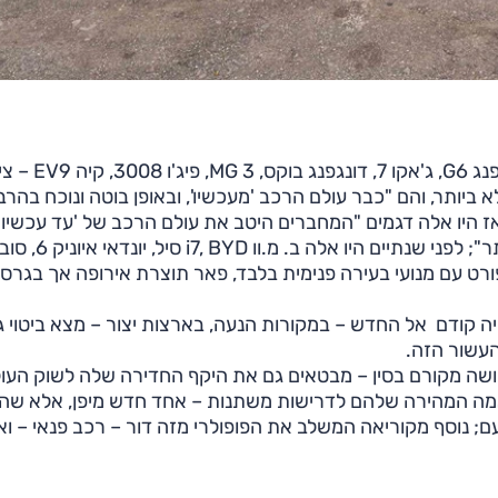
ביחס לששת הדגמים שהגיעו לגמר בשנה שעברה– אקספנג 6
 ביותר, והם "כבר עולם הרכב 'מעכשיו', ובאופן בוטה ונוכח בהרב
ט זה התייחס לרשימה מהשנה שקדמה לה, 2024: אז היו אלה דגמים "המחברים היטב את עולם הרכב של 'עד עכשי
זה שהוא 'מעכשיו' – ועושים את זה באופן שהוא סמלי ביותר"; לפני שנתיים
שימה מ־2024 היו שני דגמי ספורט עם מנועי בעירה פנימית בלבד, פאר תוצרת אירופה אך בגר
קודם אל החדש – במקורות הנעה, בארצות יצור – מצא ביטוי ג
העשור הזה.
ושה מקורם בסין – מבטאים גם את היקף החדירה שלה לשוק העול
אמה המהירה שלהם לדרישות משתנות – אחד חדש מיפן, אלא שה
; נוסף מקוריאה המשלב את הפופולרי מזה דור – רכב פנאי – וא