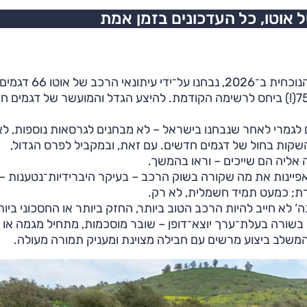
אוטו, כל העדכונים בזמן אמת
מאז סגירת הרשימה הקודמת ב־2025 ועד סגירתה של הנוכחית ב־2026, נבחנו על־ידי עיתונאי הרכב של אוטו 66 דגמ
חדשים לגמרי שהגיעו לישראל – גידול של לא פחות מ־75%(!) ביחס לרשימה הקודמת. להיצע הגדל והמועשר של דגמ
 לגמרי לאחר שנבחנו בישראל – לא מבחנים לגרסאות נוספות, לא
קות בחול של דגמים חדשים. עם זאת, ובמקביל לפרס הגדול,
אליה הם שייכים – וראו בהמשך.
פיינות את מה שקורה בשוק הרכב – בעיקר היברידיות־נטענות –
רת; כמעט תמיד חשמלית, לא רק.
‘ לא חייב להיות הרכב הטוב ביותר, החזק ביותר או החסכוני ביות
מו בשורה בעלת־ערך יוצא־דופן – שובר מוסכמות, מתחיל מגמה או
המשלב ביצוע מרשים עם חבילה מצוינת ומעניק תמורה מעולה.