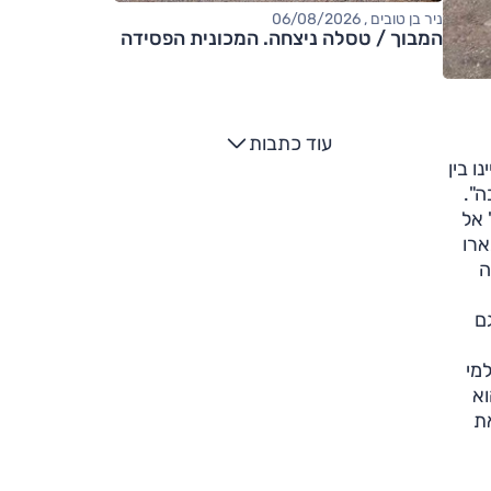
ניר בן טובים , 06/08/2026
המבוך / טסלה ניצחה. המכונית הפסידה
עוד כתבות
G, ג'אקו 7, דונגפנג בוקס, MG 3, פיג'ו 3008, קיה EV9 – ציינו בין
ה".
ו' אל
 היו אלה ב. מ.וו i7, BYD סיל, יונדאי איוניק 6, סובארו
סה
ם
מי
וא
ת