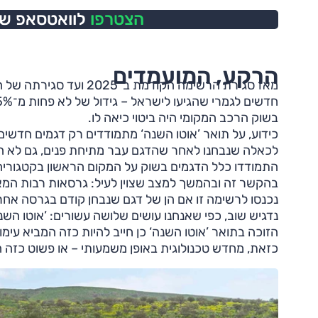
הצטרפו
לוואטסאפ של 
הרקע, המועמדים
בשוק הרכב המקומי היה ביטוי כיאה לו.
כידוע, על תואר ’אוטו השנה‘ מתמודדים רק דגמים חדשים
לכאלה שנבחנו לאחר שהדגם עבר מתיחת פנים, גם לא הש
התמודדו כלל הדגמים בשוק על המקום הראשון בקטגוריה 
בהקשר זה ובהמשך למצב שצוין לעיל: גרסאות רבות המא
נכנסו לרשימה זו אם הן של דגם שנבחן קודם בגרסה אח
נדגיש שוב, כפי שאנחנו עושים שלושה עשורים: ’אוטו השנה
הזוכה בתואר ’אוטו השנה‘ כן חייב להיות כזה המביא עי
כזאת, מחדש טכנולוגית באופן משמעותי – או פשוט כזה 