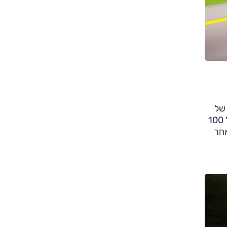
צילום: עזרא רפאל
 של
430 כ"ס, הביצועים בהתאם כולל 5.8 שניות ל־100 קמ"ש, וסוללה של 34 קוט"ש מעניקה לו טווח נסיעה בחשמל בלבד של 100
אחר