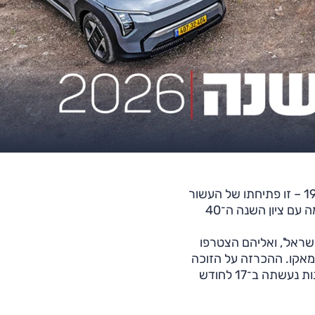
תחרות 'אוטו השנה' של אוטו מתקיימת ברציפות מאז 1995 – זו פתיחתו של העשור
הרביעי שלה, והפעם ה־31 בה היא נערכת. השנה התקיימה עם ציון השנה ה־40
שראל', ואליהם הצטרפו
 מאקו. ההכרזה על הזוכה
בתואר ’אוטו השנה 2025‘ ועל הנבחרים בקטגוריות השונות נעשתה ב־17 לחודש