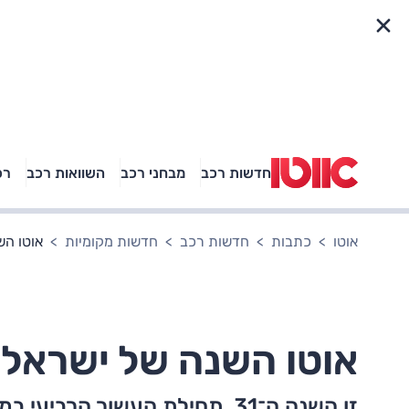
פריט מהיר
חדשות רכב
מבחני רכב
השוואות רכב
רכ
באיזה רכב פנאי נוסעת
אגם בוחבוט?
אוטו
כתבות
חדשות רכב
חדשות מקומיות
אוטו השנה ש
אוטו השנה של ישראל 2026 – קיה EV3
זו השנה ה־31, תחילת העשור הרב