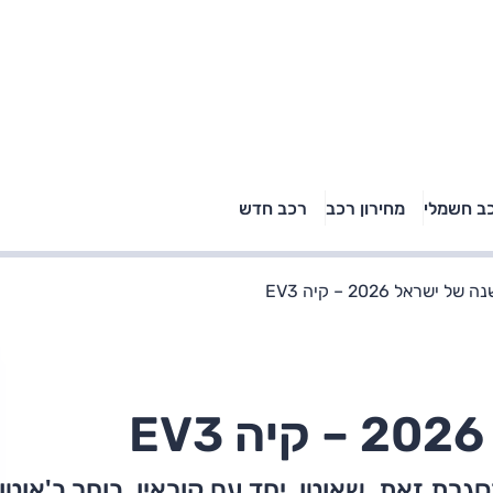
טויוטה ראב 4, קיה
ב חשמלי
מחירון רכב
רכב חדש
רכבי הסלב
ספורטאז' לונג ויונדאי
"הצל"
טוסון לונג ראש בראש: על
הנייר ועל הכביש
ל ישראל 2026 – קיה EV3
יעי במסגרת זאת, שאוטו, יחד עם קוראיו, בוחר ב'אוטו