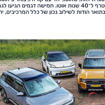
השנה של ישראל' – הישג ראוי לציון המצטרף ל־40 שנות אוטו. חמישה דגמים הגיעו 
2025, והנבחר זכה בתואר הודות לשילוב נכון של כלל המרכיבים, י