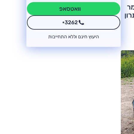
לגמר
וואטסאפ
תרון
3262
*
היעוץ חינם וללא התחייבות