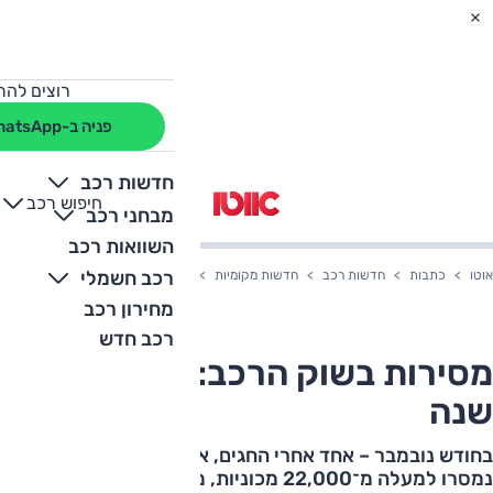
רוצים להת
פניה ב-WhatsApp
חדשות רכב
חיפוש רכב
+
-
מבחני רכב
השוואות רכב
רכב חשמלי
אוטו
כתבות
חדשות רכב
חדשות מקומיות
מסירות בשוק הרכב: לקראת סוף שנ
מחירון רכב
רכב חדש
מסירות בשוק הרכב: לקראת סוף
שנה
בחודש נובמבר – אחד אחרי החגים, אחד לפני סוף שנה –
נמסרו למעלה מ־22,000 מכוניות, מביאות את שוק הרכב