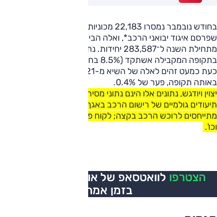
בחודש נובמבר נמסרו 22,183 מכוניות חדשות, כך לפי הנתונים
שפרסם איגוד יבואני הרכב*, ואלה הביאו את סך המסירות
מתחילת השנה ל־283,587 יחידות. נתון זה גבוה ב־9.5% מאשר
בתקופה המקבילה אשתקד (8.5% בחודש הקודם). הנתונים
כעת כמעט זהים לאלה של השיא מ-2021, אז 284,744 יחידות
באותה תקופה, פער של 0.4%.
יצוין ויודגש, נתונים אלו הינם נתוני מסירות, ולא מכירות. כלומר
תיעודים גולמיים של רישום הרכב באגף הרישוי. הם אינם
מתייחסים לרוכש הרכב בקצה; לקוח פרטי, צי רכב, היבואן עצמו
וכו'.
הצטרפו
לוואטסאפ של אוטו, כל העדכונים
בזמן אמת