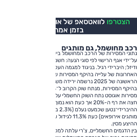
הצטרפו
לוואטסאפ של אוטו, כל העדכונים
בזמן אמת
רכב מחושמל, גם מותגים
נתוני המסירות של הרכב המחושמל בישראל נרשמים מאז 2023
על־ידי אגף הרישוי לפי סוגי הנעה: חשמל; היברידי־נטען/בנזין
ודיזל; היברידי רגיל. בניגוד למגמה העקבית בחמש השנים
האחרונות של עלייה בהיקף המסירות של רכב חשמלי, במחצית
הראשונה של 2025 נרשמה ירידה משמעותית של למעלה מרבע
בהיקף המסירות, מנתח שוק הקרוב ל־25% ל-16% עד יולי. עם
מסירות אוגוסט נתח השוק החשמלי עלה ל־18% לפני חודשיים
חצה את רף ה-20% אך כעת הוא נמוך במעט ממנו. הרכב
ההיברידי־נטען שכמעט נעלם (2.3% ב-2024; אז בעיקר של
מותגים אירופאים) כעת 11.3% לגידול של כמעט פי 5 בזכות
ההיצע מסין.
בין הדגמים החשמליים, צ'רי עלתה למקום השני בזכות נתון