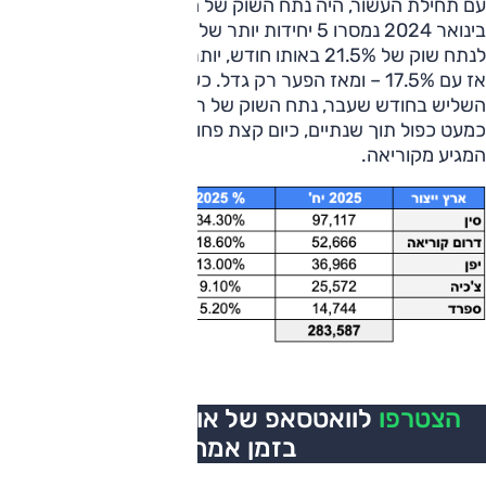
עם תחילת העשור, היה נתח השוק של הרכב הסיני סביב ל-1%.
בינואר 2024 נמסרו 5 יחידות יותר של רכב סיני מאשר קוריאני
לנתח שוק של 21.5% באותו חודש, יותר מאשר בדצמבר 2023,
אז עם 17.5% – ומאז הפער רק גדל. כעת ולאחר שנחצה רף
השליש בחודש שעבר, נתח השוק של רכב מסין מעל 34% –
כמעט כפול תוך שנתיים, כיום קצת פחות מכפול ביחס לרכב
המגיע מקוריאה.
הצטרפו
לוואטסאפ של אוטו, כל העדכונים
בזמן אמת