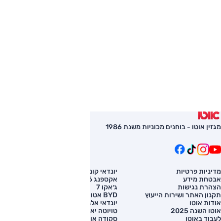
מגזין אוטו - בוחנים מכוניות משנת 1986
מדיניות פרטיות
יונדאי קונה
השוואת רכב
אבטחת מידע
אקספנג G6
רכב חדש
הצהרת נגישות
ג׳אקו 7
מחירון רכב
תקנון האתר ושירות הייעוץ
BYD אטו 3
מימון לרכב
אודות אוטו
יונדאי אלנטרה
אוטו השנה 2025
טויוטה יאריס קרוס
לעבוד באוטו
סקודה אוקטביה