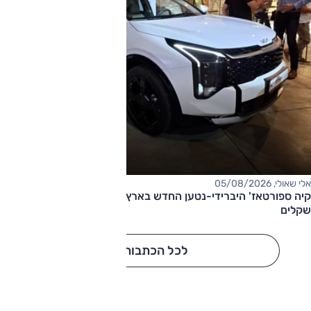
אלי שאולי, 05/08/2026
קיה ספורטאז' היברידי-נטען החדש בארץ – המחיר החל מ-220,000
שקלים
לכל הכתבות