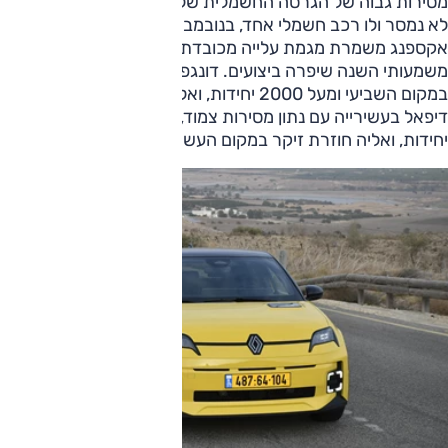
מסירות גבוה של הגרסה החשמלית של FX; עם זאת, באוקטובר
לא נמסר ולו רכב חשמלי אחד, בנובמבר נמסרו רק שלוש יחידות.
אקספנג משמרת מגמת עלייה מכובדת, ו-BYD שירדה באופן
משמעותי השנה שיפרה ביצועים. דונגפנג מטפסת מעלה – כעת
במקום השביעי ומעל 2000 יחידות, ואליה מצטרפת מקסוס.
דיפאל בעשירייה עם נתון מסירות צמוד, ממש קרוב ל-2000
יחידות, ואליה חוזרת זיקר במקום העשירי.