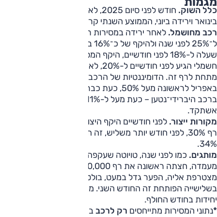
מגמות
כלל השוק.
חודש לפני סיום 2025, לאחר מסירות גדולות במיוחד
בינואר וירידה ביוני, הממוצע השנתי קרוב ל-26,00 יחידות.
רכב מחושמל.
לאחר ירידה במסירות רכב חשמלי – קרוב
ל־25% לפני שנה ולהיקף של כ־16% בחציה הראשון – ולאחר
שעלה ל-18% לפני חודשיים, היקף המסירות הרשומות של רכב
חשמלי הגיע לפני חודשיים ל-20%, לאחר נובמבר ירד מעט
מתחת לרף זה. הדומיננטיות של הרכב המחושמל לסוגיו גדלה;
באפריל לראשונה מעל 50%, כעת כבר 57%, גם בזכות העלייה
ברכב היברידי־נטען – כעת מעל ל-11%, כמעט פי 5 מאשר
אשתקד.
מקורות ייצור.
לפני חודשיים היקף היצוא הסיני לשוק המקומי את
רף 30%, לפני חודש יותר משליש, זה החודש השני שהוא מעל
34%.
מותגים.
כמו לפני שנה, טויוטה שעקפה את יונדאי משמרת את
מעמדה, חצתה ראשונה את רף 30,000 היחידות, וכעת יונדאי
מצטרפת אליה, הפער גדל במעט, בולט מקומה של צ'רי
בשלישייה הפותחת זה החודש השני. מאזדה מסרה פחות מ-50
יחידות בחודש החולף.
*
נתוני המסירות מתייחסים
רק לרכב
במשקל עד 3.5 טון/8+1