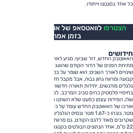
כל אחד בסגנונו וייחודו.
הצטרפו
לוואטסאפ של אוטו, כל העדכונים
בזמן אמת
חידושים
האאוטבק החדש, דור שביעי, מגיע לארץ שלוש שנים אחרי
מתיחת הפנים של הדור הקודם שהוצג ביסודו ב-2019 ועבר כמה
שינויים לאורך השנים; הוא שומר על בסיס מוכר של הנעה כפולה
קבועה ומרווח גחון גבוה, אבל מקבל חזית מסיבית יותר, בתי
גלגלים מודגשים, יחידות תאורה חדשות ושימוש נרחב יותר
בחיפויי פלסטיק כהים סביב המרכב. למרות השינוי בקו האופייני
שלו, המידות עצמן כמעט שלא השתנו לעומת הדור היוצא.
אורכו של האאוטבק החדש עומד על כ-4.87 מטר, רוחבו כ-1.87
מטר, גובהו כ-1.67 מטר ובסיס הגלגלים נותר 2.74 מטר - נתונים
שקרובים מאוד לדגם הקודם. גם מרווח הגחון נשאר שימושי עם
22 ס"מ, אחד הנתונים הבולטים בקטגוריה, אם לאאוטבק יש