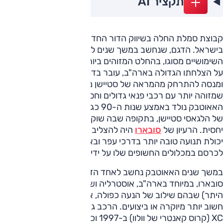
תקציר AI
קבוצת סמלת החלה בשיווק הדור החדש של
סובארו אאוטבק
בישראל. הדגם, שנחשב במשך שנים לאחד מכלי הרכב
השימושיים מסוגו, בהחלט המזוהים ביותר עם המותג היפני וחתום
על הצלחתו הגדולה בארה"ב, עובר בדור החדש שינוי עיצובי יסודי
ומנסה להתרחק מהמראה של סטיישן מוגבה לטובת נוכחות
שמזוהה יותר עם רכבי פנאי גדולים וחסונים.
האאוטבק נולד באמצע שנות ה-90 כגרסה גבוהת קומה וגחון
של הלגאסי סטיישן, בתקופה שבה שוק רכבי הפנאי עדיין היה קטן
יחסית. הרעיון של
סובארו
היה להצליב שימושיות של סטיישן עם
יכולת תנועה טובה יותר בדרכי עפר ובאזורים מושלגים מבלי
לכרסם במכלולים החשופים שלו על ידי כיול שונה ומיגון קל.
במשך שנים האאוטבק נחשב לאחד הדגמים הכי מוצלחים של
סובארו, במיוחד בארה"ב, אוסטרליה ושווקים עם סלילה ירודה (בין
היתר) שבהם שילוב של הנעה כפולה, אמינות ושימושיות היה
חשוב יותר מיוקרה או ביצועים. הרכב גם נתן השראה לסדרת ה-
XC (קרוס קאנטרי של וולוו) ב-1997 וכן לאודי אולרואד ב-1999,