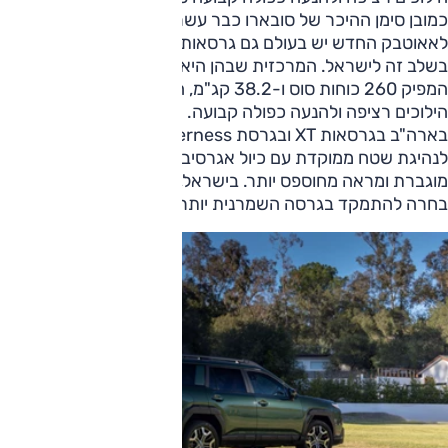
כמובן סימן ההיכר של סובארו כבר עשרות שנים.
לאאוטבק החדש יש בעולם גם גרסאות חזקות יותר שלא יגיעו
בשלב זה לישראל. המרכזית שבהן היא גרסת 2.4 ליטר טורבו
המפיק 260 כוחות סוס ו-38.2 קג"מ, המשודך גם הוא לתיבת
הילוכים רציפה ולהנעה כפולה קבועה. המנוע הזה מוצע בעיקר
בארה"ב בגרסאות XT ובגרסת Wilderness שמכוונת יותר
לנהיגת שטח ממוקדת עם כיול אגרסיבי יותר, יכולת גרירה
מוגברת ומראה מחוספס יותר. בישראל, לפחות כרגע, סמלת
בחרה להתמקד בגרסה השמרנית יותר.