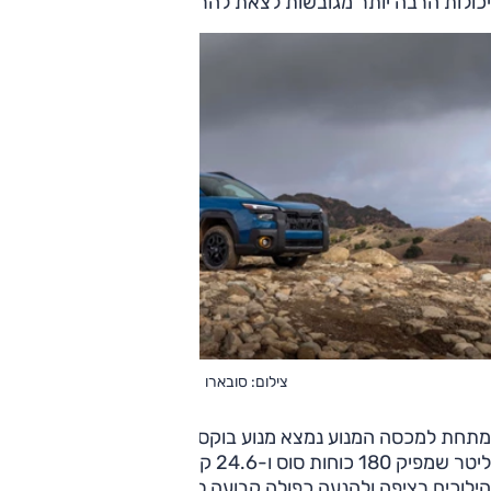
יכולות הרבה יותר מגובשות לצאת להרפתקאות מורכבות.
צילום: סובארו
מתחת למכסה המנוע נמצא מנוע בוקסר אטמוספרי בנפח 2.5
ליטר שמפיק 180 כוחות סוס ו-24.6 קג"מ. המנוע משודך לתיבת
הילוכים רציפה ולהנעה כפולה קבועה סימטרית מסורתית, גם היא