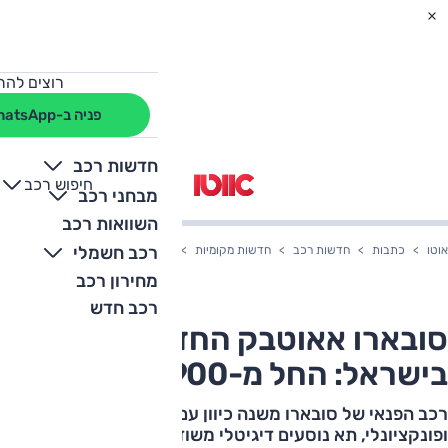
רוצים להת
פניה ב-WhatsApp
חדשות רכב
חיפוש רכב
+
-
מבחני רכב
השוואות רכב
רכב חשמלי
אוטו
כתבות
חדשות רכב
חדשות מקומיות
סובארו אאוטבק החדש נוחת בישראל: החל מ-900
מחירון רכב
רכב חדש
סובארו אאוטבק החדש נוחת
בישראל: החל מ-279,900 שקלים
רכב הפנאי של סובארו משנה כיוון עם עיצוב רבוע יותר
ופונקציונלי, תא נוסעים דיגיטלי משודרג משמעותית ומערכת