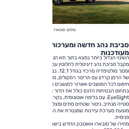
צילום: סובארו
סביבת נהג חדשה ומערכות בטיחות
מעודכנות
השינוי הגדול ביותר נמצא בתוך תא הנוסעים. האאוטבק החדש
מקבל סביבת נהג דיגיטלית לחלוטין עם לוח מחוונים בגודל 12.3
ומסך מולטימדיה מרכזי בגודל 12.1. בנוסף מוצעת מערכת שמע
של הרמן קרדון עם תריסר רמקולים, מושבים קדמיים חשמליים,
חימום לכל המושבים ואוורור למושבים הקדמיים.
בתחום הבטיחות הדגם כולל את הדור החדש של מערכת
EyeSight, עם בלימה אוטונומית, בקרת שיוט אדפטיבית, תיקון
סטייה מנתיב, ניטור שטחים מתים ומצלמות היקפיות. בנוסף
מוצעת מערכת עירנות שמנטרת את הנהג באמצעות מצלמה
פנימית.
מחירו של סובארו אאוטבק החדש בישראל מתחיל כאמור