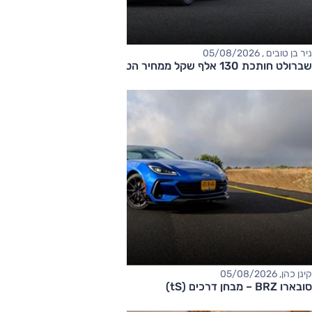
ניר בן טובים , 05/08/2026
שברולט חותכת 130 אלף שקל ממחיר הטאהו
קינן כהן, 05/08/2026
סובארו BRZ – מבחן דרכים (tS)