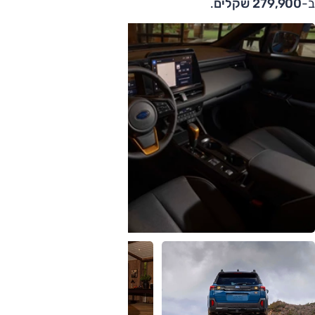
ב-
279,900 שקלים
.