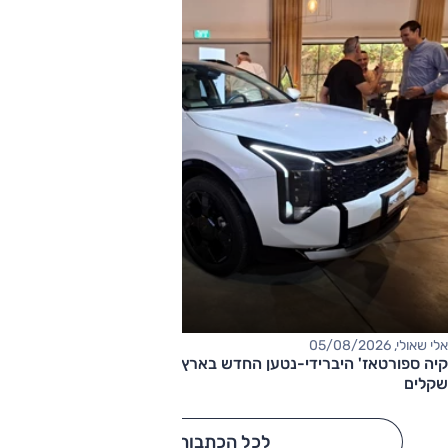
אלי שאולי, 05/08/2026
קיה ספורטאז' היברידי-נטען החדש בארץ – המחיר החל מ-220,000
שקלים
לכל הכתבות