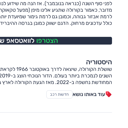
לפני סוף השנה (כנראה בנובמבר). אז הנה מה שידוע לנו
מדובר, כאמור בקורולה שתגיע אלינו מיפן (מפעל טקאוקה
לרמת אבזור גבוהה, וכמובן גם לרמת גימור שמיועדת יותר
כולל עדכונים מרחוק. הדגם ישווק כמובן בגרסה ההיברידית שלו עם מנוע ה-1.8 ל
הצטרפו
לוואטסאפ של 
היסטוריה
שושלת הקורול
המחודשת נחשפה ב-2022. מאז הגעת הקורולה לארץ בתחילת שנות התשעים, נמכרו כאן למעלה מ-315,000 יחידות.
עוד באותו נושא
חדשות רכב