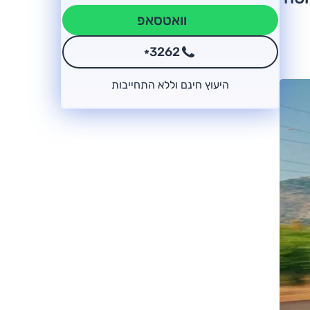
וואטסאפ
3262
*
היעוץ חינם וללא התחייבות