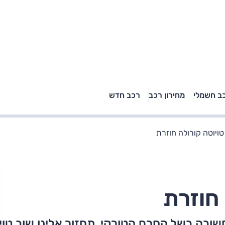
טויוטה ראב 4, קיה
ב חשמלי
מחירון רכב
רכב חדש
רכבי הסלב
ספורטאז' לונג ויונדאי
"הצל"
טוסון לונג ראש בראש: על
הנייר ועל הכביש
טויוטה קורולה חוזרת
 חוזרת
ובה בשל החרם הטורקי, תחזור אלינו שוב טוי