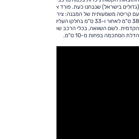
(גדולים בישראל) שנבחנו כעת. פורד אקספלורר כשל לחלוטין,
עם קריסה משמעותית של המבנה: ציר הדלת נע בחלקו התחתון
38 ס"מ לאחור ו-33 ס"מ בחלקו העליון, יחד עם הקונסולה
הקדמית. לשם השוואה, בכלי הרכב שהצטיינו במבחן תנועת ציר
הדלת הסתכמה בפחות מ-10 ס"מ.