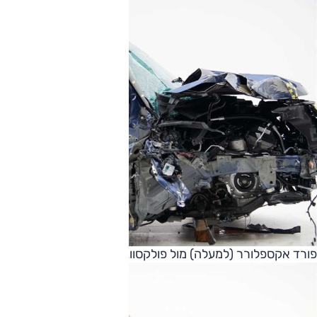
פורד אקספלורר (למעלה) מול פולקסווגן אטלס