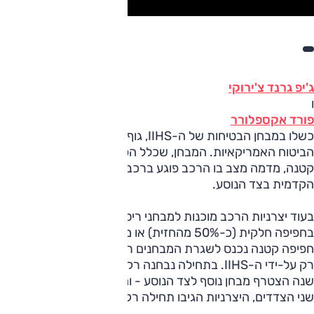
ג'יפ גרנד צ'ירוקי
ו
פורד אקספלורר
כשלו במבחן הבטיחות של ה-IIHS, גוף המחקר של איגוד חברות
הביטוח האמריקאיות. המבחן, שכלל הפעם ריסוק חזיתי בחפיפה
קטנה, מדמה מצב בו הרכב פוגע ברכב אחר, עמוד או עץ בפינה
הקדמית בצד הנוסע.
בעוד יצרניות הרכב מוכנות למבחני ריסוק שבודקים עמידות
בחפיפה חלקית (כ-50% מהחזית) או מלאה (100%), מבחן
חפיפה קטנה נכנס לשגרת המבחנים רק בשנת 2012, ומבוצע
רק על-ידי ה-IIHS. בתחילה נבחנה רק הגנה בצד הנהג, אך לפני
שנה הצטרף מבחן נוסף לצד הנוסע - והוכיח שבמקום למגן את
שני הצדדים, היצרניות הגיבו תחילה רק במיגון צד הנהג.