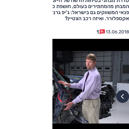
סדרת מבחני בטיחות חדשה של ה-IIHS האמריקאי, גוף
המבחן מהמחמירים בעולם, חושפת כשלים משמעותיים ברכבי
פנאי המשווקים גם בישראל: ג'יפ גרנד צ'ירוקי ופורד
אקספלורר. ואיזה רכב הצטיין?
1
13.06.2018