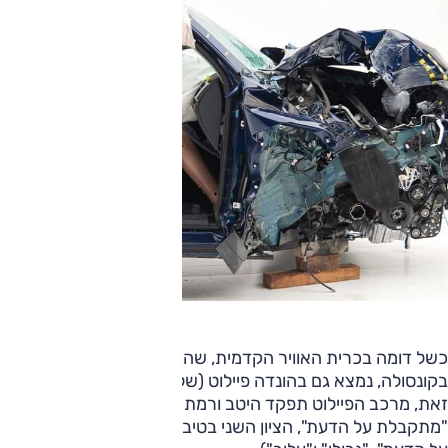
כשל דומה בכרית האוויר הקדמית, שהוביל לפגיעת הראש
בקונסולה, נמצא גם בהונדה פיילוט (שלא משווק בישראל). עם
זאת, מרכב הפיילוט תפקד היטב ורמת ההגנה שבו דורג הייתה
"מתקבלת על הדעת", הציון השני בטיבו בדירוג ("טוב", "מתקבל