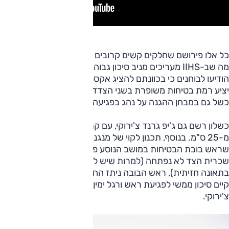
כל אלו פירושם שחלקים קשים קרובים יותר לראש וגפי הנוסע,
מה שב-IIHS מעריכים מניב סיכון גבוה לפגיעה ברגליים. בפורד
הודיעו לבוחנים כי בכוונתם להציג אקספלורר חדש בקרוב, וכי זה
יציע רמת בטיחות משופרת בשני הצדדים (האקספלורר היוצא
כשל גם במבחן ההגנה על נהג בפגיעה בחפיפה קטנה).
כשלון רשם גם ג'יפ גרנד צ'ירוקי, עם קריסה מבנית של יותר
מ-25 ס"מ. בנוסף, תכנון לקוי של מנגנון כריות האוויר הוביל לכך
שראש בובת הבטיחות במושב הנוסע פגע בקונסולה. מכיוון
שכרית הצד לא נפתחה (למרות שיש לכך תועלת ברורה גם
בתאונה חזיתית), ראש הבובה ניתז החוצה. ב-IIHS מעריכים כי
קיים סיכון ממשי לפגיעת ראש ורגל ימין בתאונה מסוג זה בגרנד
צ'ירוקי.