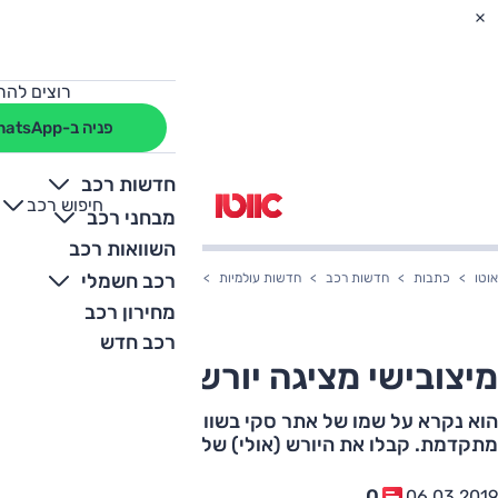
רוצים להת
פניה ב-WhatsApp
חדשות רכב
חיפוש רכב
+
-
מבחני רכב
השוואות רכב
רכב חשמלי
אוטו
כתבות
חדשות רכב
חדשות עולמיות
מיצובישי מציגה יורש לפאג'רו?
מחירון רכב
רכב חדש
מיצובישי מציגה יורש לפאג'רו?
הוא נקרא על שמו של אתר סקי בשוויץ ומציע הנעת כלאיים
מתקדמת. קבלו את היורש (אולי) של מיצובישי פאג'רו
0
06.03.2019