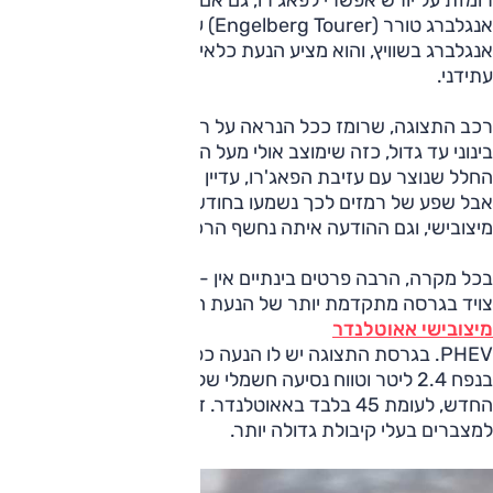
רומזת על יורש אפשרי לפאג'רו, גם אם לא באופן ישיר. קוראים לו
אנגלברג טורר (Engelberg Tourer) על שמו של אתר הסקי
אנגלברג בשוויץ, והוא מציע הנעת כלאיים מתקדמת ועיצוב
עתידני.
רכב התצוגה, שרומז ככל הנראה על רכב פנאי סדרתי בגודל
בינוני עד גדול, כזה שימוצב אולי מעל האאוטלנדר כדי למלא את
החלל שנוצר עם עזיבת הפאג'רו, עדיין לא אושר רשמית לייצור.
אבל שפע של רמזים לכך נשמעו בחודשים האחרונים מבכירי
מיצובישי, וגם ההודעה איתה נחשף הרכב מכילה לא מעט כאלו.
בכל מקרה, הרבה פרטים בינתיים אין - למעט שהאנגלברג טורר
צויד בגרסה מתקדמת יותר של הנעת הכלאיים של
מיצובישי אאוטלנדר
PHEV. בגרסת התצוגה יש לו הנעה כפולה קבועה, מנוע בנזין
בנפח 2.4 ליטר וטווח נסיעה חשמלי של 70 ק"מ בתקן WLTP
החדש, לעומת 45 בלבד באאוטלנדר. זאת ככל הנראה תודות
למצברים בעלי קיבולת גדולה יותר.