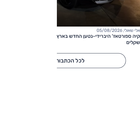
אלי שאולי, 05/08/2026
קיה ספורטאז' היברידי-נטען החדש בארץ – המחיר החל מ-220,000
שקלים
לכל הכתבות