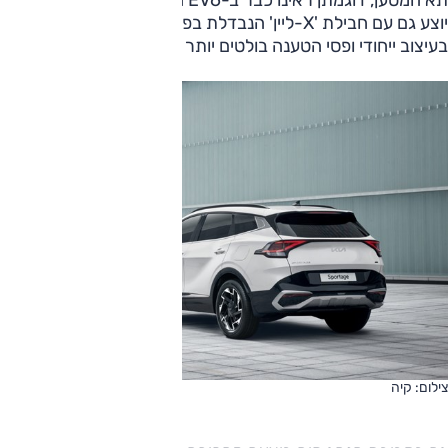
תא המטען, דוגמתן ראינו כבר ב-EV6 החשמלי. בנוסף, ספורטאז'
יוצע גם עם חבילת 'X-ליין' הנבדלת בפגושים שונים, חישוקים
בעיצוב ייחודי ופסי הטענה בולטים יותר ליצירת מראה קשוח יותר.
צילום: קיה