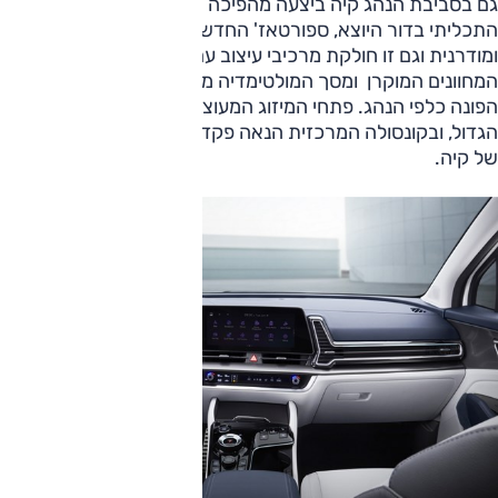
גם בסביבת הנהג קיה ביצעה מהפיכה של ממש. במקום המופע
התכליתי בדור היוצא, ספורטאז' החדש מציג סביבת נהג עדכנית
ומודרנית וגם זו חולקת מרכיבי עיצוב עם EV6 החשמלית. לוח
המחוונים המוקרן ומסך המולטימדיה מעוצבים כיחידה אחת
הפונה כלפי הנהג. פתחי המיזוג המעוצבים מוכרים לנו מסורנטו
הגדול, ובקונסולה המרכזית הנאה פקד ההילוכים העגול החדש
של קיה.