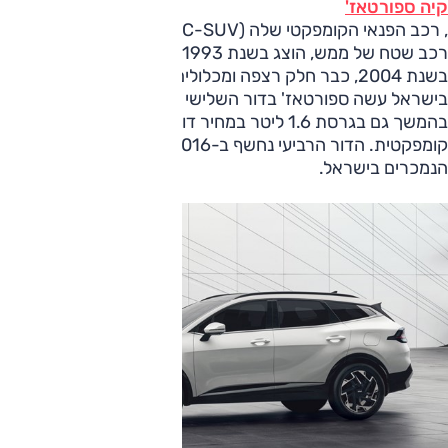
קיה ספורטאז'
, רכב הפנאי הקומפקטי שלה (C-SUV). הדור הראשון, שהיה
רכב שטח של ממש, הוצג בשנת 1993. הדור השני, שנחשף
בשנת 2004, כבר חלק רצפה ומכלולים עם יונדאי טוסון. את שמו
בישראל עשה ספורטאז' בדור השלישי שלו (2010) שהוצע
בהמשך גם בגרסת 1.6 ליטר במחיר דומה לזה של משפחתית
קומפקטית. הדור הרביעי נחשף ב-2016 והיה לאחד מכלי הרכב
הנמכרים בישראל.