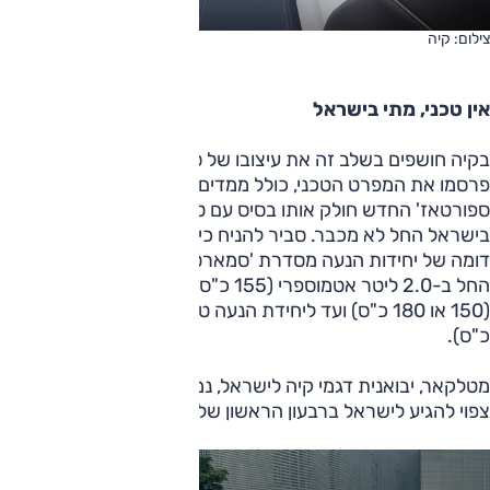
צילום: קיה
אין טכני, מתי בישראל
בקיה חושפים בשלב זה את עיצובו של ספורטאז' החדש, אך לא
פרסמו את המפרט הטכני, כולל ממדים, מנועים וכו'. נציין כי
ספורטאז' החדש חולק אותו בסיס עם טוסון החדש ששיווקו
בישראל החל לא מכבר. סביר להניח כי ספורטאז' יוצע עם מגוון
דומה של יחידות הנעה מסדרת 'סמארטסטרים' של הקבוצה –
החל ב-2.0 ליטר אטמוספרי (155 כ"ס), דרך טורבו-בנזין 1.6 ל'
(150 או 180 כ"ס) ועד ליחידת הנעה טורבו-היברידית (230
כ"ס).
מטלקאר, יבואנית דגמי קיה לישראל, נמסר כי ספורטאז' החדש
צפוי להגיע לישראל ברבעון הראשון של 2022.