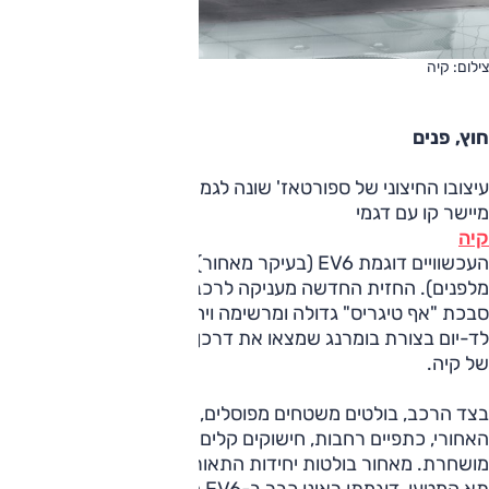
צילום: קיה
חוץ, פנים
עיצובו החיצוני של ספורטאז' שונה לגמרי מזה של הדור היוצא,
מיישר קו עם דגמי
קיה
העכשוויים דוגמת EV6 (בעיקר מאחור) ואופטימה (יחידות תאורה
מלפנים). החזית החדשה מעניקה לרכב נוכחות בולטת בזכות
סבכת "אף טיגריס" גדולה ומרשימה ויחידות תאורה הכוללות פסי
לד-יום בצורת בומרנג שמצאו את דרכן לשפת העיצוב העדכנית
של קיה.
בצד הרכב, בולטים משטחים מפוסלים, גג המשתפל מעט בחלקו
האחורי, כתפיים רחבות, חישוקים קלים בעיצוב חדש וקורה C חצי
מושחרת. מאחור בולטות יחידות התאורה וסיומת ייחודית לדלת