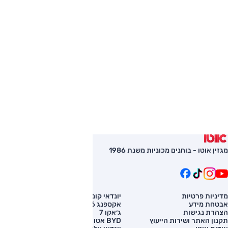
מגזין אוטו - בוחנים מכוניות משנת 1986
מדיניות פרטיות
יונדאי קונה
השוואת רכב
אבטחת מידע
אקספנג G6
רכב חדש
הצהרת נגישות
ג׳אקו 7
מחירון רכב
תקנון האתר ושירות הייעוץ
BYD אטו 3
מימון לרכב