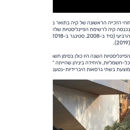
זוהי הזכייה הראשונה של קיה בתואר במסגרת התחרות האירופאית
נכנסה קיה לרשימת הפיינליסטיות שלוש פעמים בלבד: פעמיים סי
הרביעי (סיד ב-2008, סטינגר ב-2018), והשיא עד
(2019).
הפיינליסטיות השנה היו כולן בסימן חשמלי; שש מתוך שבע היו מכו
כל-
מוצעת בשתי גרסאות היברידיות-נטענות.