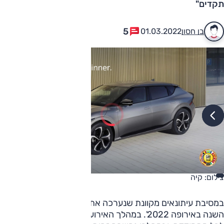
תקדים"
5
בן חסון
01.03.2022
צילום: קיה
במסיבת עיתונאים מקוונת שנערכה אתמול (שני), הוכרז הזוכה בת
השנה באירופה 2022'. במהלך האירוע 