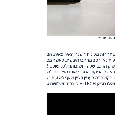
צילום: יונדאי
עיתונאי רכב מרחבי היבשת, כאשר מספר השופטים מכל מדינה נק
שוק הרכב שלה וחשיבותו. לכל שופט 25 נקודות א
בהקשר זה מעניין לציי
ואילו מגאן E-TECH קיבלה משלושה עיתונאים את מלוא 10 הנקודות.