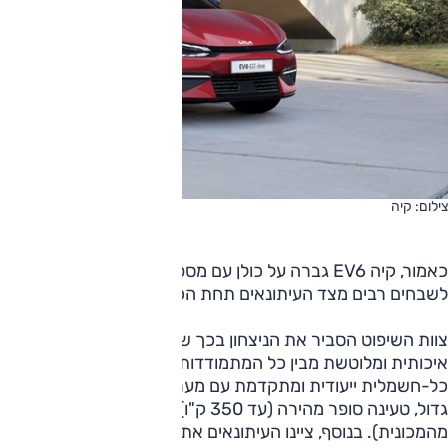
צילום: קיה
לשבחים רבים מצד העיתונאים תחת הכותרת "מנצחת חסרת תקד
צוות השיפוט הסביר את הניצחון בכך ש-EV6 מ
איכותית ומלוטשת מבין כל המתמודדות. השופטים ציינו את השימ
כל-חשמלית ייעודית ומתקדמת עם מ
גדול, טעינה סופר מהירה (עד 350 
מהמכונית). בנוסף, ציינו העיתונאים את העיצוב המרשים, תא הנו