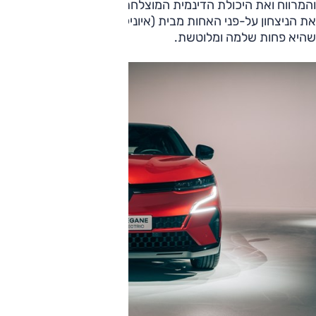
והמרווח ואת היכולת הדינמית המוצלחת. אלה, לטענת צוות השיפוט
את הניצחון על-פני האחות מבית (איוניק 5, מק
שהיא פחות שלמה ומלוטשת.