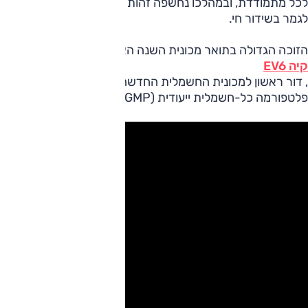
לכל מתמודדת, ובמהלכו נחשפה זהות המנצח שנבחר מבין שבעה 
לגמר בשידור חי.
הזוכה הגדולה בתואר מכונית השנה האירופאית 2022:
קיה EV6
, דור ראשון למכונית החשמלית החדשה והמרשימה של היצרנית 
פלטפורמה כל-חשמלית ייעודית (E-GMP).