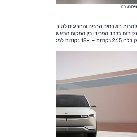
צילום: רנו
נקודות בלבד
קיבלה 265 נקודות – ו-18 נקודות למקום השלישי, כאמור יונדאי איוניק 5.