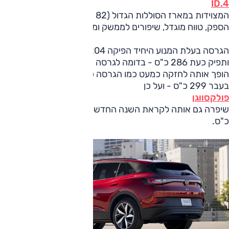
ID.4
המצוידות במארז הסוללות הגדול (82 קוט"ש) יזכו לתוספת
הספק, טווח מוגדל, שיפורים לממשק ומסך מולטימדיה משודרג.
הגרסה בעלת המנוע היחיד הפיקה 204 כ"ס בגרסה המוחלפת
ותפיק כעת 286 כ"ס - בדומה לגרסה המקבילה של ה-I.D7. זה
הופך אותה לחזקה כמעט כמו הגרסה כפולת המנועים, שהפיקה
בעבר 299 כ"ס - ועל כן
פולקסווגן
שיפרה גם אותה לקראת השנה החדשה, והספקה צמח ל-335
כ"ס.