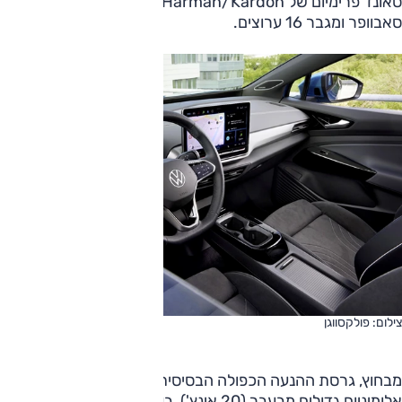
סאונד פרימיום של Harman/Kardon עם תשעה רמקולים,
סאבוופר ומגבר 16 ערוצים.
צילום: פולקסווגן
מבחוץ, גרסת ההנעה הכפולה הבסיסית כוללת כעת חישוקי
אלומיניום גדולים מבעבר (20 אינץ'), בעוד שה-S פלוס תוצע