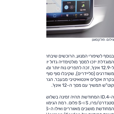
צילום: פולקסווגן
בנוסף לשיפורי המנוע, הרוכשים שיבחרו בגרסאות עם הסוללה
המוגדלת יזכו למסך מולטימדיה גדול יותר. הצג צמח במעט
ל-12.9 אינץ', זכה לתפריט נוח יותר ומגיע בצימוד לפסי מגע
משודרגים (סליידרים), שקיבלו סוף סוף תאורה אחורית וממשק
בקרת אקלים אינטואיטיבי מבעבר. הגרסה בעלת סוללת ה-62
קוט"ש תמשיך עם מסך ה-12 אינץ'.
ה-ID.4 המחודשת תהיה זמינה בשלוש רמות גימור:
סטנדרט/פרו, S ו-S פלוס. רמת הגימור S מקבלת בגרסה
המחודשת מושבים מאווררים ואילו ה-S פלוס זוכה למערכת