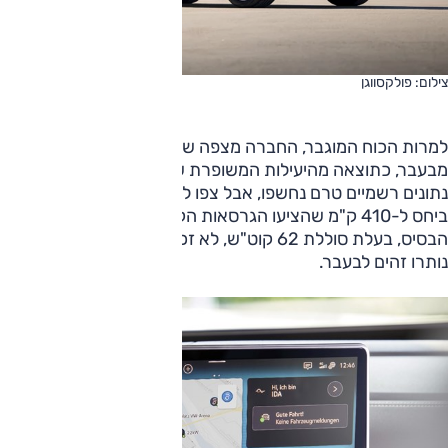
צילום: פולקסווגן
למרות הכוח המוגבר, החברה מצפה שה-ID.4 תציע טווח ארוך
מבעבר, כתוצאה מהיעילות המשופרת של המנועים החדשים.
נתונים רשמיים טרם נחשפו, אבל צפו לעוד כמה עשרות ק"מ
ביחס ל-410 ק"מ שהציעו הגרסאות הקודמות. יש לציין שגרסת
הבסיס, בעלת סוללת 62 קוט"ש, לא זכתה לשדרוגים ונתוניה
נותרו זהים לבעבר.