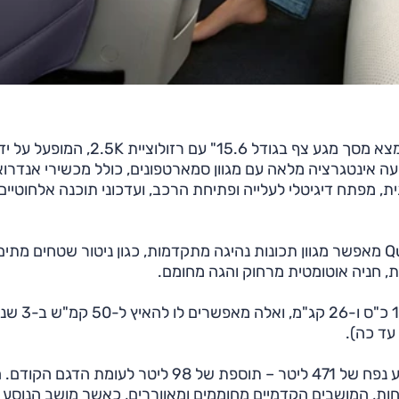
בפנים, השדרוגים בולטים אף יותר. במרכז תא הנוסעים נמצא מסך מגע צף בגודל 15.6" עם רזולוציית 2.5K, המופעל
דשה MGxOppo. מערכת זו מציעה אינטגרציה מלאה עם מגוון סמארטפונים, כולל מכשירי אנדרו
, מפתח דיגיטלי לעלייה ופתיחת הרכב, ועדכוני תוכנה אלחוטיים
בנוסף, השבב החזק Snapdragon 8155 של Qualcomm מאפשר מגוון תכונות נהיגה מתקדמות, כגון ניטור שטחים מתי
מבחינת ביצוע, ל-MG4 מנוע חשמלי אחד בהספק של 163 כ"ס ו-26 
תא המטען של ה-MG4 החדש גדל משמעותית וכעת מציע נפח של 471 ליטר – תוספת של 98 ליטר לעומת
ולריות ונוחות, המושבים הקדמיים מחוממים ומאווררים, כאשר מושב הנוסע