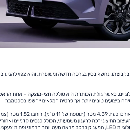
פה בקבוצתו, נחשף בסין בגרסה חדשה ומשופרת, והוא צפוי להגיע ב
לוגיים, כאשר גולת הכותרת היא סוללה חצי-מוצקה – אחת הראש
יחה ביצועים טובים יותר, אך פרטיה המלאים ייחשפו בספטמבר.
ה-MG4 החדש גדל מעט במידותיו לעומת הדגם הקודם: אורכו כעת 4.39 מטר (תוספת של 11 ס
מו) וגובהו 1.55 מטר (תוספת של 5 ס"מ). העיצוב החיצוני זכה לרענון משמעותי, הכולל פנסים קדמיים ואחור