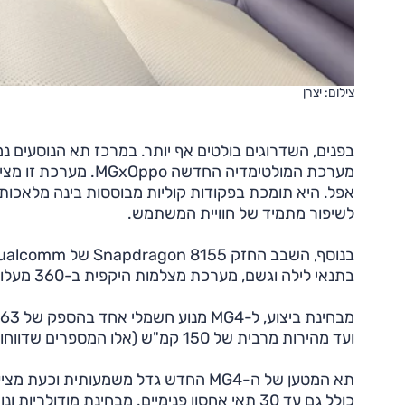
צילום: יצרן
מערכת המולטימדיה הח
אפל. היא תומכת בפקודות קוליות מבוססות בינה מלאכותית
לשיפור מתמיד של חוויית המשתמש.
בתנאי לילה וגשם, מערכת מצלמות היקפית ב-360 מעלות, חניה אוטומטית מרחוק והגה מחומם.
ועד מהירות מרבית של 150 קמ"ש (אלו המספרים שדווחו עד כה).
כולל גם עד 30 תאי אחסון פנימיים. מבחינת מוד