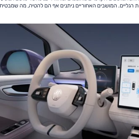
46.4 מעלות ומצויד במשענת רגליים. המושבים האחוריים ניתנים אף הם להטיה, מה שמבטי