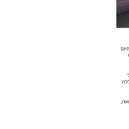
ה; שתי הסוללות הראשונות מבוססות על כימיה מסוג LFP (ליתיום
קן CLTC
 הסוללה
-12,718 יורו. לשם השוואה,