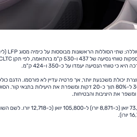
מבחינת ביצועים, ה-MG4 החדש מציע שלוש אפשרויות סולל
ברזל פוספאט) עם קיבולות של 42.8 ו-53.9 קוט"ש, המספקות טווחי נסיעה של 437 ו-530 ק"מ בהתאמה, לפי ת
 יכולת משכנעת יותר, אך פרטיה עדיין לא פורסמו. הדגם כולל
משאבת חום כסטנדרט, המאפשרת טעינה מהירה מ-30% ל-80% תוך כ-20 דקות ומשפרת את היעילות בתנאי קור.
שפר את היציבות והבטיחות.
בסין, ה-MG4 החדש מוצע במחירי השקה הנעים בין 73,800 יואן (כ-8,871 יורו) ל-105,800 יואן (כ