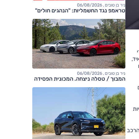
ניר בן טובים , 06/08/2026
טראמפ נגד החשמליות: "הנהגים חולים"
 על ידי
איד,
ניר בן טובים , 06/08/2026
המבוך / טסלה ניצחה. המכונית הפסידה
ם
קג"מ, ואלה מאפשרים לו להאיץ ל-50 קמ"ש ב-3 שניות
 הדגם הקודם. הרכב