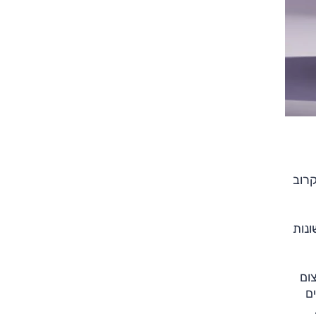
צילום: יצרן
צילום: יצרן
קרוב
ונות
"מ), רוחבו 1.82 מטר (צמצום
יים