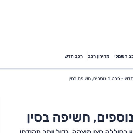
טויוטה ראב 4, קיה
ב חשמלי
מחירון רכב
רכב חדש
רכבי הסלב
ספורטאז' לונג ויונדאי
"הצל"
טוסון לונג ראש בראש: על
הנייר ועל הכביש