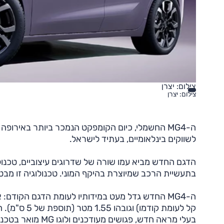
צילום: יצרן
צילום: יצרן
ה-MG4 החשמלי, כיום הקומפקט הנמכר ביותר באירו
לשווקים בינלאומיים, בעתיד לישראל.
הדגם החדש מביא עמו שורה של שדרוגים עיצוביים, טכנו
בתעשיית הרכב שמיוצרת בהיקף המוני. טכנולוגיה זו מבט
קל לעומת קוד
בעלי מראה חדש, פגושים מעודכנים ולוגו MG מואר בטכנולוגיית LED, המעניק לרכב מראה מעט יותר הרמוני ופחות צעקני.