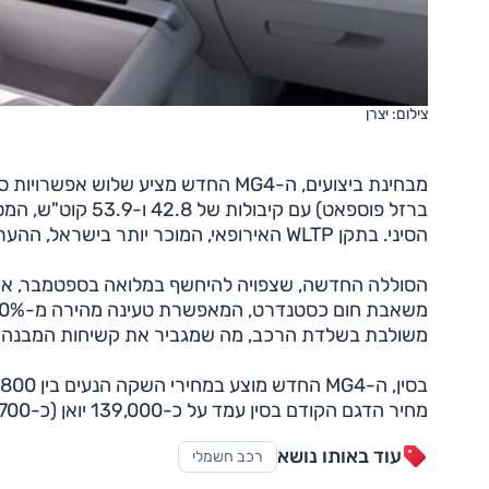
צילום: יצרן
הסיני. בתקן WLTP האירופאי, המוכר יותר בישראל, ההערכה היא כי טווחי הנסיעה יעמדו על כ-350 ו-424 ק"מ.
הסוללה החדשה, שצפויה להיחשף במלואה בספטמבר, אוצרת
משולבת בשלדת הרכב, מה שמגביר את קשיחות המבנה ומ
מחיר הדגם הקודם בסין עמד על כ-139,000 יואן (כ-16,700 יורו).
עוד באותו נושא
רכב חשמלי