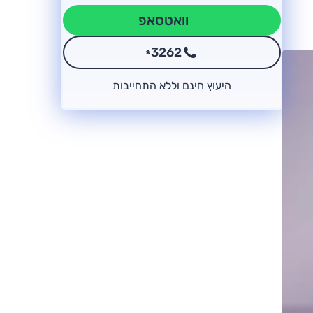
וואטסאפ
3262
*
היעוץ חינם וללא התחייבות