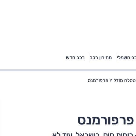
טויוטה ראב 4, קיה
ב חשמלי
מחירון רכב
רכב חדש
רכבי הסלב
ספורטאז' לונג ויונדאי
"הצל"
טוסון לונג ראש בראש: על
הנייר ועל הכביש
מודל Y פרפורמנס