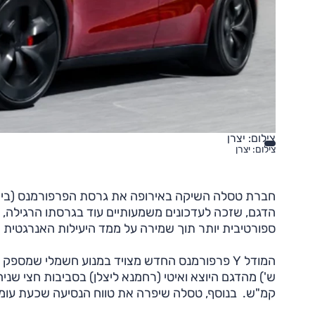
צילום: יצרן
צילום: יצרן
הדגם, שזכה לעדכונים משמעותיים עוד בגרסתו הרגילה, 
ספורטיבית יותר תוך שמירה על ממד היעילות האנרגטית 
קמ"ש. בנוסף, טסלה שיפרה את טווח הנסיעה שכעת עומד על כ-580 ק"מ בטעינה אחת, לפי תקן P