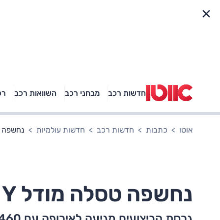
פריט מהיר
חדשות רכב
מבחני רכב
השוואות רכב
רכ
באיזה רכב פנאי נוסעת
אגם בוחבוט?
אוטו
כתבות
חדשות רכב
חדשות עולמיות
נחשפה טסלה 
נחשפה טסלה מודל Y פרפורמנס
גרסת הביצועים מגיעה לאירופה עם 460 כוחות סוס. בישראל, עוד לא