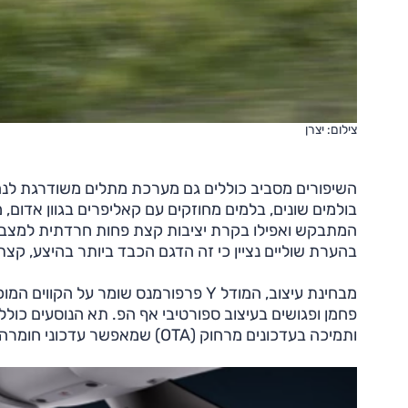
צילום: יצרן
השיפורים מסביב כוללים גם מערכת מתלים משודרגת לנהיג
המתבקש ואפילו בקרת יציבות קצת פחות חרדתית למצב של
בהערת שוליים נציין כי זה הדגם הכבד ביותר בהיצע, קצת מעל 
מבחינת עיצוב, המודל Y פרפורמנס שומר 
ותמיכה בעדכונים מרחוק (OTA) שמאפשר עדכוני חומרה שוטפים. כן התווספו מושבי ספורט עם תמיכה טובה יותר.