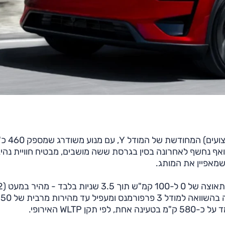
חברת טסלה השיקה באירופה את גרסת הפרפורמנס (ב
ואף נחשף לאחרונה בסין בגרסת ששה מושבים, מבטיח חוויית נהי
שמאפיין את המותג.
המודל Y פרפורמנס החדש מ
ש') מהדגם היוצא ואיטי (רחמנא ליצלן) בסביבות חצי שניה בהשוואה למודל 3 פרפורמ
WLT האירופי.