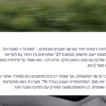
ה דינמית יותר עם שני מצבים מובחנים - 'ספורט' ו-'סטנדרט',
בולמים שונים, בלמים מחוזקים עם קאליפרים בגוון אדום, מוטות ייצוב וחישוקי סגסוגת 21" שתורמים בין היתר גם למראה
כם עם מצב ניתוק חלקי. פרט לכך, הוא שומר על מידותיו כמוב
2 טון.
על הקווים המוכרים של המשפחה, אך מוסיף רכיבים מוחצנים כמו ספוילר אחורי 
פחמן ופגושים בעיצוב ספורטיבי אף הפ. תא הנוסעים כולל את מסך המולטימדיה הענק בגודל 15", מערכת ניווט מתקדמת