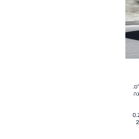
יצועים) המחודשת של המודל Y, עם מנוע משודרג שמספק 460 כ"ס.
גה
צויד במנוע חשמלי שמספק תאוצה של 0 ל-100 קמ"ש תוך 3.5 שניות בלבד - מהיר במעט (0.2
נס ומעפיל עד מהירות מרבית של 250