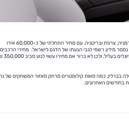
הדגם כבר זמין להזמנה במספר מדינות באירופה, כולל גרמניה, צרפת ובריטניה, עם מחיר התחלתי של כ-60,000 אירו
ת, טרם נמסר מידע רשמי לגבי הגעתו של הדגם לישראל. מחירי הרכבים
החשמליים בישראל מושפעים ממסים ותקנות
במפעל המרכזי שלה בברלין, כמה מאות קילומטרים מרחק מאזור המשחקים של נה
ת בחודשים האחרונים.