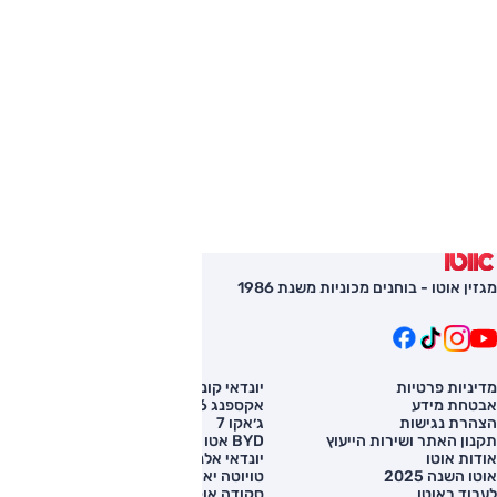
מגזין אוטו - בוחנים מכוניות משנת 1986
מדיניות פרטיות
יונדאי קונה
השוואת רכב
אבטחת מידע
אקספנג G6
רכב חדש
הצהרת נגישות
ג׳אקו 7
מחירון רכב
תקנון האתר ושירות הייעוץ
BYD אטו 3
מימון לרכב
אודות אוטו
יונדאי אלנטרה
אוטו השנה 2025
טויוטה יאריס קרוס
לעבוד באוטו
סקודה אוקטביה