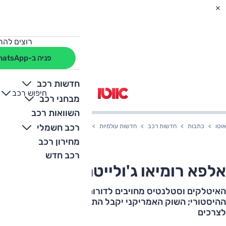
רוצים להת
פניה ב-WhatsApp
חדשות רכב
חיפוש רכב
+
-
מבחני רכב
השוואות רכב
רכב חשמלי
אוטו
כתבות
חדשות רכב
חדשות עולמיות
אלפא רומיאו ג'ולייטה חוזרת
מחירון רכב
רכב חדש
אלפא רומיאו ג'ולייטה חוזרת
האיטלקים וסטלנטיס מחויבים לדורות המשך במותג
ההיסטורי; השוק האמריקני יקבל התייחסות מוגבלת בהתאם
לצרכים