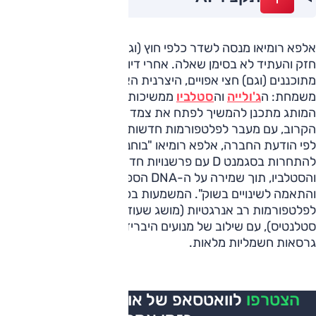
אלפא רומיאו מנסה לשדר כלפי חוץ (וגם פנים) שהשלד שלה
חזק והעתיד לא בסימן שאלה. אחרי דיווחים על ביטול פרויקטיים
מתוכננים (וגם) חצי אפויים, היצרנית האיטלקית מפרסמת הודעה
משמחת: ה
ג'ולייה
וה
סטלביו
ממשיכות קדימה, ולא די בכך;
המותג מתכנן להמשיך לפתח את צמד הדגמים גם בעשור
הקרוב, עם מעבר לפלטפורמות חדשות.
לפי הודעת החברה, אלפא רומיאו "בוחנת דרכים להמשיך
להתחרות בסגמנט D עם פרשנויות חדשות למשפחת הג'וליה
והסטלביו, תוך שמירה על ה-DNA הספורטיבי של המותג
והתאמה לשינויים בשוק". המשמעות בפועל היא מעבר הדרגתי
לפלטפורמות רב אנרגטיות (מושג שעוד נשמע עליו הרבה מתוך
סטלנטיס), עם שילוב של מנועים היברידיים, פלאג אין ואפילו
גרסאות חשמליות מלאות.
הצטרפו
לוואטסאפ של אוטו, כל העדכונים