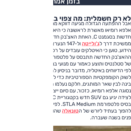
בזמן אמת
לא רק חשמלית: מה צפוי בג'ולייטה החדשה
אבל ההפתעה הגדולה מגיעה דווקא מהקטגוריה הקומפקטית.
אלפא רומיאו מאשרת לראשונה כי היא עובדת על שתי מכוניות
חדשות בסגמנט C, האחת האצ'בק חדשה שתהווה למעשה
ממשיכת דרך ל
ג'ולייטה
ול-147 הנערצת. והדבר השני, ככל
הידוע, טוען כי האיטלקים עובדים על רכב פנאי חדש.
ההאצ'בק החדשה תתבסס על פלטפורמת STLA One העתידית
של סטלנטיס ותוצע כאמור עם מנועי בנזין ומנועים מחושמלים.
לפי הדיווחים באיטליה, מדובר בניסיון להחזיר את אלפא רומיאו
לשוק הקומפקטיות הספורטיביות כדי ליצור הבחנה מחודשת
בינה לבין שאר המותגים, חלקם נעלמו משם. זו קטגוריה שממנה
נסוגה אלפא רומיאו, כזכור, עם סיום ייצור הג'ולייטה ב-2020.
לצידה יגיע גם SUV חדש בקטגוריית C, שיורכב באיטליה על
בסיס פלטפורמת STLA Medium. לפי ההערכות, הוא עשוי
להפוך בעתיד ליורש של ה
טונאלה
שהוצג ב-2022 ועבר מתיחת
פנים בשנה שעברה.