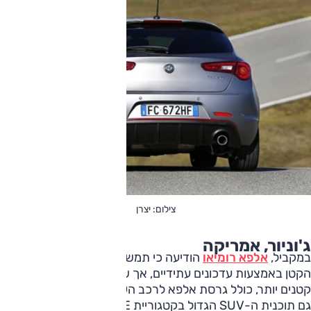
צילום: יצרן
ג'וניור, אמריקה
במקביל,
אלפא רומיאו
הודיעה כי תמשיך לחזק את דגם הג'וניור
הקטן באמצעות עדכונים עתידיים, אך שללה פיתוח של דגמים
קטנים יותר, כולל גרסת אלפא לרכב העירוני טופולינו.
גם תוכנית ה-SUV הגדול בקטגוריית E, שנועדה בעיקר לשוק