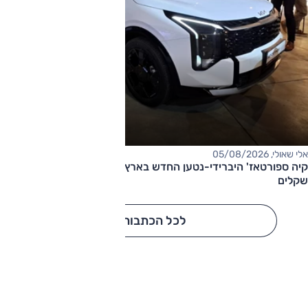
אלי שאולי, 05/08/2026
קיה ספורטאז' היברידי-נטען החדש בארץ – המחיר החל מ-220,000
שקלים
לכל הכתבות