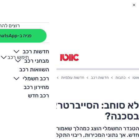
רוצים להת
פניה ב-WhatsApp
חדשות רכב
חיפוש רכב
+
-
מבחני רכב
השוואות רכב
רכב חשמלי
אוטו
כתבות
חדשות רכב
חדשות עולמיות
לא סוחב: הסייברטראק של טסלה בס
מחירון רכב
רכב חדש
לא סוחב: הסייברטראק של טסלה
בסכנה?
הטנדר החשמלי הוצג כמהלך שאמור היה לפרוץ לטסלה שוק
חדש. אך נתוני המכירות, ריבוי התקלות וחוסר האמון סביב