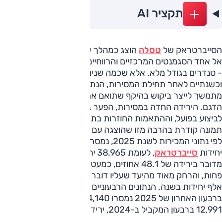
תקציר AI
הסייברטראק של
טסלה
הוצג כמהלך שנועד להכניס את החברה
אל אחד הסגמנטים המרכזיים והרווחיים בשוק הרכב האמריקאי
- טנדרים בגודל מלא. אלא שכמה שנים לאחר ההכרזה,
וכשנתיים לאחר תחילת המסירות, הנתונים מצביעים על קושי
מתמשך לייצר ביקוש בהיקף שתואם את הציפיות שנבנו סביב
הדגם. הירידה החדה במסירות, הפער בין התחזיות המוקדמות
לביצוע בפועל, וההתאמות החוזרות בתמהיל הגרסאות מציירים
תמונה קודרת בהרבה מזו שהוצגה עם השקתו.
לפי נתוני המכירות לשנת 2025, נמסרו בארצות הברית 20,237
יחידות
סייברטראק
, לעומת 38,965 יחידות בשנה שקדמה לה.
מדובר בירידה של 48.1 אחוזים, כמעט עשרים אלף מסירות
פחות, והרחק מאוד מהיעד שעליו דובר בעבר - ייצור של כ-200
אלף יחידות בשנה. הנתונים הרבעוניים גם כן לא מבשרים טובות:
ברבעון האחרון של 2025 נמסרו 4,140 יחידות בלבד, לעומת
12,991 ברבעון המקביל ב-2024, ירידה של 68.1 אחוזים.