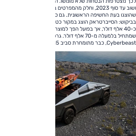
לכך מצטרפות הבטחות שלא מומשו. השקת הדגם נדחתה שוב
ושוב עד סוף 2023, וחלק מהמפרטים בפועל היו נחותים מאלו
שהוצגו בעת החשיפה הראשונית. גם סוגיית המחיר פגעה
בביקוש: הסייברטראק הוצג במקור כטנדר עם מחיר בסיס של
כ-40 אלף דולר, אך בפועל הפך למוצר יקר בהרבה, עם תג מחיר
שמתחיל בלמעלה מ-70 אלף דולר. גרסת הביצועים,
Cyberbeast, כבר מתומחרת סביב 115 אלף דולר.