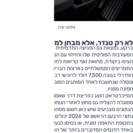
צילום: יצרן
לא רק טנדר, אלא מבחן למיתוג
ברקע, נמצאת גם הפגיעה התדמיתית בדמותו של אילון מאסק.
המעורבות הפוליטית שלו והזיהוי עם המחנה של דונלד טראמפ
הציפו ביקורת, מחאות ואף קריאות לחרם. לא תרמו לכך סיום
התמריצים הממשלתיים בארצות הברית; ביטול זיכוי המס
הפדרלי בגובה 7,500 דולר לרוכשי רכב חשמלי פגע בכלל השוק,
וטסלה שנחשבת לאחד המותגים המובילים בארה"ב, לא הייתה
חסינה מפניו.
הסייברטראק הוצג כפריצת דרך שאמורה הייתה להוכיח שטסלה
מסוגלת להצליח גם מחוץ לאזורי הנוחות שלה. אולם בשלב זה,
הנתונים מצביעים שיש כאן חשש מסחרי מבוסס להמשכיות שלו.
נתוני הרבעון הראשון של 2026 יכולים לאמת האם מדובר
בתקופת התאמה זמנית, או בסימן לבעיה הרבה יותר מהותית
באחד הדגמים המדוברים ביותר של השנים האחרונות. ייתכן