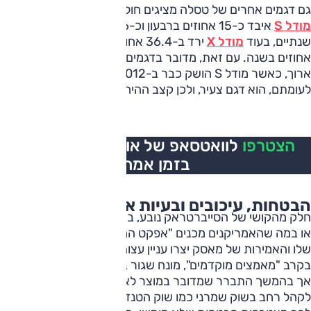
גם דגמים אחרים של טסלה מציגים חולשה, אך בהקשר שונה.
מודל S
איבד כ-15 אחוזים ברבעון וכ-52.6 אחוזים במונחים
שנתיים, בעוד
מודל X
ירד ב-36.4 אחוזים ברבעון וב-34.2
אחוזים בשנה. עם זאת, מדובר בדגמים מבוגרים עם מחזור חיים
ארוך, כאשר מודל S הושק כבר ב-2012. הסייברטראק,
לעומתם, הוא דגם צעיר, ולכן קצב ההיחלשות שלו בולט במיוחד.
הצטרפו
לוואטסאפ של אוטו, כל העדכונים
בזמן אמת
הבטחות, עיכובים ובעיות אמון
חלק מהקושי של הסייברטראק נובע, בראש ובראשונה מדעיכה,
או במה שהאמריקנים מכנים "אפקט החידוש". העיצוב החייזרי
שלו והאמירות של מאסק יצרו עניין עצום בשלב ההשקה, בעיקר
בקרב "מאמצים מוקדמים", מונח שגור בפיהם של נאמני המותג,
אך בהמשך התברר שמדובר במוצר לא מגובש, שמתקשה לפנות
לקהל רחב בשוק שמרני כמו שוק הטנדרים האמריקאי.