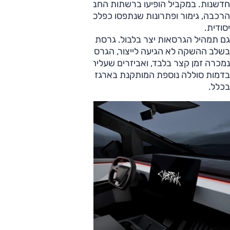
חדשנות. במקביל הופיעו ברשתות החברתיות עדויות על בעיות
הרכבה, גימור ופתרונות שנתפסו כפלסטרים לבעיה הרבה יותר
יסודית.
גם תמהיל הגרסאות יצר בלבול. גרסת 4 המנועים שעליה דובר
בשלב ההשקה לא הגיעה לייצור, הגרסה הזולה עם מנוע יחיד
נמכרה זמן קצר בלבד, ואביזרים שעליהם הוכרז, כמו מאריך טווח
בדמות סוללה נוספת המותקנת בארגז המטען לא התממשו
בכלל.