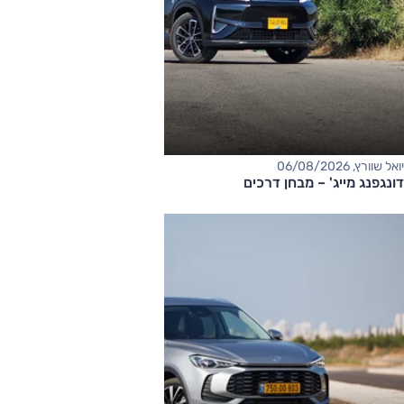
יואל שוורץ, 06/08/2026
דונגפנג מייג' – מבחן דרכים