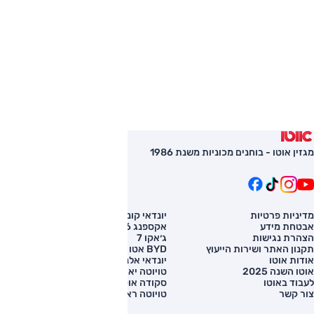
מגזין אוטו - בוחנים מכוניות משנת 1986
מדיניות פרטיות
יונדאי קונה
השוואת רכב
אבטחת מידע
אקספנג G6
רכב חדש
הצהרת נגישות
ג׳אקו 7
מחירון רכב
תקנון האתר ושירות הייעוץ
BYD אטו 3
מימון לרכב
אודות אוטו
יונדאי אלנטרה
אוטו השנה 2025
טויוטה יאריס קרוס
לעבוד באוטו
סקודה אוקטביה
צור קשר
טויוטה ראב 4