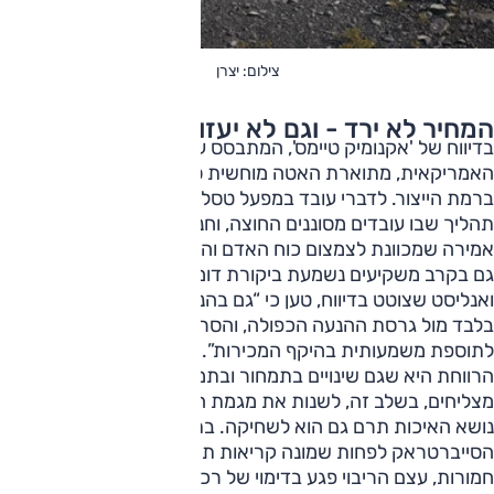
צילום: יצרן
המחיר לא ירד - וגם לא יעזור
בדיווח של 'אקנומיק טיימס', המתבסס על מקורות בתעשייה
האמריקאית, מתוארת האטה מוחשית סביב הסייברטראק גם
ברמת הייצור. לדברי עובד במפעל טסלה בטקסס, “זה מרגיש כמו
תהליך שבו עובדים מסוננים החוצה, וחניון המפעל מתרוקן”,
אמירה שמכוונת לצמצום כוח האדם והאטת קווי הייצור של הדגם.
גם בקרב משקיעים נשמעת ביקורת דומה. ג׳ארי בלאק, משקיע
ואנליסט שצוטט בדיווח, טען כי “גם בהנחה של כ-10,000 דולר
בלבד מול גרסת ההנעה הכפולה, והסרת תכונות רבות, אין ציפייה
לתוספת משמעותית בהיקף המכירות”. לפי הדיווח, ההערכה
הרווחת היא שגם שינויים בתמחור ובתמהיל הגרסאות אינם
מצליחים, בשלב זה, לשנות את מגמת הביקוש.
נושא האיכות תרם גם הוא לשחיקה. בתוך פחות משנתיים עבר
הסייברטראק לפחות שמונה קריאות תיקון. גם אם לא כולן היו
חמורות, עצם הריבוי פגע בדימוי של רכב חדש שאמור היה לייצג