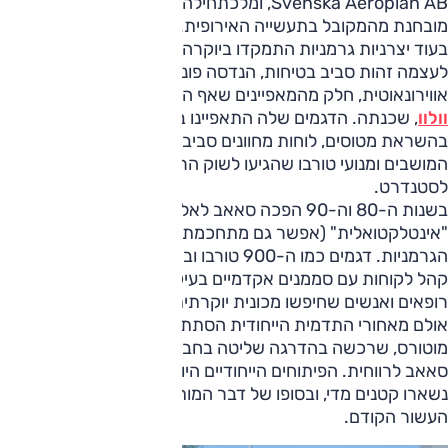
Svenska Aeroplan AB, ומלכתחילה פיתחה מכוניות בגישה
מובחנת מהמקובל בתעשייה האירופית.
בעוד יצרניות גרמניות התמקדו ביוקרה או בביצועים, סאאב בנתה
לעצמה זהות סביב בטיחות, הנדסה פונקציונלית וחשיבה
אווירונאוטית, חלק מהמאפיינים שאף התכתבו עם הפילוסופיה של
וולוו
, שכנתה. הדגמים שלה התאפיינו בשמשות קדמיות קעורות
בהשראת מטוסים, לוחות מחוונים סביב הנהג, מתגי התנעה בין
המושבים ומנועי טורבו שהגיעו לשוק הרבה לפני שהפכו
לסטנדרט.
בשנות ה-80 וה-90 הפכה סאאב לאלטרנטיבה
"אינטלקטואלית" (אפשר גם מתחכמת) ליצרניות הפרימיום
הגרמניות. דגמים כמו ה-900 טורבו ובהמשך 9-3 ו-9-5, יצרו
קהל לקוחות עם סממנים אקדמיים בעיקר - אדריכלים, מהנדסים,
רופאים ואנשים שחיפשו מכונית יוקרתית בלי להיראות כמו כולם.
אולם מאחורי התדמית הייחודית הסתתרו גם בעיות קשות. ג'נרל
מוטורס, שרכשה בהדרגה שליטה בחברה, התקשתה להפוך את
סאאב לרווחית. הפיתוחים הייחודיים היו יקרים, היקפי הייצור
נשארו קטנים מדי, ובסופו של דבר המותג התקפל בתחילת
העשור הקודם.