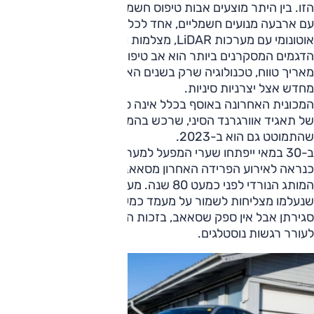
הזו. בין היתר מוצעים אבות טיפוס חשמליים של 9-3, כולל גרסה
עם ארבעה מנועים חשמליים, אחד לכל גלגל, וגם רכב ניסוי
אוטונומי עם מערכות LiDAR, מצלמות וחיישנים מתקדמים. אחד
הדגמים המסקרנים ביותר הוא אב טיפוס של רכב חשמלי עם
מאריך טווח, טכנולוגיה שרק בשנים האחרונות הפכה לפופולרית
מחדש אצל יצרניות סיניות.
המכונית האחרונה באוסף בכלל אינה סאאב, אלא Hengchi 5
של תאגיד אוורגרנד הסיני, שרכש בהמשך את NEVS לפני
שהתמוטט גם הוא ב-2023.
ב-30 במאי ייפתחו שערי המפעל למעריצי המותג, במה שיהפוך
כנראה לאירוע הפרידה האחרון מסאאב במקום שבו התניעו את
המותג הנורדי לפני כמעט 80 שנה. מעט מאוד יצרניות רכב
שנעלמו מצליחות לשמור על מעמד כמעט מיתולוגי גם שנים אחרי
סגירתן אבל אין ספק שסאאב, בזכות היצירתיות שלה, תמשיך
לעורר רגשות נוסטלגים.