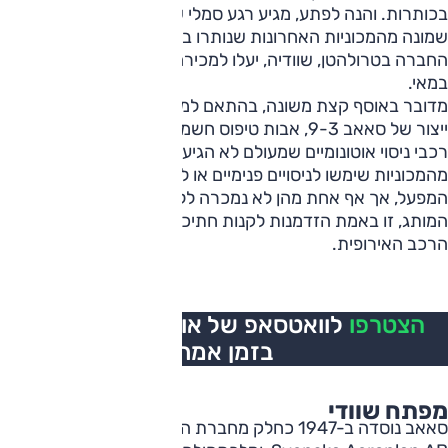
בכותרות. והנה לפתע, מגיע רגע סמלי שאי אפשר להתעלם ממנו:
שמונה מהמכוניות האחרונות שנותרו במפעל ההיסטורי של
החברה בטרולהטן, שוודיה, יעלו למכירה פומבית בין 21 ל-30
במאי.
מדובר באוסף קצת משונה, בהתאם למסורת, שכולל דגמי טרום
ייצור של סאאב 9-3, אבות טיפוס חשמליים מתקופת NEVS וגם
רכבי ניסוי אוטונומיים שמעולם לא הגיעו לייצור סדרתי. חלק
מהמכוניות שימשו לניסויים פנימיים או לתנועה בתוך שטח
המפעל, אך אף אחת מהן לא נמכרה ללקוח פרטי. עבור חובבי
המותג, זו באמת הזדמנות לקנות חתיכה היסטורית של תעשיית
הרכב האירופית.
הצטרפו
לוואטסאפ של אוטו, כל העדכונים
בזמן אמת
מפתח שוודי
סאאב נוסדה ב-1947 כחלק מחברת התעופה השוודית