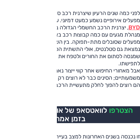
לפני כמה שנים הרעיון שיצרנית רכב סינית תתעניין ברכישת
מפעלים אירופיים נשמע כמעט דמיוני. עכשיו זה כבר נאמר בגלוי.
BYD
, יצרנית הרכב החשמלי הגדולה בעולם, מאשרת שהיא
מנהלת מגעים עם כמה קבוצות רכב באירופה כדי להשתלט על
מפעלים שסובלים מתת-תפוקה. בין השמות שעלו בשיחות
נמצאת גם סטלנטיס, אולי התשתית הכי לחוצה כרגע ביבשת
שמנסה לסתום את החורים ולטפח את כל 14 המותגים בהתאם
לתפישתו.
אבל מאחורי החיפוש אחר קווי ייצור נאמרים דברים יותר
משמעותיים; הסינים כבר לא רוצים רק למכור מכוניות באירופה -
הם רוצים להפוך לחלק מתעשיית הרכב האירופית עצמה.
הצטרפו
לוואטסאפ של אוטו, כל העדכונים
בזמן אמת
זו נכנסה בשנים האחרונות למצב בעייתי. מעבר א-סימטרי