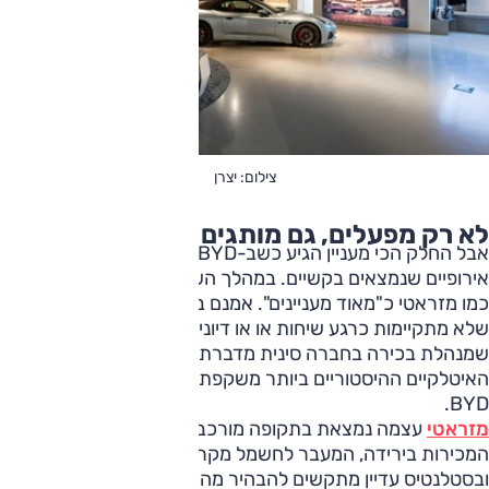
צילום: יצרן
לא רק מפעלים, גם מותגים
אבל החלק הכי מעניין הגיע כשב-BYD נשאלו על מותגי רכב
אירופיים שנמצאים בקשיים. במהלך השיחות הגדירה לי מותגים
כמו מזראטי כ"מאוד מעניינים". אמנם ב-BYD מיהרו להבהיר
שלא מתקיימות כרגע שיחות או או דיונים, אבל עצם העובדה
שמנהלת בכירה בחברה סינית מדברת כך על אחד המותגים
האיטלקיים ההיסטוריים ביותר משקפת את יכולת הפריסה של
BYD.
מזראטי
עצמה נמצאת בתקופה מורכבת ולא אופטימית.
המכירות בירידה, המעבר לחשמל מקרטע עד לא משפיע,
ובסטלנטיס עדיין מתקשים להבהיר מה יהיה מקומה העתידי בתוך