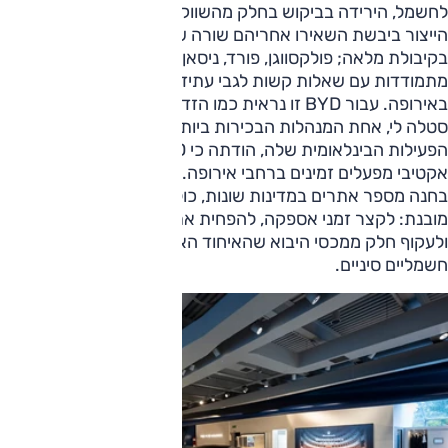
לחשמל, הירידה בביקוש בחלק מהשווקים והעלויות הגבוהות של
הייצור ביבשת השאירו אחריהם שורה של מפעלים שלא עובדים
בקיבולת מלאה; פולקסווגן, פורד, ניסאן וגם סטלנטיס כבר
מתמודדות עם שאלות קשות לגבי עתיד חלק מהמפעלים שלהן
באירופה. עבור BYD זו נראית כמו הזדמנות היסטורית.
סטלה לי, אחת המנהלות הבכירות ביותר בחברה והאחראית על
הפעילות הבינלאומית שלה, הודתה כי BYD מחפשת באופן
אקטיבי מפעלים זמינים ברחבי אירופה. לדבריה, החברה כבר
בחנה מספר אתרים במדינות שונות, כולל איטליה. המטרהדי
מובנת: לקצר זמני אספקה, להפחית את התלות בייצור מסין
ולעקוף חלק ממכסי היבוא שהאיחוד האירופי מטיל על רכבים
חשמליים סיניים.