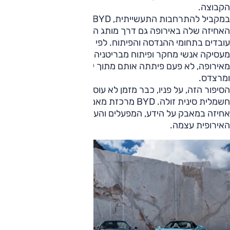
הקבוצה.
במקביל להתרחבות התעשייתית, BYD ממשיכה להעמיק את
האחיזה שלה באירופה גם דרך מותג הפרימיום '
דנזה
' ודרך גיוסי
עובדים בתחומי ההנדסה והפיתוח. לפי החברה, היא כבר
מעסיקה אנשי מחקר ופיתוח מבריטניה, צרפת ומדינות נוספות
מאירופה, לא פעם פיתתה אותם מתוך יצרניות כמו פורשה
ומרצדס.
הסיפור הזה, על פניו, כבר מזמן לא עוסק רק בעוד מכונית
חשמלית סינית זולה. BYD מרכזת מאמצים כדי שתהיה לה
אחיזה במאבק על הידע, המפעלים והעתיד של תעשיית הרכב
האירופית עצמה.