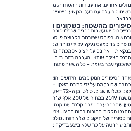
נוזלים אחרים. את עבודות ההסתרה, מבצעים סוחרי רכב לרוב
בשיתוף פעולה עם בעלי מקצוע חיצוניים והכול כמובן מתחת
לרדאר.
סיפורים מהשטח: כשקונים נופלים בפח
בפייסבוק יש עשרות נהגים שנפלו קורבן למזימות של סוחרים
ורמאים. בפוסט שפורסם בקבוצת פייסבוק מוכרת, אחד החברים
סיפר כיצד כמעט נעקץ על ידי סוחר שטען שביצע העברה
בנקאית – אך בפועל הציג אסמכתה מזויפת. רק בדיקה מול
הבנק הצילה אותו: "העברה ב'זה"ב' היא הפתרון היחיד שמבטיח
שהכסף עבר באמת – כל השאר פתוח למניפולציות", הוא כותב.
אחד הסיפורים המקוממים, הידועים, הוא זה של יצחק סולטן,
כתבה שפורסמה על ידי כתבת מאקו ו-N12 אביבית מיסיניקוב
לפני כשלוש שנים. סולטן בן ה-72 דאז, רכש רכב וולוו XC40
משנת 2019 במחיר של 200 אלף ש"ח ממגרש באשקלון. המוכר
טען שהרכב עבר "מכה קלה" שתוקנה. בבדיקה במכון סמוך,
התגלו תקלות חמורות במוט ההיגוי, צבע מתקלף בשלדה,
והיסטוריה של תיקונים שלא דווחו. סולטן הבין שנפל קורבן לעוקץ,
והביע חרטה על כך שלא ביצע בדיקה מקיפה מראש. ​