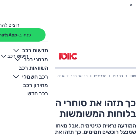
רוצים להת
פניה ב-WhatsApp
חדשות רכב
חיפוש רכב
+
-
מבחני רכב
השוואות רכב
רכב חשמלי
אוטו
כתבות
מדריכים
רכישת רכב יד שנייה
כך תזהו את סוחרי הרכב הסמויים 
מחירון רכב
רכב חדש
כך תזהו את סוחרי הרכב הסמויים
בלוחות המשומשות
המודעה נראית לגיטימית, אבל מאחוריה מסתתר עסק רווחי
שמנצל רוכשים תמימים. כך תזהו את הסוחרים, ממה כדאי