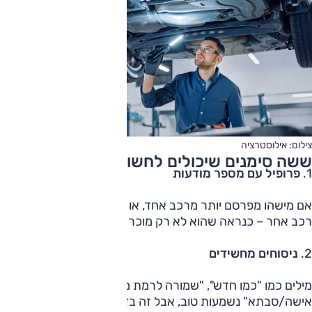
צילום: אילוסטרציה
ששה סימנים שיכולים לחשוף סוחר במסווה:
1.
פרופיל עם מספר מודעות
אם מישהו מפרסם יותר מרכב אחד, או כל כמה שבועות מציע
רכב אחר – כנראה שהוא לא רק מוכר "את הרכב של אמא".
2.
ניסוחים מחשידים
מילים כמו "כמו חדש", "שמורה לרמת מוזיאון", או "אוטו של
אישה/סבתא" נשמעות טוב, אבל זה בדיוק מה שהסוחר רוצה