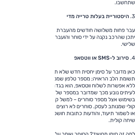
שתחשבו.
3.
היסטוריית בעלות טרייה מדי
עבר פחות משלושה חודשים מהעברת הבעלות האחרונה? מאוד
יתכן שהרכב נקנה על ידי סוחר והועבר על שמו או על שם צד
שלישי.
4.
סירוב ל-SMS או ווטסאפ
כאן מדובר על סימן יחסית חדש שלא תמיד מקדישים לו את
תשומת הלב הראויה; מספר טלפון שמסומן כ"לא מקבל SMS" או
ללא אפשרות לשלוח ווטסאפ, הוא בגדר תמרור אזהרה; זה
לעיתים נובע מכך שמדובר במספר של קו עסקי, או כזה שנמצא
בשימוש אצל מספר סוחרים – למשל קו נייד "טוקמן" או שירות
קולי שמנותב לעסק. סוחרים לא רוצים שהקונה יוכל לצוד אותם
או לשמור תיעוד, והודעות כתובות חושפות אותם יותר מאשר
שיחה קולית.
למה זה סימן מחשיד? הסוחר שומר על אנונימיות יחסית, וכן