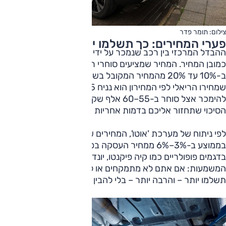
צילום: תומר פדר
פערי המחירים: כך תשלמו יותר מבלי לשים לב
ההבדל המרכזי בין רכב שנמכר על ידי סוחר לבין רכב פרטי הוא
כמובן המחיר. המחיר שמציעים סוחרי רכב יכול להיות גבוה
ב-10% עד 20% מהמחיר המקובל בשוק. למשל: רכב משפחתי
שמחירו הריאלי לפי המחירון הוא נניח 40-45 אלף שקל, עשוי
להימכר אצל סוחר ב-55–60 אלף שקלים – תוספת שקטן
הסיכוי שתחזור אליכם בדמות אחריות או שירות.
לפי ניתוח של מערכת 'אוטו', המחירים שמופיעים בלוחות גבוהים
בממוצע ב-3%–6% ממחיר העסקה בפועל – במיוחד כשמדובר
בדגמים פופולריים כמו קיה פיקנטו, יונדאי i20 וטויוטה קורולה.
המשמעות: אם אתם לא מתמקחים או לא מבצעים השוואות,
תשלמו יותר – והרבה יותר – בלי להבין שמדובר בסוחר.