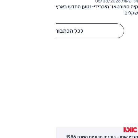
אלי שאולי, 05/08/2026
קיה ספורטאז' היברידי-נטען החדש בארץ – המחיר החל מ-220,000
שקלים
לכל הכתבות
מגזין אוטו - בוחנים מכוניות משנת 1986