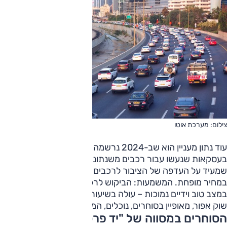
צילום: מערכת אוטו
עוד נתון מעניין הוא שב-2024 נרשמה עלייה של כמעט 20%
בעסקאות שנעשו עבור רכבים משנתונים 2017 ומעלה – מה
שמעיד על העדפה של הציבור לרכבים "יחסית חדשים" אך
במחיר מופחת. המשמעות: הביקוש לרכב משומש – במיוחד
במצב טוב וידיים נמוכות – עולה בשיעור חד, אך יחד איתו התפתח
שוק אפור, מאופיין בסוחרים, נוכלים, המתחזים למוכרים פרטיים.
הסוחרים במסווה של "יד פרטית" – כך הם