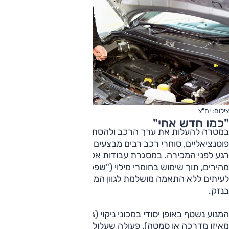
צילום: יח"צ
"כמו חדש אחי"
במטרה להעלות את ערך הרכב ולהסתיר ליקויים מעיני קונים
פוטנציאליים, סוחרי רכב רבים מבצעים "שיפוץ קוסמטי" לרכב
רגע לפני המכירה. במסגרת עבודות אלו, מבוצעים תיקוני פחחות
מהירים, תוך שימוש בחומרי מילוי ("שפכטל") וצביעה נקודתית,
לעיתים ללא התאמה מושלמת לגוון המקורי וללא טיפול יסודי
בנזק.
המנוע נשטף באופן יסודי במכוני ניקוי (גם אלו לפעמים פועלים
מאיזו מדרכה או סמטה), פעולה שעלולה להסוות נזילות שמן או