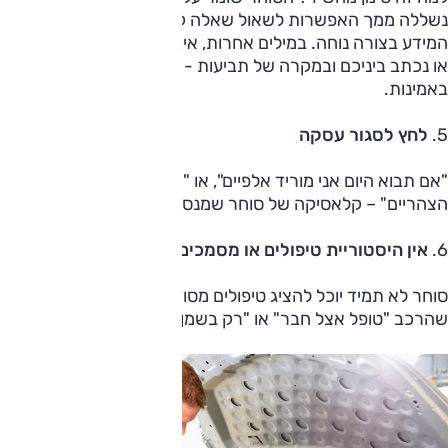
נשללה ממך האפשרות לשאול שאלה קצרה או לשמור את
המידע בצורה נוחה. במילים אחרות, אין לך תיעוד של מה שסוכם
או נכתב ביניכם ובמקרה של תביעות - יהיה לך חור די גדול
באמינות.
5.
לחץ לסגור עסקה
"אם תבוא היום אני מוריד אלפיים", או "יש קונה שמגיע אחרי
הצהריים" – קלאסיקה של סוחר שמנסה להפעיל לחץ מיותר.
6.
אין היסטוריית טיפולים או מסמכים
סוחר לא תמיד יוכל להציג טיפולים מסודרים, והוא ינסה להסביר
שהרכב "טופל אצל חבר" או "רק בשמן ופילטרים".