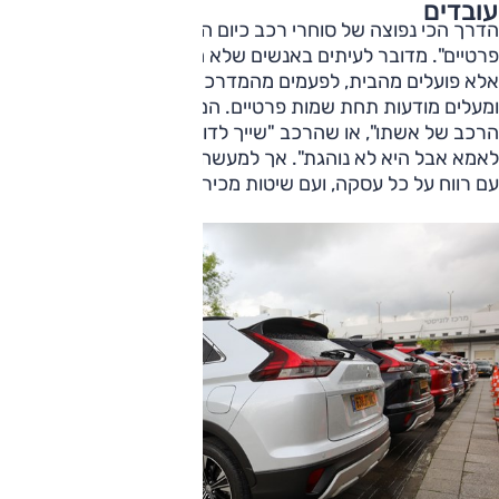
עובדים
הדרך הכי נפוצה של סוחרי רכב כיום היא להתחפש ל"מוכרים
פרטיים". מדובר לעיתים באנשים שלא מחזיקים אולם תצוגה,
אלא פועלים מהבית, לפעמים מהמדרכה, מהמגרש או מהחנייה –
ומעלים מודעות תחת שמות פרטיים. הם יספרו שהם "מוכרים את
הרכב של אשתו", או שהרכב "שייך לדוד מהצפון", או אפילו "קנו
לאמא אבל היא לא נוהגת". אך למעשה, מדובר בעסק לכל דבר –
עם רווח על כל עסקה, ועם שיטות מכירה תחמניות.