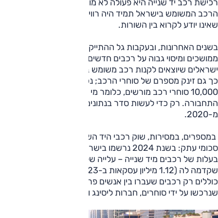
רכישת רכב יד שנייה היא פעולה לא מורכבת במיוחד. אבל שוק
הרכב המשומש בישראל תמיד היה רווי במלכודות מפתות למי
שאינו יודע לקרוא בין השורות.
בשנים האחרונות, ובעקבות גל ההתייקרויות, זמני המתנה
ממושכים ומיסוי גבוה על רכבים חדשים - אנו עדים לגידול בקרב
ישראלים שיוצאים לקנות רכב משומש בלוחות המכירה - ובשל
כך גם זינק מספרם של סוחרי הרכב; נכון להיום, יש כמעט
10,000 סוחרי רכב מורשים, כלומר מי המפוקחים במאגר משרד
התחבורה. רק כדי לעשות סדר בנתונים, מדובר בהכפלה
מ-2020.
במספרים, במסירות, שוק רכבי היד השנייה בישראל מגלגל
סכומי עתק: בשנת 2024 נרשמו בישראל כ-1.29 מיליון העברות
בעלות של רכבים מיד שנייה – עלייה של כ-15.3% לעומת השנה
שקדמה לה (1.12 מיליון עסקאות ב-2023). המספרים האלו לא
כוללים רק רכבים שעברו בין אנשים פרטיים, אלא גם את אלו
שנרכשו על ידי סוחרים, חברות ליסינג ויבואני משנה.