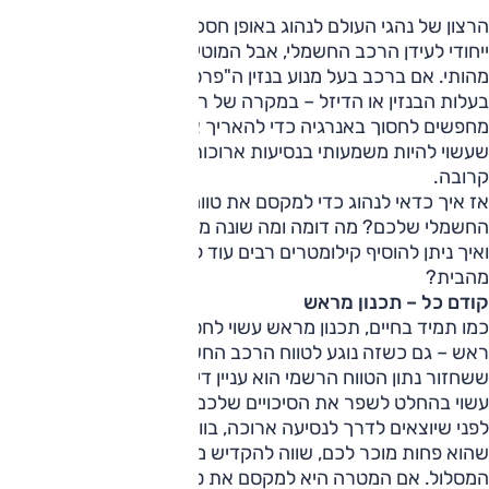
הרצון של נהגי העולם לנהוג באופן חסכוני זה לא דבר חדש או
ייחודי לעידן הרכב החשמלי, אבל המוטיבציה לכך שונה באופן
מהותי. אם ברכב בעל מנוע בנזין ה"פרס" המצופה הוא החיסכון
בעלות הבנזין או הדיזל – במקרה של רכב חשמלי הנהגים
מחפשים לחסוך באנרגיה כדי להאריך את טווח הנסיעה, וזה עניין
שעשוי להיות משמעותי בנסיעות ארוכות ובהיעדר עמדת טעינה
קרובה.
אז איך כדאי לנהוג כדי למקסם את טווח הנסיעה של הרכב
החשמלי שלכם? מה דומה ומה שונה מנהיגה ברכב בנזין "רגיל"?
ואיך ניתן להוסיף קילומטרים רבים עוד לפני שבכלל יצאתם
מהבית?
קודם כל – תכנון מראש
כמו תמיד בחיים, תכנון מראש עשוי לחסוך לכם לא מעט כאבי
ראש – גם כשזה נוגע לטווח הרכב החשמלי שלכם. זה לא סוד
ששחזור נתון הטווח הרשמי הוא עניין די נדיר, אולם תכנון נכון
עשוי בהחלט לשפר את הסיכויים שלכם להתקרב אליו.
לפני שיוצאים לדרך לנסיעה ארוכה, בוודאי אם מדובר במסלול
שהוא פחות מוכר לכם, שווה להקדיש מעט זמן בבית לתכנון
המסלול. אם המטרה היא למקסם את טווח הנסיעה חפשו מסלול