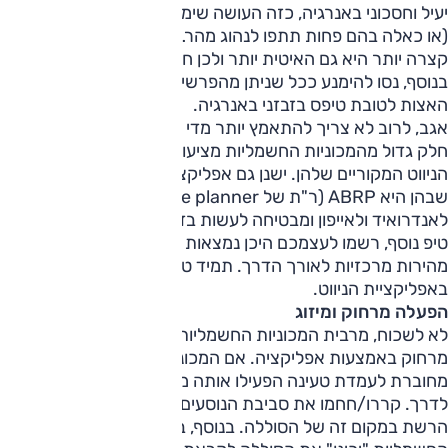
יעיל וחסכוני באנרגיה, כזה העושה שימוש בכבישים פחות מהירים
(או כאלה בהם פחות תתפו לנהוג מהר…) – לעיתים דווקא הדרך
קצרה יותר היא גם האיטית יותר ולכן חסכונית יותר באנרגיה.
בנוסף, נסו להימנע ככל שניתן מהפרשי גובה גדולים אשר יצריכו
האצות לטובת טיפס בזבזני באנרגיה.
אגב, לרוב לא צריך להתאמץ יותר מדי בשביל תכנון המסלול.
חלק גדול מהמכוניות החשמליות מציעות אפשרות שכזו במחשבי
הניווט המקוריים שלהן. ישנן גם אפליקציות חיצוניות – הבולטת
שבהן היא ABRP (ר"ת של A better route planner) הזמינה
לאנדרואיד ולאייפון ומבטיחה לעשות בדיוק את זה.
טיפ נוסף, רשמו לעצמכם היכן נמצאות כמה עמדות טעינה
מהירות מרכזיות לאורך הדרך. תמיד טוב שזה יהיה בראש וזמין
באפליקציית הניווט.
הפעלה מרחוק ומיזוג
לא לשכוח, מרבית המכוניות החשמליות מציעות אפשרות לתפעול
מרחוק באמצעות אפליקציה. אם המכונית החשמלית שלכם
מחוברת לעמדת טעינה הפעילו אותה מראש לפני שאתם יוצאים
לדרך. קררו/חחמו את סביבת הנוסעים "על חשבון" החשמל של
הרשת במקום זה של הסוללה. בנוסף, במצב זה מרבית