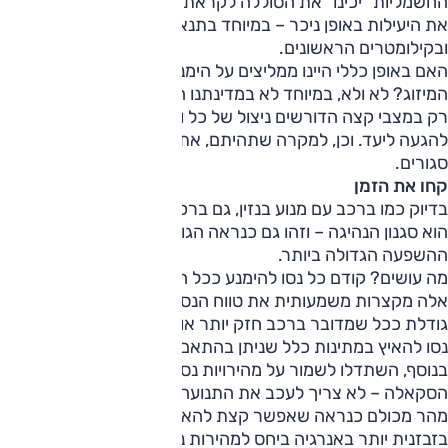
החשמליות "יכינו" את הסוללה לקראת הנסיעה מה שעשוי לשפר
את היעילות באופן ניכר – במיוחד בתנאי טמפ' קיצוניים
ובקילומטרים הראשונים.
האם באופן כללי היינו ממליצים על הימנעות משימוש במערכת
המיזוג? לא ולא, במיוחד לא במדינתנו החמה. היינו שוקלים זאת
רק במצבי קצה הדורשים ניצול של כל וואט-שעה של אנרגיה
להגעה ליעד. וכן, למקרה שתהיתם, את החלונות עדיף להשאיר
סגורים.
קחו את הזמן
בדיוק כמו ברכב עם מנוע בנזין, גם ברכב חשמלי הגורם המרכזי
הוא סגנון הנהיגה – וזהו גם כנראה הגורם בו לנהג יש את
ההשפעה הגדולה ביותר.
מה עושים? קודם כל נסו להימנע ככל הניתן מתאוצות חזקות –
אלה מקצרות משמעותית את טווח הנסיעה, וההשפעה של אלה
גודלת ככל שמדובר ברכב חזק יותר או בעל סוללה קטנה יותר.
נסו להאיץ במתינות כלל שניתן בהתאם לתנאי הדרך והסביבה.
בנוסף, השתדלו לשמור על מהירויות נסיעה בצד המתון של
הסקאלה – לא צריך לעכב את התנועה, אבל אם אתם נוהגים
מהר מכולם כנראה שאפשר קצת להאט. נסיעה במהירות גבוהה
בזבזנית יותר באנרגיה ביחס למהירות נמוכה יותר – זה נכון בכל