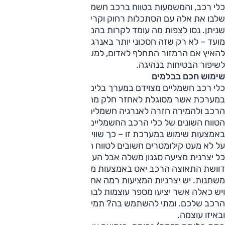
כלי רכב, והמשמעות בטווח ברכב חשמלי עלולה להיות גדולה.
שלבו את אלה עם הסתכלות רחוק וקריאת הכביש טוב ככל
שניתן. נסו לצפות מה עומד לקרות בהמשך הדרך ולהגיב מבעוד
מועד – לא רק שזה חסכוני יותר באנרגיה (אין סיבה להמשיך
להאיץ אם הרמזור התחלף לאדום, למשל) זה גם הרגל טוב
לשיפור הבטיחות בנהיגה.
שימוש חכם בבלמים
כלי רכב חשמליים מצוידם במערך בלימה רגנרטיבי. מדובר
במערכת אשר מסוגלת לאחזר חלק מהאנרגיה הקינטית של
הרכב ולהמירה חזרה לאנרגיה חשמלית האנגרת בסוללה. נתוני
הטווח השונים של כלי הרכב החשמליים מושגים, בין היתר,
באמצעות שימוש במערכת זו – כך שוויתור מצידכם שקול לוויתור
על לא מעט קילומטרים חשובים לטווח הנסיעה.
כל יצרנית מציעה סגנון משלה אבל העקרון דומה – בעת עזיבת
דוושת התאוצה הרכב יאט באמצעות מערכת זו ברמות עוצמה
משתנות. יש יצרניות המציעות רמה אחידה של בלימה (טסלה),
ויש כאלה אשר יציעו מספר עוצמות לבחירת הנהג – הכירו את
הרכב שלכם. ומתי להשתמש בה? תמיד, השאלה באיזה אופן
ובאיזו עוצמה.