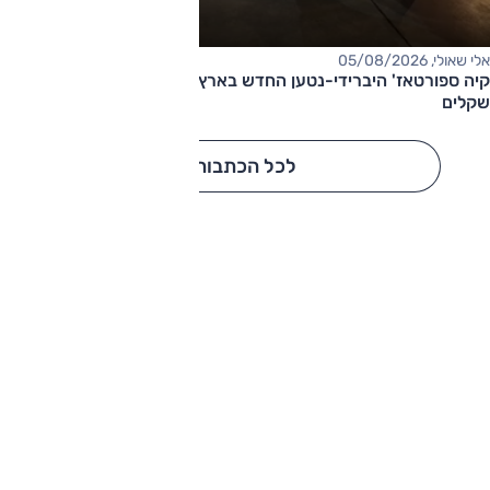
אלי שאולי, 05/08/2026
קיה ספורטאז' היברידי-נטען החדש בארץ – המחיר החל מ-220,000
שקלים
לכל הכתבות