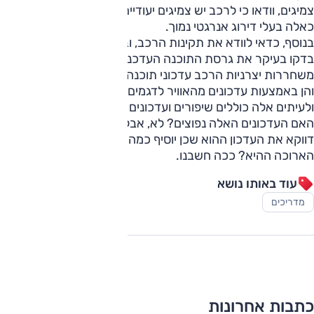
צמיגים, וודאו כי לרכב יש צמיגים יעודיים לרכב חשמלי או לפחות
כאלה בעלי דירוג אנרגטי נמוך.
בנוסף, כדאי לוודא את תקינות הרכב, ובהקשר של טווח הנסיעה
בדקו בעיקר את גרסת התוכנה העדכנית ביותר. מפעם לפעם
משחררות יצרניות הרכב עדכוני תוכנה – הן דרך רשת המוסכים
והן באמצעות עדכונים מהאוויר לדגמים המתקדמים יותר –
ולעיתים אלה כוללים שיפורים ועדכונים למחשב ניהול האנרגיה.
האם העדכונים האלה נפוצים? לא, אבל הייתם רוצים לפספס
דווקא את העדכון ההוא שכן יוסיף כמה ק"מ לפני הנסיעה
הארוכה ההיא? ככה חשבנו.
עוד באותו נושא
מדריכים
כתבות אחרונות