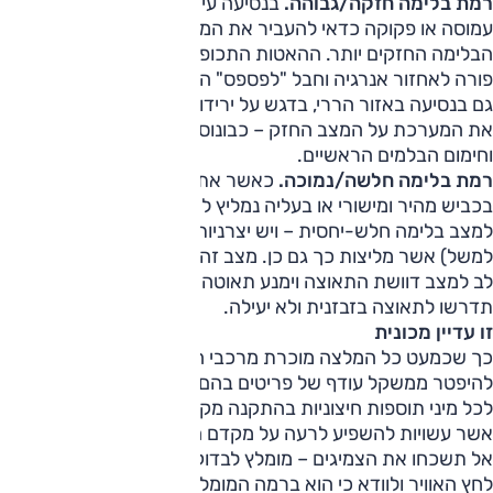
רמת בלימה חזקה/גבוהה.
בנסיעה עירונית, פרברית בתנועה
עמוסה או פקוקה כדאי להעביר את המערכת לאחד ממצבי
הבלימה החזקים יותר. ההאטות התכופות והחזקות יחסית הן כר
פורה לאחזור אנרגיה וחבל "לפספס" הזדמנות כזו החולפת מהר.
גם בנסיעה באזור הררי, בדגש על ירידות כמובן, מומלץ לשמור
את המערכת על המצב החזק – כבונוס היא גם מפחיתה שימוש
וחימום הבלמים הראשיים.
רמת בלימה חלשה/נמוכה.
כאשר אתם נוסעים מחוץ לעיר
בכביש מהיר ומישורי או בעליה נמליץ להעביר את המערכת
למצב בלימה חלש-יחסית – ויש יצרניות רבות (טסלה ויונדאי,
למשל) אשר מליצות כך גם כן. מצב זה ידרוש מכם פחות תשומת
לב למצב דוושת התאוצה וימנע תאוטה חדה מדי – לאחריה
תדרשו לתאוצה בזבזנית ולא יעילה.
זו עדיין מכונית
כך שכמעט כל המלצה מוכרת מרכבי הבנזין תקפה גם כאן. נסו
להיפטר ממשקל עודף של פריטים בהם אין לכם צורך. אל תתפתו
לכל מיני תוספות חיצוניות בהתקנה מקומית (מגיני גשם, למשל)
אשר עשויות להשפיע לרעה על מקדם הגרר של הרכב.
אל תשכחו את הצמיגים – מומלץ לבדוק בכל כמה שבועות את
לחץ האוויר ולוודא כי הוא ברמה המומלצת לפי היצרנית. אגב