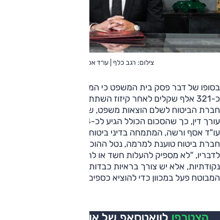
צילום: רגב כלף | עו״ד אסף ורשה
בסופו של דבר פסק בית המשפט כי המבוטח זכאי לפיצוי של
כ-321 אלף שקלים לאחר קיזוז השתתפות עצמית. בנוסף חויבה
חברת הביטוח לשלם הוצאות משפט, שכר מומחים ושכר טרחת
עורך דין, כך שהסכום הכולל הגיע לכ-414 אלף שקלים.
עו"ד אסף ורשה, המתמחה בדיני ביטוח ונזיקין, הסביר כי כאשר
חברת ביטוח טוענת למרמה, נטל ההוכחה מוטל עליה באופן מלא.
לדבריו, "לא מספיק להעלות חשד או להצביע על אי התאמות
נקודתיות, אלא יש צורך בראיות כבדות משקל שמוכיחות כי
המבוטח פעל במכוון כדי להוציא כספים שלא כדין".
הצטרפו
לוואטסאפ של אוטו, כל העדכונים