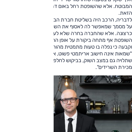
המבוטח. אלא שהשופטת רחל באום דחתה גם את הטענה
הזאת.
לדבריה, הרכב היה בשליטת חברת הביטוח, והמבוטח אף חתם
על מסמך שמאפשר לה לאסוף את השרידים ולעשות בהם
כרצונה. אלא שהחברה בחרה שלא לעשות זאת.
השופטת אף מתחה ביקורת על אופן החישוב של שווי השרידים
וקבעה כי נפלה בו טעות מתמטית מהותית. בפסק הדין ציינה כי
"שמאות אינה חישוב אריתמטי פשוט, אלא הערכה מקצועית
שתלויה גם במצב השוק, בביקוש לחלפים וביכולת המיקוח סביב
מכירת השרידים".