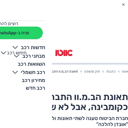
רוצים להת
פניה ב-WhatsApp
חדשות רכב
חיפוש רכב
+
-
מבחני רכב
השוואות רכב
רכב חשמלי
אוטו
כתבות
חוק ומשפט
תאונת הב.מ.וו התבררה כקומבינה, אבל לא של הנהג
מחירון רכב
רכב חדש
תאונת הב.מ.וו התבררה
כקומבינה, אבל לא של הנהג
חברת הביטוח טענה לשתי תאונות ולמרמה אחרי שכבר קבעה
"אובדן להלכה"