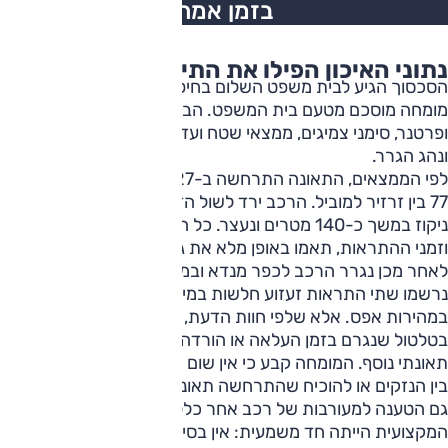
בזמן אמת
נתוני
האיכון
הפילו
את
התיאוריה
הסכסוך הגיע לבית משפט השלום בחיפה, שם הוחלט למנות
מומחה מוסכם מטעם בית המשפט. הבדיקה כללה נתוני איתוראן
ופרטנר, סימני צמיגים, ממצאי שטח ועדויות הנהג, אחיו, חברו
ונהג הגרר.
לפי הממצאים, התאונה התרחשה ב-27 באוקטובר 2023 בכביש
77 בין זרזיר למוביל. הרכב ירד לשול הדרך, המשיך לאורך תעלת
ניקוז במשך כ-140 מטרים ונעצר. כל הנתונים, כולל מיקום הרכב
וזמני ההתראות, תאמו באופן מלא את גרסת הנהג.
לאחר מכן נגרר הרכב לכפר מנדא ובמהלך אחת העצירות
נרשמו שתי התראות זעזוע חלשות במיוחד בזמן שהרכב עמד
במהירות אפס. אלא שלפי חוות הדעת, מדובר ככל הנראה
בטלטול שנגרם בזמן העלאה או הורדה מהגרר, ולא באירוע
תאונתי נוסף. המומחה קבע כי אין שום ממצא שמאפשר להפריד
בין הנזקים או להוכיח שהתרחשה תאונה נוספת.
גם הטענה למעורבות של רכב אחר כלל לא הוכחה. המסקנה
המקצועית הייתה חד משמעית: אין בסיס לטענת מרמה ואין ראיה