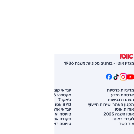
מגזין אוטו - בוחנים מכוניות משנת 1986
מדיניות פרטיות
יונדאי קונה
השוואת רכב
אבטחת מידע
אקספנג G6
רכב חדש
הצהרת נגישות
ג׳אקו 7
מחירון רכב
תקנון האתר ושירות הייעוץ
BYD אטו 3
מימון לרכב
אודות אוטו
יונדאי אלנטרה
אוטו השנה 2025
טויוטה יאריס קרוס
לעבוד באוטו
סקודה אוקטביה
צור קשר
טויוטה ראב 4