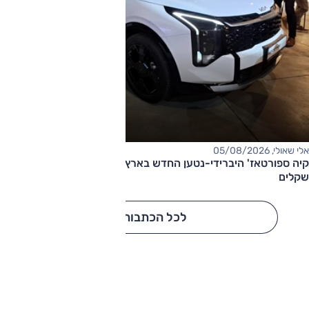
אלי שאולי, 05/08/2026
קיה ספורטאז' היברידי-נטען החדש בארץ – המחיר החל מ-220,000
שקלים
לכל הכתבות