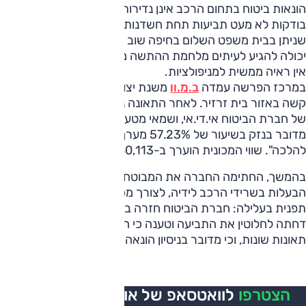
הונאות ביטוח בתחום הרכב אינן נדירות בישראל, וחברות הביטוח
בודקות לא מעט תביעות תחת חשדנות גבוהה. אבל פסק דין
שניתן בבית משפט השלום בחיפה שוב מלמד עד כמה רחוק
יכולה להגיע לעיתים מלחמת ההתשה מול מבוטח, גם כשבפועל
אין ראיה ממשית למניפולציות.
במרכז הפרשה עמדה
ב.מ.וו
משנת יצור 2020 שנפגעה בתאונה
קשה באזור בית זרזיר. לאחר התאונה נגרר הרכב ישירות לחניון
של חברת הביטוח אי.די.אי, ושמאי מטעם החברה עצמה קבע כי
מדובר בנזק בשיעור של 57.23% מערך הרכב, כלומר "אובדן
להלכה". שווי המכונית הוערך ב-280,113 שקלים.
בהמשך, החתימה החברה את המבוטח על מסמכים להעברת
הבעלות בשרידי הרכב לידיה, לצורך מכירתו. אלא שאז הגיעה
תפנית בעלילה: חברת הביטוח חזרה בה מהעמדה הראשונית,
דחתה לחלוטין את התביעה וטענה כי הרכב עבר למעשה שתי
תאונות שונות, וכי מדובר בניסיון הונאה מצד המבוטח.
הצטרפו
לוואטסאפ של אוטו, כל העדכונים