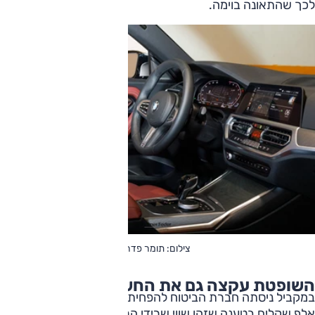
לכך שהתאונה בוימה.
צילום: תומר פדר
השופטת
עקצה
גם
את
החשבון
במקביל ניסתה חברת הביטוח להפחית מהפיצוי סכום של 126
אלף שקלים בטענה שזהו שווי שרידי הרכב, שלכאורה נותרו בידי