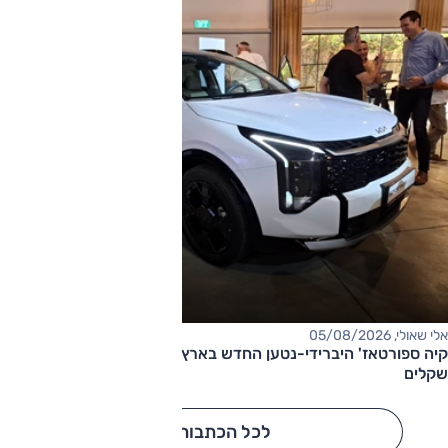
אלי שאולי, 05/08/2026
קיה ספורטאז' היברידי-נטען החדש בארץ – המחיר החל מ-220,000
שקלים
לכל הכתבות