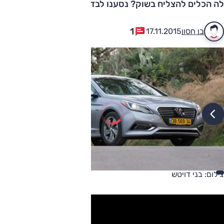
לה הכלים להצליח בשוק? נסענו לבדוק. עכשיו יש גם וידאו
1
בן חסון
17.11.2015
צילום: בני דויטש