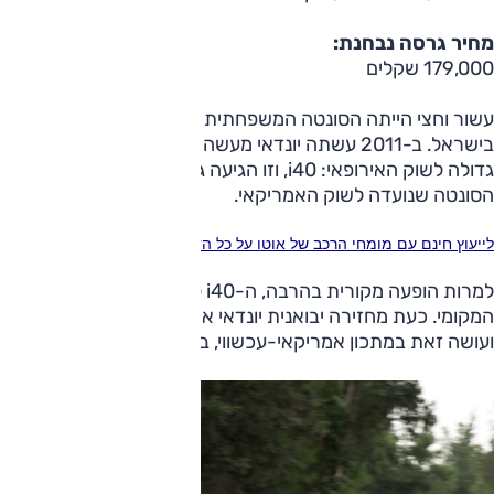
מחיר גרסה נבחנת:
179,000 שקלים
עשור וחצי הייתה הסונטה המשפחתית הגדולה של
יונדאי
בישראל. ב-2011 עשתה יונדאי מעשה טויוטה, והציגה משפחתית
גדולה לשוק האירופאי: i40, וזו הגיעה גם לכאן, מחליפה את
הסונטה שנועדה לשוק האמריקאי.
לייעוץ חינם עם מומחי הרכב של אוטו על כל הדגמים חייג ל-3262* או לחץ כאן
למרות הופעה מקורית בהרבה, ה-i40 לא זכתה להצלחה בשוק
המקומי. כעת מחזירה יבואנית יונדאי את הסונטה לשוק המקומי –
ועושה זאת במתכון אמריקאי-עכשווי, בגרסה היברידית.