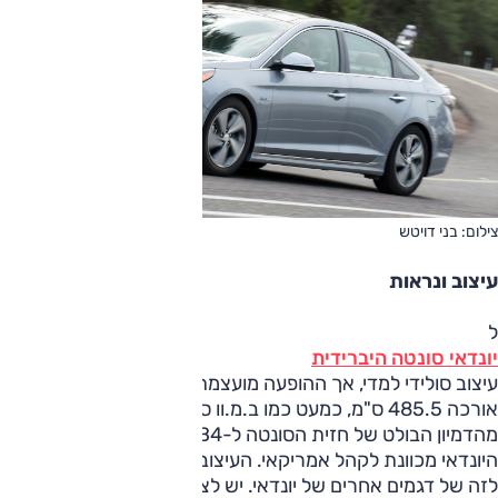
צילום: בני דויטש
עיצוב ונראות
ל
יונדאי סונטה היברידית
עיצוב סולידי למדי, אך ההופעה מועצמת תודות לממדים נדיבים;
אורכה 485.5 ס"מ, כמעט כמו ב.מ.וו סדרה 5. לא ניתן להתעלם
מהדמיון הבולט של חזית הסונטה ל-B4 של סובארו, שכמו
היונדאי מכוונת לקהל אמריקאי. העיצוב מאחור כבר קרוב יותר
לזה של דגמים אחרים של יונדאי. יש לציין הבדלים בולטים בין