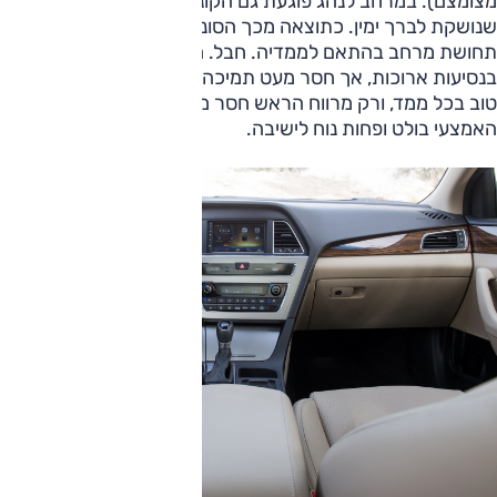
מצומצם). במרחב לנהג פוגעת גם הקונסולה המרכזית הרחבה,
שנושקת לברך ימין. כתוצאה מכך הסונטה לא מצליחה לייצר
תחושת מרחב בהתאם לממדיה. חבל. המושב עצמו התגלה כנוח
בנסיעות ארוכות, אך חסר מעט תמיכה לירכיים. המרחב מאחור
טוב בכל ממד, ורק מרווח הראש חסר מעט לגבוהים. המושב
האמצעי בולט ופחות נוח לישיבה.