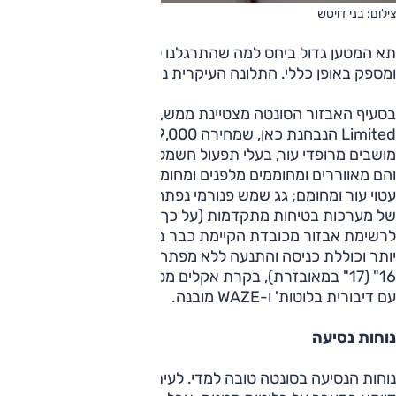
צילום: בני דויטש
תא המטען גדול ביחס למה שהתרגלנו לקבל מהיברידיות דומות
ומספק באופן כללי. התלונה העיקרית נוגעת לפתח מעט נמוך.
בסעיף האבזור הסונטה מצטיינת ממש, במיוחד ברמת הגימור
Limited הנבחנת כאן, שמחירה 179,000 שקלים. ברמת גימור זו
מושבים מרופדי עור, בעלי תפעול חשמלי (וזיכרון למושב הנהג)
והם מאווררים ומחוממים מלפנים ומחוממים גם מאחור; גלגל הגה
עטוי עור ומחומם; גג שמש פנורמי נפתח; פנסי קסנון ומערך נרחב
של מערכות בטיחות מתקדמות (על כך בהמשך). אלה מצטרפים
לרשימת אבזור מכובדת הקיימת כבר ברמת האבזור הבסיסית
יותר וכוללת כניסה והתנעה ללא מפתח, חישוקים קלים בקוטר
16" (17" במאובזרת), בקרת אקלים מפוצלת, מערכת מולטימדיה
עם דיבורית בלוטות' ו-WAZE מובנה.
נוחות נסיעה
נוחות הנסיעה בסונטה טובה למדי. לעיתים היא נחבטת קלות