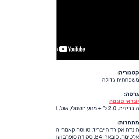
קטגוריה:
משפחתית גדולה
גרסה:
יונדאי סונטה
היברידית, 2.0 ל' + מנוע חשמלי, אוט', Limited
מתחרות:
הונדה אקורד הייבריד, טויוטה קאמרי הייבריד, מאזדה6, ניסאן
אלטימה, סובארו B4, סקודה סופרב ועוד