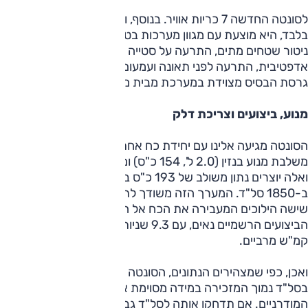
לסונטה החדשה 7 כריות אוויר. בנוסף, וברמת האבזור הגבוהה
בלבד, היא מוצעת עם מגוון מערכות בטיחות מתקדמות: מערכת
ניטור שטחים מתים, התרעה על סטייה מנתיב, בקרת שיוט
אדפטיבית, התרעה לפני תאונה ועמעום אוטומטי של אור גבוה.
גרסת הבסיס מצוידת במערכת מבית מובילאיי.
מנוע, ביצועים וצריכת דלק
הסונטה מגיעה אלינו עם יחידת כח אחת – היברידית. יחידה זו
משלבת מנוע בנזין (2.0 ל', 154 כ"ס) ומנוע חשמלי (51 כ"ס)
ואלה יוצרים נתון משולב של 193 כ"ס ב-6000 סל"ד ו-34 קג"מ
ב-1850 סל"ד. המערך הזה משודך לתיבה אוטומטית עם
שישה הילוכים המעבירה את הכח אל הגלגלים הקדמיים.
הביצועים הרשמיים נאים, עם 9.3 שניות ל-100 קמ"ש ו-192
קמ"ש מרביים.
ואכן, כפי שמצהירים הנתונים, הסונטה מציעה תחושה בשרנית
בסל"ד נמוך המזכירה במידה מסוימת את מנועי הטורבו
המודרניים. אם תדחקו אותה לסל"ד גבוה תתקבל תאוצה חזקה