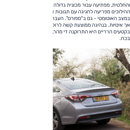
והחלטית, מפתיעה עבור מכונית גדולה וירוקה שכזו. דווקא תיבת
ההילוכים מפריעה לחגיגה עם תגובות איטיות לדרישות הנהג
במצב האוטומטי - גם ב"ספורט". העברות ההילוכים עצמן חלקות
אך איטיות. בנהיגה ממוצעת קשה לרוקן את המצברים, אך
בקטעים הרריים היא התרוקנה די מהר, ואז הורגש מחסור קל
בכח.