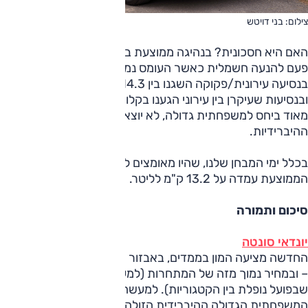
צילום: בני דויטש
האם היא חסכונית? בנהיגה ממוצעת בהחלט כן. הרכב עובר לא
פעם להנעה חשמלית כאשר העומס נמוך, גם במהירות שיוט.
בנסיעה עירונית/פקוקה השגנו בין 14.3 ל-17.7 ק"מ לליטר,
ובנסיעות שעיקרן בין עירוני הגענו בקלות לכ-20 ק"מ לליטר. יפה
מאוד ביחס למשפחתית גדולה, לא יוצא דופן ביחס למתחרות
ההיברידיות.
בכלל ימי המבחן שלנו, שהיו מאומצים למדי, צריכת הדלק
הממוצעת עמדה על 13.2 ק"מ לליטר.
סיכום ותמורה
יונדאי סונטה
החדשה מציעה המון בממדים, באבזור הבטיחות ובאבזור הנוחות
– ובמחיר נמוך מזה של המתחרות (למעט הפריוס הקטנה יותר,
שבפועל נופלת בין הקטגוריות). למעשה, במחירה הבסיסי זו
המשפחתית הגדולה ההיברידית הזולה בישראל – ויותר מזה: