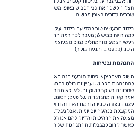
דווקא במעבר על בליטות קטנות, אבל במרבית המצבים היא
תצליח לשכך את פני הכביש באופן משביע רצון, והיא יכולה לספוג
שברים גדולים באופן מרשים.
בידוד הרעשים טוב למדי עם בידוד יעיל של רעשי הרוח עד
למהירויות כביש 6; מעבר לכך רמת הרעש ממוצעת לקטגוריה.
רעשי הצמיגים והמתלים נמוכים בעוצמתם וגם צליל המנוע מבודד
היטב (למעט בהתנעת בוקר).
התנהגות ובטיחות
השוק האמריקאי פחות תובעני מזה האירופאי ככל שזה נוגע
להתנהגות הכביש. ועניין זה בולט בהתנהגות הסונטה, מכונית
שמכוונת בעיקר לשוק זה. לא, לא מדובר באותן אוניות
אמריקאיות מתנדנדות של פעם; הסונטה החדשה מצליחה לרסן
עצמה בצורה סבירה ורמת האחיזה וזוויות הגלגול הן ברמה
המקובלת בנהיגה יום יומית. אבל מנגד, כשהעומס עולה, היא לא
מציגה את הרהיטות והדיוק להם אנו רגילים מהמיטב האירופאי,
כאשר קרוב למגבלות ההתנהגות של הסונטה לא לגמרי צפויה.