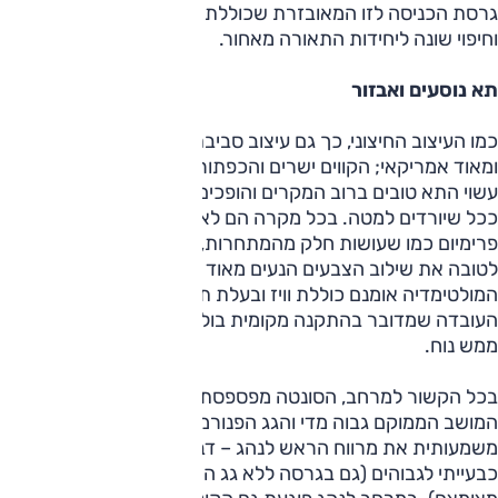
גרסת הכניסה לזו המאובזרת שכוללת חישוקי 17" נאים יותר
וחיפוי שונה ליחידות התאורה מאחור.
תא נוסעים ואבזור
כמו העיצוב החיצוני, כך גם עיצוב סביבת הנהג סולידי למראה
ומאוד אמריקאי; הקווים ישרים והכפתורים גדולים. החומרים מהם
עשוי התא טובים ברוב המקרים והופכים פשוטים ונוקשים יותר
ככל שיורדים למטה. בכל מקרה הם לא מצליחים להעניק תחושת
פרימיום כמו שעושות חלק מהמתחרות, בעיקר האירופאיות. נציין
לטובה את שילוב הצבעים הנעים מאוד בתא הנוסעים, מערכת
המולטימדיה אומנם כוללת וויז ובעלת תצוגה איכותית, אבל
העובדה שמדובר בהתקנה מקומית בולטת וגם התפעול שלה לא
ממש נוח.
בכל הקשור למרחב, הסונטה מפספסת מעט בגזרת הנהג.
המושב הממוקם גבוה מדי והגג הפנורמי ברכב המבחן מצמצמים
משמעותית את מרווח הראש לנהג – דבר שעשוי להתגלות
כבעייתי לגבוהים (גם בגרסה ללא גג השמש, מרווח הראש