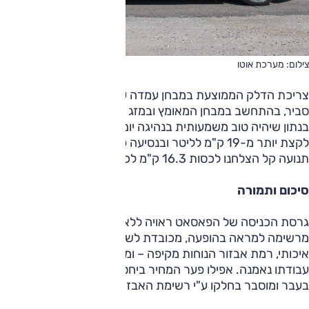
צילום: מערכת אוטו
צריכת הדלק הממוצעת במבחן עמדה על 10.2 ק"מ לליטר – נתון
סביר, בהתחשב במבחן המאומץ ובמזג האוויר החם מאוד, מדובר
בנתון שיהיה טוב משמעותית בנהיגה יום-יומית. בשיוט רגוע הגענו
לקצת יותר מ-19 ק"מ לליטר ובנסיעה פרברית משולבת עם עומס
תנועה קל הצלחנו לכסות 16.3 ק"מ לכל ליטר.
סיכום ותמורה
גרסת הכניסה של הפאסאט ראויה ללא מעט מחמאות: היא
מרשימה למראה בהופעה, מכובדת לשהייה בזכות תא נוסעים
איכותי, רמת אבזור הנוחות מקיפה – ומנוע ה-1.4 ל' מבצע את
עבודתו נאמנה. אפילו פער המחיר ביחס למתחרות נמוך מאשר
בעבר ומוסבר בחלקו ע"י רשימת האבזור המקיפה.