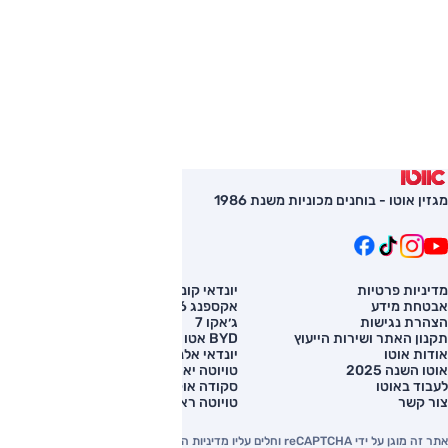
מגזין אוטו - בוחנים מכוניות משנת 1986
מדיניות פרטיות
יונדאי קונה
השוואת רכב
אבטחת מידע
אקספנג G6
רכב חדש
הצהרת נגישות
ג׳אקו 7
מחירון רכב
תקנון האתר ושירות הייעוץ
BYD אטו 3
מימון לרכב
אודות אוטו
יונדאי אלנטרה
אוטו השנה 2025
טויוטה יאריס קרוס
לעבוד באוטו
סקודה אוקטביה
צור קשר
טויוטה ראב 4
אתר זה מוגן על ידי reCAPTCHA וחלים עליו מדיניות הפרטיות והתנאים וההגבלות של