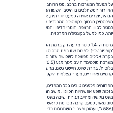
על תפעול המערכות ברכב. פס הרוחב הנאה הכולל את פתחי
האוורור המשתלבים בו היטב, השעון האנלוגי ושילוב הצבעים
הבהיר, יוצרים אווירה כמעט יוקרתית, אבל יש גם טענות:
הפלסטיק הכסוף בקונסולה המרכזית נראה זול, וככל שיורדים
למטה לכיוון הרצפה, חומרי הדיפון והמשטחים הופכים נוקשים
יותר, כמו למשל בקונסולה המרכזית.
גרסת ה-1.4 ליטר מגיעה רק ברמת הגימור הבסיסית,
'קומפורטליין'. למרות שזו רמת הבסיס היא מצוידת למדי וכוללת:
בקרת אקלים מפוצלת לשלושה אזורים, קיפול חשמלי למראות,
מערכת מולטימדיה עם מסך מגע (6.5") הכוללת דיבורית
בלוטות', בקרת שיוט, חיישני גשם, מחשב דרך, חיישני חנייה
קדמיים ואחוריים, מערך מצלמות היקפי (שעובד מצוין) ועוד.
המרווחים מלפנים טובים בכל הממדים, וקל למצוא תנוחה ישיבה
בזכות שפע אפשרויות הכוונון. מושב הנהג (תפעול חצי חשמלי)
מעט נוקשה ומחייב תנוחת ישיבה מעט גבוהה. מאחור המרחב
טוב מאוד, למעט קרבה מסוימת לראש לגבוהים. תא המטען ענק
(586 ל') ועמוק ומצריך השתחלות כדי להגיע לקצהו הפנימי.