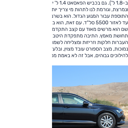
ב-1.8 ל'). גם בכביש הפאסאט 1.4 ל' יוצרת תחושה שהיא חזקה
ונמרצת, וגורמת לנו לתהות מי צריך יותר, ולמה לשלם את
התוספת עבור המנוע הגדול. הוא בשרני בסל"ד נמוך ומושך היטב
עד לאזור 5500 סל"ד. עם זאת, הוא במיטבו במרכז הסקאלה,
שם הוא מרשים מאוד עם קצב התקדמות מפתיע הנעשה ללא כל
תחושת מאמץ. התיבה מתפקדת היטב במרבית הזמן, עם
העברות חלקות וזריזות ומצליחה לשמור על אופי זה גם במהירויות
נמוכות, מצב הספורט עובד מצוין, ובלעדיו התיבה עולה מהר
להילוכים גבוהים, אבל זה לא באמת מפריע.