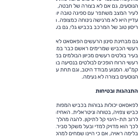
הנוסעים, גם אם לא בצורה של חבטה, אבל בצורה מורגשת. מחוץ
לעיר המצב משתפר עם ספיגה טובה יותר של מהמורות, אך היא
עדיין היא לא מרגישה נינוחה כמצופה. הדיבידנדים מגיעים בדמות
ריסון טוב של המרכב בכביש גלי, גם בעומס גבוה.
גם מבחינת סינון הרעשים הפאסאט לא מרשימה, בעיקר אלה
רעשי הכביש שמרימים ראשם כבר במהירויות נמוכות יחסית.
בעיר בולטים רעשים מכיוון הבולמים במעבר על שיבושים, בעוד
רעשי הרוח הופכים לבולטים בנסיעה במהירות של מעל 100
קמ"ש. המנוע מבודד היטב, וגם תחת עומס צלילו אינו חודר לתא
הנוסעים בצורה לא נעימה.
התנהגות ובטיחות
לפאסאט יכולות גבוהות בכביש המפותל, והיא מציעה התנהגות
כביש צפויה, בטוחה וניטראלית. האחיזה גבוהה, ובמגבלות יופיע
לרוב תת-היגוי קל לתיקון. להגה מהלך ראשוני מעורפל, אך מעבר
לכך הוא מדויק למדי ובעל משקל סביר. הבלמים מציעים עוצמת
בלימה ראויה, אם כי היינו שמחים למהלך דוושה יותר לינארי