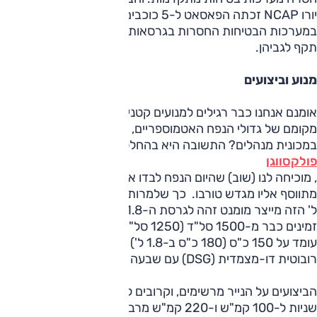
יורו NCAP זכתה הפאסאט ל-5 כוכבים, כשהיא מצוידת
במערכות הבטיחות החסרות בגרסאות המקומיות, ולכן הציון איננו
תקף לגביהן.
מנוע וביצועים
אומנם אנחנו כבר רגילים למנועים קטנים ומוגדשים היורשים את
מקומם של גדולי הנפח האטמוספריים, אבל מנוע 1.4 ליטר
במכונית מנהלים? התשובה היא בהחלט כן.
פולקסווגן
, מוכיחה לנו (שוב) שהיום הנפח לבדו אינו אומר דבר כאשר
מתווסף אליו מגדש טורבו. כך שלמרות נפחו הצנוע, מנוע ה-1.4
ל' הזה מייצר מומנט זהה לגרסת ה-1.8 ליטר – 25.4 קג"מ ואלה
זמינים כבר מ-1500 סל"ד (1250 סל"ד ב-1.8 ל'). נתון ההספק
עומד על 150 כ"ס (180 כ"ס ב-1.8 ל') והוא משודך לאותה תיבה
רובוטית דו-מצמדית (DSG) עם שבעה הילוכים.
הביצועים על הנייר מרשימים, וקרובים לאלה של ה-1.8 ליטר: 8.4
שניות ל-100 קמ"ש ו-220 קמ"ש מרביים (7.9 ש' ו-232 קמ"ש