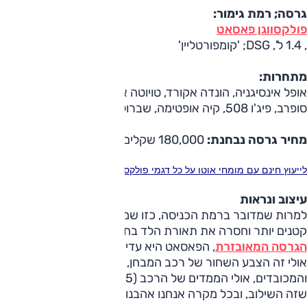
גרסה; רמת גימור:
פולקסווגן פאסאט
, 1.4 ל', DSG; 'קומפורטליין'
מתחרות:
אופל אינסיגניה, הונדה אקורד, טויוטה אוונסיס, יונדאי i40, סקודה
סופרב, פיג'ו 508, קיה אופטימה, שברולט מאליבו ועוד
מחיר גרסה נבחנת:
180,000 שקלים
לייעוץ חינם עם מומחי אוטו על כל דגמי פולקסווגן חייג ל-3262* או לחץ כאן
עיצוב ונראות
למרות שמדובר ברמת הכניסה, כזו שמציעה חישוקים מעט
קטנים יותר וחסרה את תאורת הלד בחזית של
הגרסה המאובזרת
, הפאסאט היא עדיין מכונית מרשימה למראה.
אולי זה הצבע השחור של רכב המבחן, אולי אלו הקווים הסולידיים
והמכובדים, אולי הממדים של הרכב (486.5 ס"מ לאורך); כנראה
שזה השילוב, ובכל מקרה אנחנו אהבנו את התוצאה.