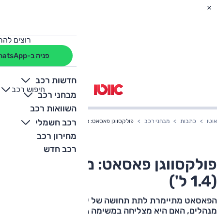
רוצים להת
פניה ב-WhatsApp
חדשות רכב
חיפוש רכב
+
-
מבחני רכב
השוואות רכב
רכב חשמלי
אוטו
כתבות
מבחני רכב
פולקסווגן פאסאט: מבחן דרכים (1.4 ל')
מחירון רכב
רכב חדש
פולקסווגן פאסאט: מבחן דרכים
(1.4 ל')
הפאסאט מתיימרת לתת תחושה של יותר מ"סתם" מכונית
מנהלים, האם היא מצליחה במשימה גם כשמדובר בגרסת