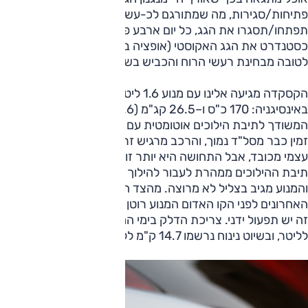
פתיחות/סגירות, מה שמתורגם לכ-עשר שנים בהן
תפתחו/תסגרו את הגג, כל יום ארבע פעמים. היבואן בחר להביא
כסטנדרט את הגג האקוסטי (אופציה בחו"ל), והתוצאה מפתיעה
לטובה מבחינת רעשי הרוח והכביש בשיוט מהיר.
הקסקדה מגיעה אלינו עם מנוע 1.6 ליטר טורבו, אותו פגשנו
באינסיגניה: 170 כ"ס ו–26.5 קג"מ (28.6 עם אוברבוסט),
המשודך לתיבת הילוכים אוטומטית עם שישה יחסי העברה. הכוח
זמין כבר מסל"ד נמוך, והרכב מרגיש זריז בסה"כ, למרות משקל
עצמי מכובד, אבל התחושה היא יותר זורמת מתזזיתית. מדי פעם
תיבת ההילוכים ממהרת לעבור להילוך גבוה כדי לחסוך בדלק,
והמנוע מגיב בצליל לא מרוצה. מהצד השני, ב–500 הסל"ד
האחרונים לפני הקו האדום המנוע רוטן יותר מאשר מאיץ. בשביל
זה יש תפעול ידני. צריכת הדלק בימי המבחן עמדה על 9 ק"מ
לליטר, ובשיוט נינוח נרשמו 14.7 ק"מ לליטר.