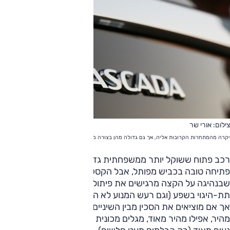
צילום: אורי שר
יקרה מהמתחרות הקרובות אליה, אך גם גדולה מהן בצורה משמעותית
רכב פתוח ששוקל יותר ממשפחתית גדולה לא נשמע כנקודת
פתיחה טובה בכביש מפותל, אבל הקסקדה מפתיעה לטובה. נכון
שבנהיגה על הקצה מרגישים את פיתולי השלדה ומוצאים
תת-היגוי בשפע (וגם רעש המנוע לא הכי מעורר בתנאים האלו),
אך אם מוציאים את הסכין מבין השיניים, ומסתפקים בסתם קצב
מהיר, אפילו מהיר מאוד, מגלים מכונית שמשתפת פעולה באופן