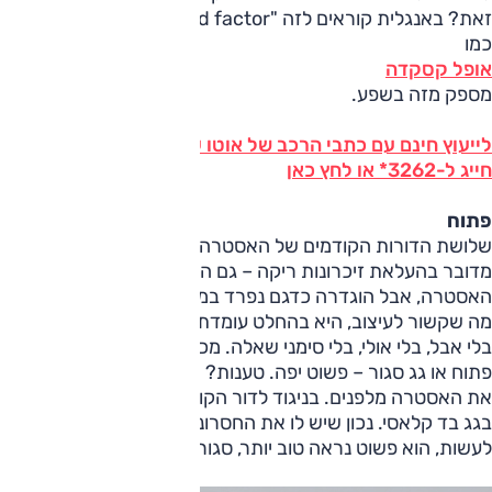
זאת? באנגלית קוראים לזה "Feel good factor", ורכב פתוח
כמו
אופל קסקדה
מספק מזה בשפע.
לייעוץ חינם עם כתבי הרכב של אוטו על אופל קסקדה הרכב
חייג ל-3262* או לחץ כאן
פתוח
שלושת הדורות הקודמים של האסטרה הוצעו בגרסה פתוחה, ולא
מדובר בהעלאת זיכרונות ריקה – גם הקסקדה מבוססת על
האסטרה, אבל הוגדרה כדגם נפרד במטרה לכוון גבוה יותר. בכל
מה שקשור לעיצוב, היא בהחלט עומדת במשימה – זו מכונית יפה.
בלי אבל, בלי אולי, בלי סימני שאלה. מכל כיוון, בכל מצב, עם גג
פתוח או גג סגור – פשוט יפה. טענות? היא מזכירה קצת יותר מדי
את האסטרה מלפנים. בניגוד לדור הקודם, בחרו הפעם באופל
בגג בד קלאסי. נכון שיש לו את החסרונות שלו, אבל אין מה
לעשות, הוא פשוט נראה טוב יותר, סגור או פתוח.