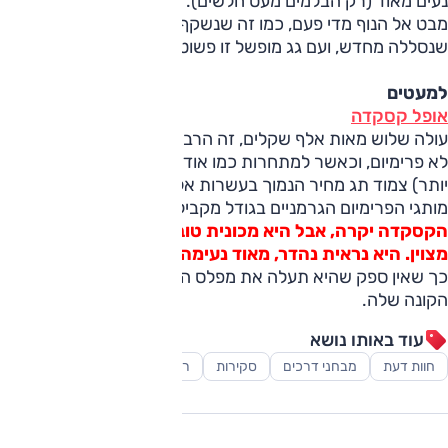
נעים מאוד (רק הבלמים מעט חלשים). אז גם נשאר זמן להעיף
מבט אל הנוף מדי פעם, כמו זה שנשקף מדרך נוף הגלבוע
שנסללה מחדש, ועם גג מופשל זו פשוט חוויה.
למעטים
אופל קסקדה
עולה שלוש מאות אלף שקלים, זה הרבה כסף, בטח למותג שהוא
לא פרימיום, וכאשר למתחרות כמו אודי A3 קבריולה (הקטנה
יותר) צמוד תג מחיר הנמוך בעשרות אלפי שקלים. מצד שני,
מותגי הפרימיום הגרמניים בגודל מקביל עולים הרבה יותר. אז כן,
הקסקדה יקרה, אבל היא מכונית טובה, שמבצעת את יעודה
מצוין. היא נראית נהדר, מאוד נעימה, נוחה ומאובזרת.
כך שאין ספק שהיא תעלה את מפלס ה-Feel good factor של
הקונה שלה.
עוד באותו נושא
חוות דעת
מבחני דרכים
סקירות
רכב ספורט