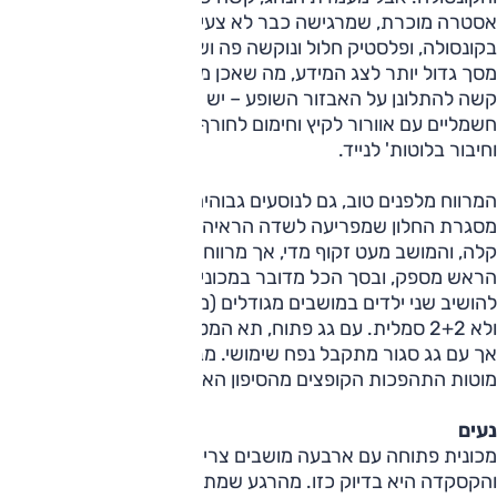
אסטרה מוכרת, שמרגישה כבר לא צעירה, עם עודף כפתורים
בקונסולה, ופלסטיק חלול ונוקשה פה ושם. בנוסף, ציפינו למצוא
מסך גדול יותר לצג המידע, מה שאכן מוצע בחו"ל כאופציה. אבל
קשה להתלונן על האבזור השופע – יש פנסי קסנון, מושבים
חשמליים עם אוורור לקיץ וחימום לחורף, בקרות אקלים ושיוט,
וחיבור בלוטות' לנייד.
המרווח מלפנים טוב, גם לנוסעים גבוהים, אך אלו התלוננו על
מסגרת החלון שמפריעה לשדה הראיה. הכניסה לאחור לא ממש
קלה, והמושב מעט זקוף מדי, אך מרווח הרגליים טוב ומרווח
הראש מספק, ובסך הכל מדובר במכונית לארבעה, כולל אפשרות
להושיב שני ילדים במושבים מגודלים (ממש לא דבר מובן מאליו),
ולא 2+2 סמלית. עם גג פתוח, תא המטען רדוד מאוד, כמצופה,
אך עם גג סגור מתקבל נפח שימושי. מבחינת הבטיחות, יש שני
מוטות התהפכות הקופצים מהסיפון האחורי במקרה הצורך.
נעים
מכונית פתוחה עם ארבעה מושבים צריכה להיות קודם כל נעימה,
והקסקדה היא בדיוק כזו. מהרגע שמתמקמים מאחורי ההגה