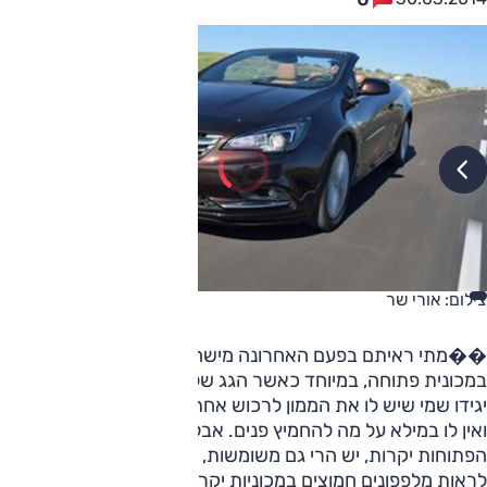
צילום: אורי שר
��מתי ראיתם בפעם האחרונה מישהו יושב עם פנים חמוצות
במכונית פתוחה, במיוחד כאשר הגג שלה מופשל? הציניקנים
יגידו שמי שיש לו את הממון לרכוש אחת כזו – החיים שלו דבש,
ואין לו במילא על מה להחמיץ פנים. אבל לא כל המכוניות
הפתוחות יקרות, יש הרי גם משומשות, ומצד שני, כבר יצא לנו
לראות מלפפונים חמוצים במכוניות יקרות מאוד. אז למה, בכל