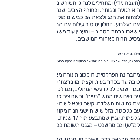
(העבה מדי) ומתחילים לנהוג, השורש נ.ע.מ עולה וצף שוב ושוב.
היא רגועה ונינוחה, ובחורף האביבי שנחת עלינו, היא מזמינה אותך
לפתוח את הגג ולצאת אל כבישים מוקפי פריחה כמו אלו שחוצים
את הגלבוע. החלון יסיט ביעילות את הברחשים ורעשי הרוח
יישארו ברמת הסביר – והעניין עוד משתפר אם מתקינים את
מסיט הרוח מאחורי המושבים.
צילום: אורי שר
בתמונה, הבת של גיא, מוכיחה שאפשר להושיב ארבעה מבוגרים, או שני ילדים בכסאות בטיחות
מהבחינה הפרקטית, זו מכונית נוחה מאוד מחוץ לעיר, אבל רק
טובה עד בסדר בעיר, וקצת 'מווברצת' עם רצף שיבושים. עם גג
סגור שמים לב לרעשי המתלים, וגם לכך שהיא לא ממש מסתדרת
עם שיבושים ממש "רעים", וכשרוצים לנהוג מהר אפשר להרגיש
את גמישות השלדה. קשה שלא לשים לב לראות הגרועה לאחור
עם גג סגור. מזל שיש חיישני חניה מקוריים. אבל אני יותר בענייני
גג פתוח, עניין שמתבצע תוך 17 שניות, גם תוך כדי נסיעה (עד 50
קמ"ש) וגם מהשלט – מגנט תשומת לב אמיתי בחניון.
אופל מתגאה בכך שאורך חיי מנגנון הגג הוא 15,000