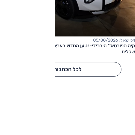
אלי שאולי, 05/08/2026
קיה ספורטאז' היברידי-נטען החדש בארץ – המחיר החל מ-220,000
שקלים
לכל הכתבות