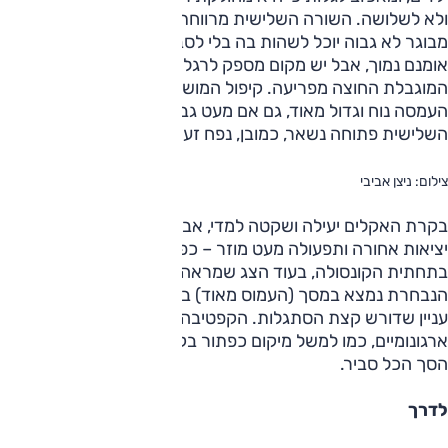
ולא לשלושה. השורה השלישית מרווחת יותר מהמקובל, וגם
מבוגר לא גבוה יוכל לשהות בה בלי לסבול יותר מדי – המושב
אומנם נמוך, אבל יש מקום מספק לרגליים ולראש, ורק הראות
המוגבלת החוצה מפריעה. קיפול המושבים קל ומהיר ויוצר משטח
העמסה נוח וגדול מאוד, גם אם מעט גבוה. כאשר השורה
השלישית פתוחה נשאר, כמובן, נפח זעיר למדי למטען, כמקובל.
צילום: ניצן אביבי
בקרת האקלים יעילה ושקטה למדי, אבל עדיין לא מפוצלת ובלי
יציאות אחורה ותפעולה מעט מוזר – כפתור השליטה נמצא
בתחתית הקונסולה, בעוד הצג שמראה את הטמפרטורה
הנבחרת נמצא במסך (העמוס מאוד) בקצה העליון של הקונסולה.
עניין שדורש קצת הסתגלות. הקפטיבה מציגה עוד כמה גליצ'ים
ארגונומיים, כמו למשל מיקום כפתור בקרת השליטה במורד, אבל
הסך הכל סביר.
לדרך