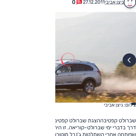
0
ניצן אביבי
27.12.2011
צילום: ניצן אביבי
שברולט קפטיבההצגת שברולט קפטיבה בשנת 2007 היתה ציון
דרך בדברי ימי שברולט-קוריאה. זו היתה המכונית הראשונה
שפותחה אחרי השתלטות ג'נרל מוטורס (שברולט) על דייהו,