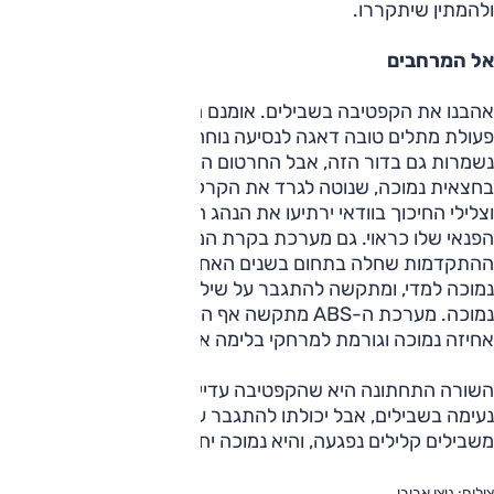
ולהמתין שיתקררו.
אל המרחבים
אהבנו את הקפטיבה בשבילים. אומנם מרווח הגחון מוגבל, אבל
פעולת מתלים טובה דאגה לנסיעה נוחה ונינוחה. התכונות הללו
נשמרות גם בדור הזה, אבל החרטום החליף את מיגון הפלסטיק
בחצאית נמוכה, שנוטה לגרד את הקרקע כמעט בלי פרובוקציה,
וצלילי החיכוך בוודאי ירתיעו את הנהג הממוצע מלנצל את רכב
הפנאי שלו כראוי. גם מערכת בקרת המשיכה לא שופרה, ומול
ההתקדמות שחלה בתחום בשנים האחרונות מציגה היום יכולת
נמוכה למדי, ומתקשה להתגבר על שילוב של שיפוע ואחיזה
נמוכה. מערכת ה-ABS מתקשה אף היא להתמודד עם מצבי
אחיזה נמוכה וגורמת למרחקי בלימה ארוכים.
השורה התחתונה היא שהקפטיבה עדיין מציע איכות נסיעה
נעימה בשבילים, אבל יכולתו להתגבר על תוואי מעט מאתגר יותר
משבילים קלילים נפגעה, והיא נמוכה יחסית למקובל היום.
צילום: ניצן אביבי