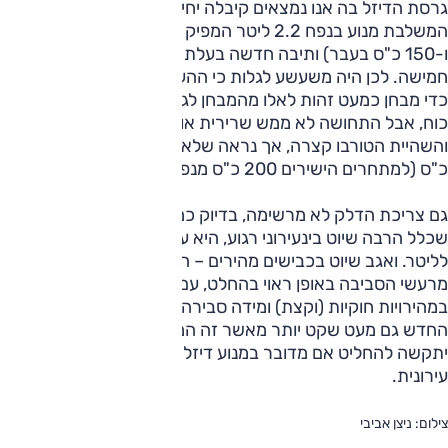
גרסת הדיזל בה אנו נמצאים קיבלה יחידת הנעה חדשה
המשלבת מנוע בנפח 2.2 ליטר המפיק 163 כ"ס (2.0 ליטר
ו-150 כ"ס בעבר) ותיבה חדשה בעלת שישה הילוכים במקום
חמישה. לכן היה משעשע לגלות כי ההערות שרשמתי בפנקס תוך
כדי מבחן כמעט זהות לאלו מהמבחן לגרסה הקודמת – יש מספיק
כוח, אבל התחושה לא ממש שרירית או חזקה. אורך הנשימה טוב
והשהיית הטורבו קצרה, אך נראה שלא היו מזיקים עוד 30-20
כ"ס (למתחרים הישירים 200 כ"ס מנפח דומה).
גם צריכת הדלק לא מרשימה, בדיוק כמו בדור הקודם – במסלול
שכלל הרבה שיוט בינעירוני רגוע, היא עמדה על עשרה ק"מ
לליטר. ואגב שיוט בכבישים מהירים – הקפטיבה מבודד את הנהג
מרעשי הסביבה באופן ראוי בהחלט, עם מעט רעשי רוח
במהירויות חוקיות (וקצת) ומידה סבירה של רעשי כביש. המנוע
החדש גם מעט שקט יותר מאשר זה המוחלף, ונוסע מזדמן ברכב
יתקשה להחליט אם מדובר במנוע דיזל או בנזין, גם בנהיגה
עירונית.
צילום: ניצן אביבי