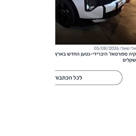
אלי שאולי, 05/08/2026
קיה ספורטאז' היברידי-נטען החדש בארץ – המחיר החל מ-220,000
שקלים
לכל הכתבות