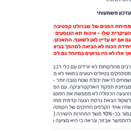
עדכון משמעותי
מתיחת הפנים של שברולט קפטיבה טיפלה בנקודת התורפה
העיקרית שלו – איכות תא הנוסעים – בצורה מוצלחת למדי,
גם אם יש עדיין לאן לשאוף. התאכזבנו לגלות כי החלפת
יחידת הכוח לא הביאה למהפך בביצועים (או בצריכת הדלק),
אך אלו לא היו גרועים במיוחד גם לפני כן, ונותרו מספקים.
רבים מהלקוחות לא יורדים עם כלי רכב מסוג זה לשטח, או
מסתפקים בטיולים רגועים בתוואי לא מאתגר, אך עדיין היינו
שמחים לראות יכולת שטח טובה יותר – הן מבחינת זוויות והן
מבחינת תפקוד האלקטרוניקה. עם המגבלות הנוכחיות, מערכת
ההנעה הכפולה לא מממשת את הפוטנציאל, וכדאי ליבואנית
לשקול הבאת גרסת הנעה קדמית מוזלת. ואם נגענו במחיר, הרי
שזה אחד הקלפים החזקים של הקפטיבה – מחיר גרסת הדיזל
נמוך בכ-10% משל התחרות הישירה (220,000 שקל), מבלי
להתפשר אבזור, ונראה כי היא מציעה תמורה טובה למחיר.