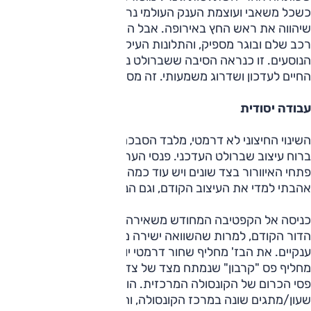
כשכל משאבי ועוצמת הענק העולמי נרתמים למאמץ לתכנן רכב
שיהווה את ראש החץ באירופה. אבל התוצאה עדיין לא היתה
רכב שלם ובוגר מספיק, והתלונות העיקריות נגעו לאיכות תא
הנוסעים. זו כנראה הסיבה ששברולט ניצלה את מתיחת אמצע
החיים לעדכון ושדרוג משמעותי. זה מספיק?
עבודה יסודית
השינוי החיצוני לא דרמטי, מלבד הסבכה שתפחה למימדי ענק
ברוח עיצוב שברולט העדכני. פנסי הערפל שונים ונמוכים יותר,
פתחי האיוורור בצד שונים ויש עוד כמה זוטות. לא שזה רע –
אהבתי למדי את העיצוב הקודם, וגם הנוכחי חביב עלי.
כניסה אל הקפטיבה המחודש משאירה מיד רושם שונה לעומת
הדור הקודם, למרות שהשוואה ישירה מראה שההבדלים לא
ענקיים. את הבז' מחליף שחור דרמטי יותר, את פס העץ הבהיר
מחליף פס "קרבון" שנמתח מצד של צד וחותך, בניגוד לעבר, את
פסי הכרום של הקונסולה המרכזית. הוסיפו לזה יחידת
שעון/מתגים שונה במרכז הקונסולה, והתוצאה, בסיוע מושבים