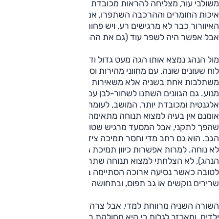
משולבי עור, מצליחה להראות מכובדת ומרשימה יותר מבעבר. גם
איכות החומרים וההרכבה השתפרו, אם כי פחות מהרצוי. פתחי
האיוורור כבר לא מרגישים רע, ויש פחות חלקי פלסטיק דקיקים,
אבל אפשר היה לשפר עוד (גם את ההרכבה).
מול הנהג נמצא אותו הגה מעט גדול ודק מדי, אבל מאחוריו נמצא
לוח שעונים שונה, עם מחווני מהירות וסל"ד קטנים יותר, שכבר לא
משתלבות אחת בשניה אלא משאירות מקום לשעוני דלק וחום
מנוע. גם הגוונים השתנו לשחור-לבן עם נגיעות אדום לכדי יחידה
אלגנטית ומכובדת יותר. המושב, לעומת זאת, מוצלח פחות.
אומנם אין בעיה למצוא תנוחה מתאימה בעזרת הכיוון החשמלי
שהפך לתקני, אבל המסעד מרגיש שטוח מדי, ולא מתאים לקימורי
הגב. הוא גם רחב מדי וחסר תמיכה צידית, והתחושה הראשונית
לא נוחה. למרות אפשרות כיוון תמיכת גב תחתון (רק במושב
הנהג), לא הצלחתי למצוא תנוחה שתרגיש טבעית, ולכן הופתעתי
לטובה כאשר נסיעה ארוכה הסתיימה בלי תופעות לוואי של
שרירים נוקשים או גב תפוס, ובתחושה רעננה למדי.
השורה השניה מרווחת למדי, אבל צרה מדי לשלושה מושבי
ילדים, ומאכזב לגלות כי היא מחולקת רק לשני חלקים (40-60)