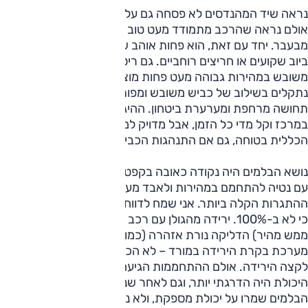
נראה שיד המהנדסים לא פסחה גם על המתלים. השינוי לא גדול,
אולם נראה שהרכב מתמודד מעט טוב יותר עם שיבושים קטנים
מבעבר. יחד עם זאת, הוא פחות אוהב שיבושים חדים כגון מכסי
ביוב שקועים או חריצים רוחביים. גם ריסון המרכב על כביש
משובש במהירות גבוהה מעט פחות מוצק מאשר בעבר, ואם
נתקלים בשילוב של כביש משובש ומפותל, החלק הקדמי משדר
תחושה מרחפת ומערערת ביטחון. ההיגוי אומנם מעט מנותק
במרכז וקל מדי כל הזמן, אבל מדויק למדי בתוך הפניה והתחושה
הכללית בטוחה, גם אם התנהגות הכביש לא מהוקצעת.
נושא הבלמים היה נקודה כאובה בקפטיבה שלפני מתיחת הפנים,
עם נטיה להתחמם במהירות ולאבד מעוצמתם בדרמטיות תחת
ההתגרות הקלה ביותר. אני שמח לדווח כי גם נושא זה שופר, אם
כי לא ב-100%. ירידה מהגולן עם רכב מלא בקצב עירני (אבל לא
ממש מהיר) הדליקה נורת אזהרה (כמו בעבר, אותה נורה של
מערכת בקרת הירידה במורד – לא הכי ברור) עוד לפני שהגענו
לקצה הירידה. אולם ההתחממות הגיעה מאוחר יותר ואובדן
היכולת היה הדרגתי יותר, וגם לאחר שנדלקה הנורה עדיין
הבלמים שמרו על יכולת מספקת, ולא נדרשנו לעמוד בצד