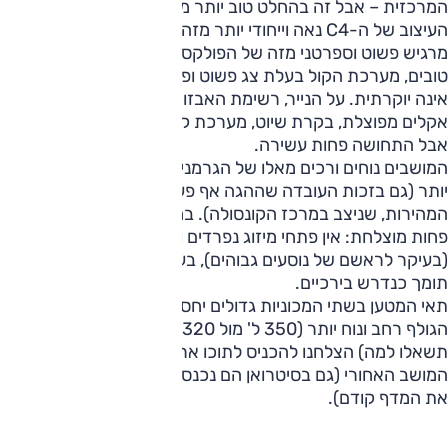
המרכזית – אבל זה בהחלט טוב יותר מאשר לפני המתיחה.
העיצוב של ה-C4 נאה וייחודי יותר מזה של הגולף, אבל התא
מרגיש פשוט וספרטני מזה של הפולקסווגן: חומרי הדיפון פחות
טובים, מערכת הקול בעלת צג פשוט ופחות מרשים, והתחושה
אינה יוקרתית. על הנייר, רשימת האבזור לא פחות נדיבה – בקרת
אקלים מפוצלת, בקרת שיוט, מערכת קול עם שליטה מההגה,
אבל התחושה פחות עשירה.
המושבים נוחים ורכים מאלו של הגרמנייה ותנוחת הנהיגה טובה
יותר (גם בזכות העובדה שההגה אף פעם לא מסתיר את מד
המהירות, שניצב במרכז הקונסולה). במושב האחורי התוצאה
פחות מוצלחת: אין פתחי מיזוג נפרדים והמרווח פחות נדיב
(בעיקר לראשם של נוסעים גבוהים), בעוד המושב הרך והקצר לא
תומך כנדרש בירכיים.
תאי המטען בשתי המכוניות גדולים יחסית ויעילים, אבל זה של
הגולף רחב ונוח יותר (350 ל' מול 320 ל' בסיטרואן), ואפילו (אל
תשאלו למה) הצלחנו להכניס לתוכו ארבעה צמיגים בלי לקפל את
המושב האחורי (גם בסיטרואן הם נכנסו, אבל היינו צריכים להוציא
את המדף קודם).