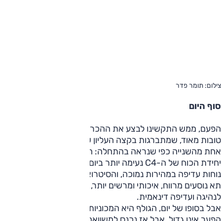
צילום: תומר פדר
סוף היום
הפעם, ממש התקשינו לבצע את ההכרעה. מדובר בשתי מכוניות
טובות מאוד, שמתברגות בקצה העליון של הקבוצה – ואינן רחוקות
אחת מהשנייה כפי שנראה בהתחלה: הגולף מהירה יותר, אבל
יחידת הכוח של ה-C4 נעימה יותר ביום יום; הפולקסווגן מציגה
נוחות עדיפה במהירות נמוכה, והסיטרואן במהירות גבוהה; לגולף
תא נוסעים מרווח, איכותי ומרשים יותר, ואילו ה-C4 מהנה יותר
לנהיגה ועדיפה דינאמית.
אבל בסופו של יום, הגולף היא המכוניות הטובה יותר – גם אם
הפער אינו גדול. אבל אז נכנס למשוואה המחיר, והופך את