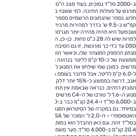
ב-2000 סל"ד נמוכים, בעוד מצב ה"ספורט" משפיע באופן
מורגש על פעילות התיבה. למי ששבוי בקונספט שמנוע 1.4 ל' הוא
חלש, נספר שהנתונים הרשמיים מספרים על תאוצה ל-100
קמ"ש ב-9.5 ש' בדרך למהירות מרבית של 200 קמ"ש –
ושבפועל היא תהיה מהירה יותר מגרסת ה-2.0 ל' FSI היוצאת,
למרות שיש לה 28 כ"ס פחות. כן-כן, ההשפעה של המומנט וה-
DSG עד כדי כך מורגשת. זו גם הסיבה שהמנוע מרגיש חזק יותר
מנתון ההספק המוצהר שלו, וכאשר הוא מגיע יחד עם צריכת דלק
ממוצעת של כ-10 ק"מ לליטר בנהיגה מעורבת – זה בהחלט
מרשים. כמובן שמי שילחץ את המנוע לקצה יצליח להגיע גם
ל-6.0 ק"מ לליטר, אבל מדובר בעומס גבוה באמת. הסיטרואן,
אגב, דרשה בממוצע כ-15% יותר דלק בהשוואה לגולף בתנאי
המבחן הזהים. כנראה שבאמת אין תחליף ל(מעט) סמ"קים...
מנוע ה-1.6 ל' טורבו של ה-C4 מרשים מאוד על הנייר: 140 כ"ס
ב-6,000 סל"ד ו-24.4 קג"מ כבר ב-1,400 סל"ד נמוכים
במיוחד. גם במקרה של הסיטרואן המנוע מחליף את האח
האטמוספרי – ה-2.0 ל' המוכר של PSA שהציע הספק זהה
בסל"ד זהה, וגם כאן ההבדל הוא במומנט (המנוע הקודם הציע
20.4 קג"מ ב-4,000 סל"ד, פער משמעותי מול היחידה