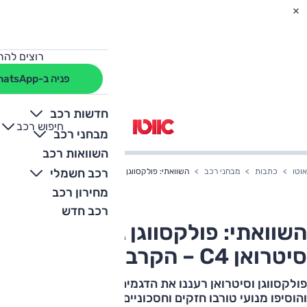
רוצים להת
פניה ב-WhatsApp
חדשות רכב
חיפוש רכב
+
-
מבחני רכב
השוואות רכב
רכב חשמלי
אוטו
כתבות
מבחני רכב
השוואתי: פולקסווגן גולף מול סיטרואן C4 – הקרב על הטורבו
מחירון רכב
רכב חדש
השוואתי: פולקסווגן גולף מול
סיטרואן C4 – הקרב על הטורבו
פולקסווגן וסיטרואן רעננו את הדגמים המשפחתיים שלהם
והוסיפו מנועי טורבו חזקים וחסכוניים. קרב אירופאי עם גישה