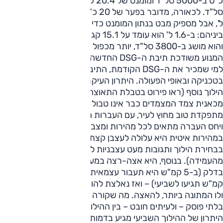
כ"ס ב-5000 סל"ד ומומנט של 20.4 קג"מ בין 1500-4000
סל"ד. לכאורה, מדובר בפער של 20 כ"ס בלבד מול מנוע ה-1.6
ל', אבל מספיק מבט בנתון המומנט כדי להבין את הפער העצום
ביניהם: ב-1.6 ל' הוא עומד על 15.1 קג"מ – כמעט 25% פחות! –
והוא מושג ב-3800 סל"ד, יותר מכפול בהשוואה ל-TSI שלנו. אל
המנוע משודכת תיבת ה-DSG החדשה המצוידת 7 יחסי העברה.
למי שמכיר את ה-DSG הקודמת, התיבה החדשה דומה לה מאוד,
בטכניקה ובאופי הפעולה. היתרון העיקרי מבחינת הלקוח הוא
הילוך נוסף (ראו פירוט בטבלת התאוצה המצורפת), ומבחינה
מכאנית צמד המצמדים כבר אינו טבול בשמן אלא יבש. ה-DSG
מתפקדת טוב מחוץ לעיר, עם העברות הילוכים חלקות ומהירות,
ויחס העברה מתאים לכל מהירות ומצב רוח. אבל בנסיעה
במהירות איטית היא עלולה לעצבן קצת, בגלל חוסר החלטיות
בבחירת הילוך ותגובות מעט עצבניות לדוושה (בעיקר בזינוק
מהעמידה). בנוסף, היא אצה-רצה במעלה ההילוכים כדי לחסוך
בדלק (ב-5 קמ"ש היא תעבור עצמאית להילוך שני, וכבר ב-70
קמ"ש תגיעו לשביעי) – ואז נאלצת להוריד הילוכים בכל דרישה,
ולו המתונה ביותר, להאצה. מה שקורה בפועל אפוא, הוא מעבר
בלתי פוסק – ולעיתים חובט – בין ההילוכים. וזה מעצבן.
היתרון של ההילוך השביעי מגיע בדמות שיוט ב-100 קמ"ש