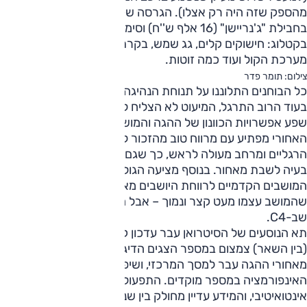
מהספק שזה היה רק אצלו). הגרסה שקיבלנו היתה מאובזרת
בחבילת "ג'נריישן" (16 אלף ש''ח) וסימנה V כמעט על כל אופציה
בקטלוג: חישוקים קלים, גג שמש, בקרת שיוט, שליטה מההגה על
מערכת הקול ועוד כמה זוטות.
צילום: תומר פדר
כל הבוחנים התלוננו על תנוחת הנהיגה ברגעים הראשונים, אבל
בעוד הרוב התרגל, המיעוט לא הצליח למצוא תנוחה נוחה למרות
שפע אפשרויות הכוונון של ההגה והמושבים. מעבר למושב
האחורי מפתיע עם מרווח טוב מהזכור לנו לברכיים ולכפות
הרגליים ומרחב מעולה לראש, כך שגם לגבוהים מאוד לא תהיה
בעיה לשבת מאחור. בנוסף מציעה הגולף צמד פתחי מיזוג בין
המושבים הקדמיים לרווחת היושבים מאחור. לשלילה נציין
שהמושב עצמו מעט קצר ונמוך – אבל הוא עדיין נוח יותר מזה
שב-C4.
תא הנוסעים של הסיטרואן עבר עדכון קל במתיחת הפנים, שכלל
(בין השאר) צמצום במספר הצגים הדיגיטליים. מד הסל"ד ששכן
מאחורי ההגה עבר למסך המרכזי, ושיפר במעט את בעיית פיזור
האינפורמציה במספר מוקדים. התפעול עדיין לא לגמרי
אינטואיטיבי, והמידע עדיין מחולק בין שני הצגים בקונסולה