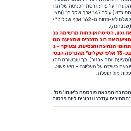
הקערה על פיה: גרסת הכניסה של הגולף (עם מנוע ה-1.4 ל'
המוגדש) עולה 147 אלף שקלים* (ומציעה אבזור בסיסי) ותידרשו
לשלם לא-פחות מ-162 אלף שקלים* לגרסה המאובזרת
(שנבחנה).
אז נכון, הסיטרואן פחות מרשימה במבט ראשון, אבל היא
מציעה את רוב הדברים שמציעה הגולף, עדיפה ממנה ברוב
תחומי הנהיגה והנסיעה, ובעיקר – נמכרת במחיר הנמוך
בכ-13 אלפי שקלים* מהגרסה הבסיסית של הגולף
(ומציעה יותר אבזור). כך שבשורה התחתונה, דווקא הסיטרואן
יוצאת כשידה על העליונה – היא פשוט מציעה יחס טוב יותר של
עלות מול תועלת.
הכתבה המלאה פורסמה ב'אוטו' מס' 276
*המחירים עודכנו ונכונים ליום פרסום הכתבה באתר