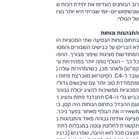
רוב הבוחנים העדיפו את יחידת הכוח של ה-C4 – בעיקר משום
שבשימוש יום-יומי שגרתי היא יותר נעימה וזריזה מיחידת הכוח
של הגולף.
התנהגות ונוחות
בתחום נוחות הנסיעה שתי המכוניות הפתיעו: קודמותיהן בתפקיד
לא הבריקו על כבישינו השבורים והמטולאים, אבל הגרסאות
המחודשות מציגות שיפור מבורך. ההפרשים ביניהן אינם גדולים
כל כך – הגולף נוחה יותר במהירויות עירוניות נמוכות (עד 30
קמ"ש) ולאחר מכן, כשהמהירות עולה (50-60 קמ"ש), היתרון
עובר ל-C4. הסיטרואן מווברצת פחות מהגולף על שברים
ומתמודדת טוב יותר עם שיבושים גדולים. מחוץ לעיר שתי
המכוניות ממשיכות להציג יכולת גבוהה ודומה, אך בעומס על
כביש גלי ה-C4 תתנדנד פחות ותציג ריסון מרכב עדיף.
ועם ההבדל בתחום הנוחות היה קטן, בצד הדינאמי הסיטרואן כבר
משאירה את הגולף מאחור בפער ניכר. הגולף מהירה למדי,
מציעה אחיזה גבוהה מאוד והתנהגות בטוחה – אבל היא חסרת
תקשורת לחלוטין ונוטה במגבלות לתת-היגוי מהסוג הנמרח.
מעצבן מכל הוא ההגה, שמרגיש (כרגיל) אלסטי-פלסטי ודורש