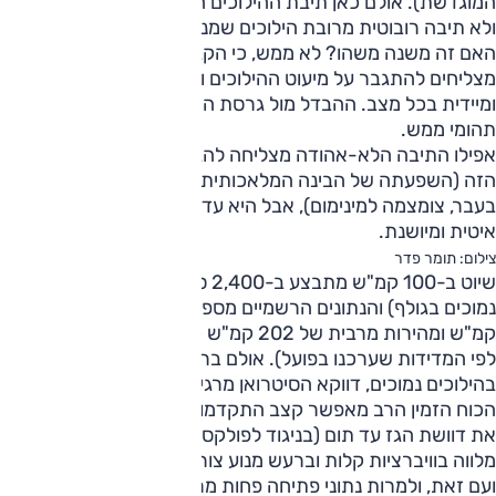
המוגדשת). אולם כאן תיבת ההילוכים היא ה-AL4 האוטומטית,
ולא תיבה רובוטית מרובת הילוכים שמנצלת את המנוע עד תום.
האם זה משנה משהו? לא ממש, כי הקג"מים של הסיטרואן
מצליחים להתגבר על מיעוט ההילוכים ולספק תאוצה בשרנית
ומיידית בכל מצב. ההבדל מול גרסת ה-2.0 ל' האטמוספרית
תהומי ממש.
אפילו התיבה הלא-אהודה מצליחה להגיב טוב יותר עם המנוע
הזה (השפעתה של הבינה המלאכותית, שכל כך הפריעה לנו
בעבר, צומצמה למינימום), אבל היא עדיין לא מעודנת ומרגישה
איטית ומיושנת.
צילום: תומר פדר
שיוט ב-100 קמ"ש מתבצע ב-2,400 סל"ד ממוצעים (מול ,000
נמוכים בגולף) והנתונים הרשמיים מספרים על 9.7 ש' ל-100
קמ"ש ומהירות מרבית של 202 קמ"ש – איטי במעט מהגולף (גם
לפי המדידות שערכנו בפועל). אולם ברוב מצבי הנהיגה, במיוחד
בהילוכים נמוכים, דווקא הסיטרואן מרגישה חזקה ומהירה יותר.
הכוח הזמין הרב מאפשר קצב התקדמות נאה גם כשלא סוחטים
את דוושת הגז עד תום (בניגוד לפולקסווגן), ורק חבל שהתאוצה
מלווה בוויברציות קלות וברעש מנוע צורמני ומהדהד.
ועם זאת, ולמרות נתוני פתיחה פחות מרשימים (4 הילוכים וכו'),