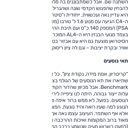
השתנה שם. אבל כשמתבוננים בה מלפנים ומתרכזים היטב, ניתן
להבחין שהפגוש הקדמי שונה ושהגריל גדול יותר. ולמרות זאת,
היא עדיין נאה ועכשווית, ייחודית ו"סיטרואנית".
ה-C4 הגיעה עם מנוע 1.6 ל' טורבו (משיתוף הפעולה בין ב.מ.וו ל-
PSA) המספק 140 כ"ס ועם תיבת ההילוכים האוטומטית המוצעת
בצמד מנועי הבנזין היא ה-AL4 המוכרת על ארבעת הילוכיה.
הסיטרואן מוצעת גם היא עם אבזור בטיחותי מלא הכולל 6 כריות
אוויר ובקרת יציבות – וגם לה ציון ריסוק של 5 כוכבים.
תאי נוסעים
"קריטריון, אמת מידה, נקודת ציון". כל אלו הם תרגומים למילה
שתיארו את תא הנוסעים של הגולף בצורה הטובה ביותר –
Benchmark. אבל מכיוון שהדור הקודם הוחלף טרם זמנו בשל
עלות ייצור גבוהה, היתה לנו ציפייה לירידה קלה באיכות תא
הנוסעים. בפועל, לא ממש ברור איפה פולקסווגן חסכה, כי בכל
הנוגע למה שעין רואה והיד נוגעת, המצב לא רק שלא התדרדר
אלא אף השתפר. העיצוב עצמו נאה אך שבלוני, החומרים טובים
מאוד ברוב המקומות ואיכות ההרכבה והגימור גבוהה ביותר
(למעט רשרוש מעיק שנשמע ברכב המבחן – אבל ניתן לו ליהנות