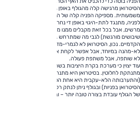
הפניה בוטה כדי להכניס את האף הסרבן לפניות.
הסיטרואן מרגישה קלה מהגולף באופן ניכר וה-Turn in שלה טוב
משמעותית. מספיקה הפניה קלה של ההגה, והפרונט נשאב
לפניה, מתנגד לתת-היגוי באופן די נחרץ. גם כאן ההגה לא
מרשים, אבל בכל זאת מקבלים ממנו משהו (פרט ללוחמת
שיבושים מורגשת) לגבי מה שמתרחש בין האספלט לגלגלים
הקדמיים. נכון, הסיטרואן לא לגמרי-מדויקת בין העיקולים, ובוודאי
לא-מהנה במיוחד, אבל אפשר לקחת אותה רחוק יותר מהגולף.
לא שותפה, אבל משתפת פעולה.
עוד יצוין כי מערכת בקרת היציבות בשתי המכוניות אינה
מתנתקת לחלוטין. בסיטרואן היא מתנתקת רק עד 50 קמ"ש
(והתערבותה הלא-עקבית היא אחת הסיבות לחוסר הדיוק של
הסיטרואן בפניות) ובגולף ניתן לנתק רק את בקרת המשיכה. זו
של הגולף עובדת בצורה טובה יותר – ובעיקר שקטה יותר.