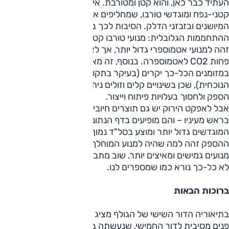
העתיד כבר כאן, והוא קטן ומטורבת. אירופה עוברת למנועי בנזין
קטני-נפח ומוגדשי טורבו, שמחליפים את אחיהם האטמוספריים
המיושנים ובזבזני הדלק. הסיבות לכך ברורות, והואצו בשל
ההתחממות הגלובלית: מנועי טורבו קטנים יכולים לייצר הספק
זהה למנועי אטמוספרי גדול יותר, אך לצרוך פחות דלק ולפלוט
פחות CO2 לאטמוספרה. בנוסף, זה מאפשר ליצרנים לחסוך
במזומנים הכל-כך יקרים (בעיקר בתקופת המשבר הכלכלי
הנוכחית), שכן בשינויים קלים וזולים ניתן ליצור מספר גרסאות
הספק ולחסוך בעלויות פיתוח וייצור.
אבל לאפקט הירוק יש גם תוצרים חיוביים גם למי שהסביבה אינה
בראש מעיניו – והם מופיעים בדף הנתונים. המומנט של המנועים
המוגדשים גדול יותר ומוצע בסל"ד נמוך יותר. כך שגם כאשר
ההספק זהה למה שהיה למנוע המוחלף, בפועל אנחנו מקבלים
מנועים גמישים ומאיצים יותר. שוב מתברר שהעתיד הירוק הזה
לא כל-כך נורא כמו שמספרים לנו.
ברוכות הבאות
בתיאוריה הדור השישי של הגולף מציג לנו לא-יותר ממתיחת
פנים מסיבית לדור החמישי, שנעשתה בעיקר מטעמי חסכון