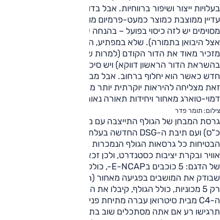
בעלויות ייצור ושיפור ברווחיות. אבל בדומה לדורות הקודמים, היא
עדיין ממוצבת כמוצר כמעט-פרמיום מורם מעם (בתחומים
מסוימים יש לזה כיסוי בפועל – בהנחה שיש כיסוי לצ'ק שתשאירו
אצל היבואן בתמורה). שלא במפתיע, העיצוב של הדור החדש
מזכיר מאוד את הדור הקודם (למרות שהגריל זכה לעיצוב רטרו,
בהשראת הדור הראשון דווקא) ויש סיכוי שלא תשימו לב שהוא
חדש כאשר הוא יחלוף ברחוב. אבל מבט מעמיק יגלה שהיא בכל
זאת מצליחה להיראות יוקרתית יותר מקודמתה, אולי בזכות עיצוב
דמוי-טוארג מאחור ויחידות תאורה נאות יותר מלפנים.
צילום: תומר פדר
גרסת המבחן של הגולף התייצבה עם מנוע 1.4 ל' טורבו (122
כ"ס) ועם תיבת ה-DSG החדשה בעלת 7 יחסי העברה. בצד
הבטיחות כל גרסאות הגולף הנמכרות בארץ כוללות 7 כריות
אוויר ובקרת יציבות כסטנדרט, ולכן זכאות גם לציון הריסוק המלא
של הדגם: 5 כוכבים בE-NCAP-, כולל הצטיינות במבחן החדש
שבודק את המושבים בפגיעה מאחור (whiplash) – מבחן שבו
רק 5 מכוניות, כולל הגולף, קיבלו את הציון המרבי.
ה-C4 מבית סיטרואן עברה מתיחת פנים מינורית יותר, אבל אל
תרגישו רע אם אתה מסתכלים שוב בתמונות ותוהים מה לעזאזל