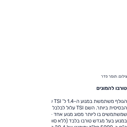
צילום: תומר פדר
טורבו להמונים
הגולף משתמשת במנוע ה-1.4 ל' TSI של הקונצרן, בגרסתו
הבסיסית ביותר. השם TSI עלול לבלבל את הלקוח מכיוון
שמשתמשים בו ליותר מסוג מנוע אחד – ובמקרה שלנו מדובר
במנוע בעל מגדש טורבו בלבד (ללא סופרצ'ארג'ר) המספק 122