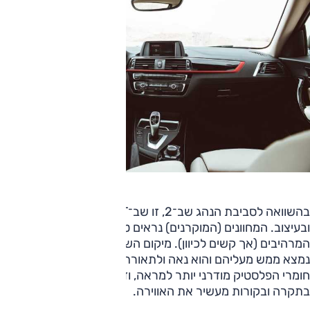
בהשוואה לסביבת הנהג שב־2, זו שב־TT מתעלה בתכנון
ובעיצוב. המחוונים (המוקרנים) נראים טוב, וכך גם פתחי האוורור
המרהיבים (אך קשים לכיוון). מיקום השליטה בבקרת האקלים
נמצא ממש מעליהם והוא נאה ולתאורת המפות נורת לד. מרקם
חומרי הפלסטיק מודרני יותר למראה, ודיפון האלקנטרה הכהה
בתקרה ובקורות מעשיר את האווירה.