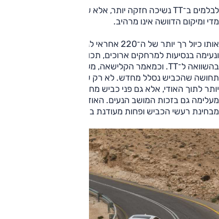
לבלמים ב־TT נשיכה חזקה יותר, אלא שהתחושה מעט עצבנית
מדי ומיקום הדוושה אינו מרהיב.
אותו כיול רך יותר של ה־220 אחראי לנוחות עדיפה, והיא נוחה
ונעימה בנסיעות למרחקים ארוכים, תכונה הבולטת במיוחד
בהשוואה ל־TT. וכמאמר הקלישאה, מעבר מהאודי לב.מ.וו יצר
תחושה שהכביש נסלל מחדש. לא רק ששיבושים גדולים חודרים
יותר לתוך האודי, אלא גם פני כביש מחוספסים, דבר שהב.מ.וו
מעלימה גם בזכות המושב הנעים. האודי הרבה יותר רועשת
מבחינת רעשי הכביש ופחות מעודנת באופן כללי.