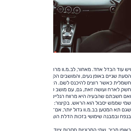
ויש עוד הבדל אחד. מאחור, לב.מ.וו מרחב סביר ומושב המאפשר
הסעת שניים באופן נעים, והמושבים הקדמיים נעים קדימה
חשמלית כאשר רוצים להיכנס לשם. האודי מכריזה שאין לה
חשק לארח ועושה זאת, גם, עם מושב קדמי שאינו ניתן להזחה.
ואם חשבתם שהבעיה היא מרווח רגליים זעיר, נסו להיכנס ותגלו
שמי שממש יסבול הוא הראש. בקיצור: מכונית לשניים. כמובן
שגם תא המטען בב.מ.וו גדול יותר, אם־כי זה שבאודי הפתיע
בנפח ובמבנה שימושי בזכות הדלת השלישית.
באופן מביך, שתי המכוניות חסרות ציוד בטיחותי מתקדם מהסוג