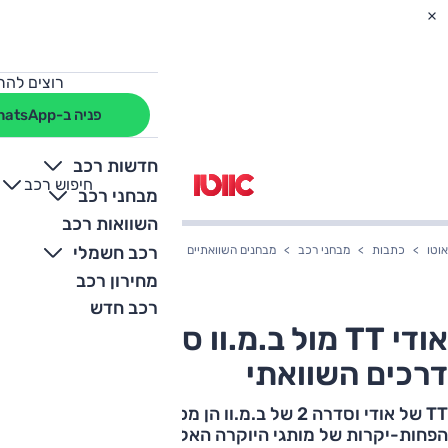
רוצים להת
פניה ב-WhatsApp
חדשות רכב
חיפוש רכב
+
-
מבחני רכב
השוואות רכב
רכב חשמלי
אוטו
כתבות
מבחני רכב
מבחנים השוואתיים
אודי TT מול ב.מ.וו סדרה 2 - מבחן דרכים השוואתי
מחירון רכב
רכב חדש
אודי TT מול ב.מ.וו סדרה 2 - מבחן
דרכים השוואתי
TT של אודי וסדרה 2 של ב.מ.וו הן מכוניות הקופה
הפחות-יקרות של מותגי היוקרה האלה. המפגש ביניהן היה