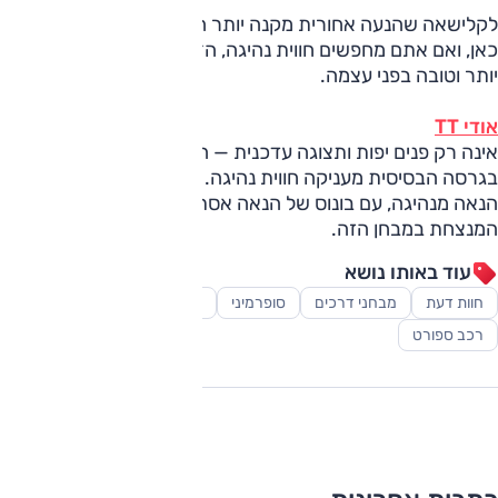
לקלישאה שהנעה אחורית מקנה יותר הנאה, לא היה ממש כיסוי
כאן, ואם אתם מחפשים חווית נהיגה, ה־TT עושה עבודה טובה
יותר וטובה בפני עצמה.
אודי TT
אינה רק פנים יפות ותצוגה עדכנית — היא יודעת לבצע, ואפילו
בגרסה הבסיסית מעניקה חווית נהיגה. וכך, אם המטרה היא
הנאה מנהיגה, עם בונוס של הנאה אסתטית, ה־TT היא זו
המנצחת במבחן הזה.
עוד באותו נושא
חוות דעת
מבחני דרכים
סופרמיני
סקירות
רכב יוקרה
רכב ספורט