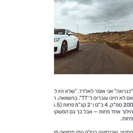
"כנראה" אני אומר לאלדד, "שלא היו לנו תלונות לביצועי הב.מ.וו
אם לא היינו עוברים ל־TT". בהשוואה, ה־TT בסימן פחות; למנוע
200 סמ"ק, 4 כ"ס ו־2 קג"מ פחות (25.5 קג"מ), לתיבה (7 היל')
הילוך אחד פחות — אבל כך גם המשקל (1305 ק"ג): 175 ק"ג
פחות.
המנוע, שבנסיעה רגילה נותן תחושה פחות מיוחדת וחגיגית, הופך