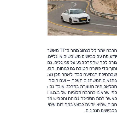
הרבה יותר קל לנהוג מהר ב־TT מאשר בב.מ.וו שלא מסתדרת מי
יודע מה עם כבישים משובשים או גליים. כיול המתלים הרך יותר
גורם לכך שהמרכב נע על פני גלים, גם אם באופן שאינו מוגזם
ותוך כדי פשרה הטובה גם לנוחות. הבעיה הגדולה היא ההגה,
שבתחילת הנסיעה כבד ולאחר מכן נעשה קל ומאבד את הדיוק
בתנאים המשתנים האלה — ועם חוסר הדיוק והתחושה
המלאכותית הנוצרת במרכז, אובד גם ביטחונו של הנהג. ה־220,
כמו שראינו בהרבה מכוניות של ב.מ.וו בשנים האחרונות, טובה
כאשר רמת הסלילה גבוהה והכביש מתפתל באופן סביר. פסיעות
הכוח שהיא יודעת לבצע במהירות איטית נדירות בהרבה
בכבישים הנכונים.