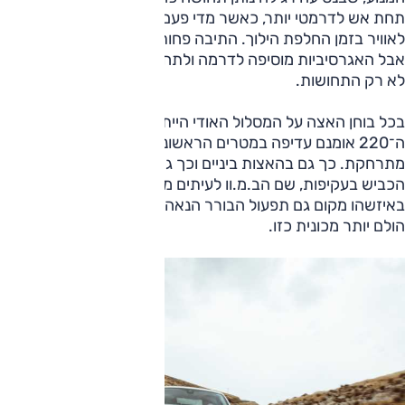
תחת אש לדרמטי יותר, כאשר מדי פעם משחרר איזה "בק־פייר"
לאוויר בזמן החלפת הילוך. התיבה פחות חלקה ולעיתים חובטת,
אבל האגרסיביות מוסיפה לדרמה ולתחושת המהירות. אבל אלה
לא רק התחושות.
בכל בוחן האצה על המסלול האודי הייתה מהירה משמעותית.
ה־220 אומנם עדיפה במטרים הראשונים, אבל אחרי כן ה־TT
מתרחקת. כך גם בהאצות ביניים וכך גם בתחושה שקיבלנו על
הכביש בעקיפות, שם הב.מ.וו לעיתים מתמהמהת בגלל התיבה.
באיזשהו מקום גם תפעול הבורר הנאה אך הפשוט יותר באודי
הולם יותר מכונית כזו.