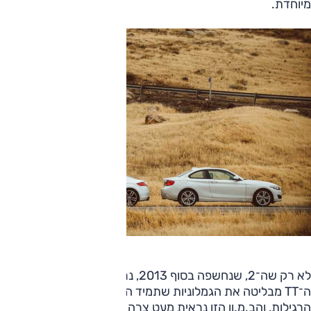
מיוחדת.
לא רק שה־2, שנחשפה בסוף 2013, נראית הרבה יותר שגרתית,
ה־TT מבליטה את הגמלוניות שתמיד הייתה לה בגרסאות
הרגילות, והב.מ.וו הזו נראית מעט צרה וגבוהה, דבר הבולט גם