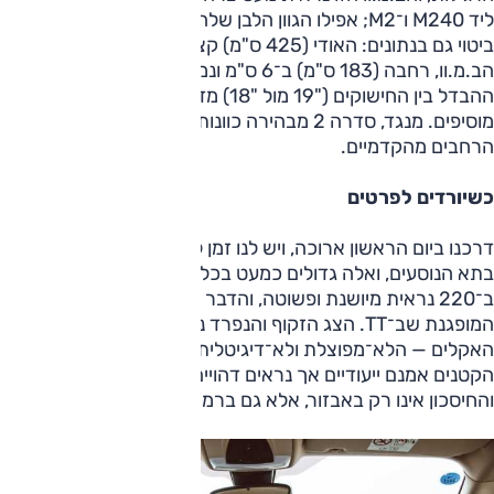
ליד M240 ו־M2; אפילו הגוון הלבן שלה פחות בוהק. ויש לכך
ביטוי גם בנתונים: האודי (425 ס"מ) קצרה ב־25 ס"מ מאשר
הב.מ.וו, רחבה (183 ס"מ) ב־6 ס"מ ונמוכה (138 ס"מ) ב־4 ס"מ.
ההבדל בין החישוקים ("19 מול "18) מדגיש, הפנסים מסביב
מוסיפים. מנגד, סדרה 2 מבהירה כוונות עם צמיגים אחוריים
הרחבים מהקדמיים.
כשיורדים לפרטים
דרכנו ביום הראשון ארוכה, ויש לנו זמן להתעכב על ההבדלים
בתא הנוסעים, ואלה גדולים כמעט בכל היבט. סביבת הנהג
ב־220 נראית מיושנת ופשוטה, והדבר הודגש ליד המודרניות
המופגנת שב־TT. הצג הזקוף והנפרד נראה מעט קטן, בקרת
האקלים — הלא־מפוצלת ולא־דיגיטלית — פשוטה, המחוונים
הקטנים אמנם ייעודיים אך נראים דהויים, ואפילו אין תאורת מפות.
והחיסכון אינו רק באבזור, אלא גם ברמת ההגשה.