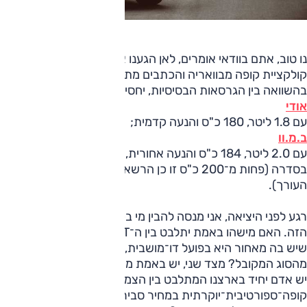
נו טוב, אתם בוודאי אומרים, לאן הגענו אם בחניה נמצאת
קולקציית קופה מבוואריה והכתבים מתבכיינים? אז זהו, שמדובר
בהשוואה בין הגרסאות הבסיסיות, יחסית, בהיצע של הצמד:
אודי
עם 1.8 ליטר, 180 כ"ס והנעה קדמית;
ב.מ.וו
עם 2.0 ליטר, 184 כ"ס והנעה אחורית, עד לא מזמן הבסיסית
בסדרה (פחות מ־200 כ"ס זו כן הרשאה ליבבה מתמשכת?
העורך).
רגע לפני היציאה, אני מנסה להבין מי בכלל הגה את רעיון המבחן
הזה. האם מישהו באמת יתלבט בין ה־TT, שלמרות דמוי־המושב
שיש בה מאחור היא בפועל דו־מושבית, לבין ה־220 שהיא קופה
מהסוג המקובל? מצד שני, יש באמת משימות קשות יותר, וגם אם
יש אדם יחיד בארצנו המתלבט בין הצמד הזה, מי שרוצה לרכוש
קופה־ספורטיבית־יוקרתית במחיר סביר יחסית, מי אם לא אנחנו