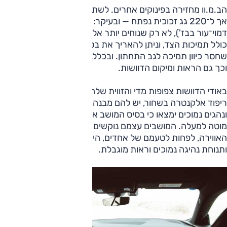
הב.מ.וו מחזירה בפינוקים אחרים. לשתי המכוניות מפתח חכם,
אך ל־220 גג זכוכית נפתח — ובעיקר: המושבים הקדמיים (ריפוד
דמוי־עור בבז'), לא רק שנוחים יותר אלא בעלי כוונון חשמלי מלא,
כולל תמיכות הצד, וניתן להאריך את בסיס המושב; חבל רק
שחסר כיוון תמיכה לגב התחתון. ובכלל, תנוחת הנהיגה עדיפה
וכך גם הראות ומיקום הדוושות.
באודי הדוושות צפופות מדי והזווית שלהן יכולה לעייף. למושבים
ריפוד אלקנטרה בשחור, יש להם מבנה ספורטיבי, אך הכיוון ידני,
ונהגים נמוכים ימצאו כי בסיס המושב ארוך מדי וחלקו הקדמי
מוטה למעלה. המושבים עצמם נוקשים מדי, וגם זה עלול לעייף.
האווירה, לפחות לטעמם של אחדים, היא "נכונה": קו שמשות
ותנוחת נהיגה נמוכים וראות מוגבלת.