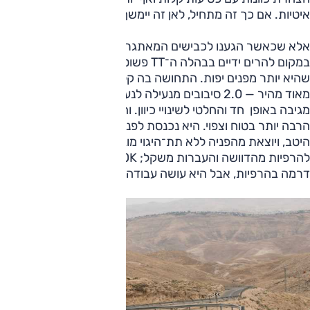
איטיות. אם כך זה מתחיל, לאן זה יימשך ואיך זה יסתיים?
אלא שכאשר הגענו לכבישים המאתגרים יותר מבחינת נהיגה,
במקום להרים ידיים בבהלה ה־TT פשוט פתחה מבערים והראתה
שהיא יותר מפנים יפות. התחושה בה קלילה בהרבה ויחד עם היגוי
מאוד מהיר — 2.0 סיבובים מנעילה לנעילה לעומת 2.7 — היא
מגיבה באופן חד והחלטי לשינויי כיוון. והיא גם עושה זאת באופן
הרבה יותר בטוח וצפוי. היא נכנסת לפניות באופן חד, אוחזת
היטב, ויוצאת מהפניה ללא תת־היגוי מוגזם ועם תגובות נכונות
להרפיות מהדוושה והעברות משקל; OK, היינו שמחים לקצת יותר
דרמה בהרפיות, אבל היא עושה עבודה.