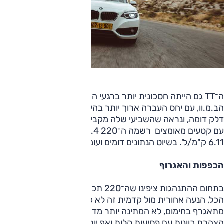
ה־TT גם הייתה חסכונית יותר ברגעי המחץ, למרות שבשיוט,
הב.מ.וו, עם יחס העברה ארוך יותר בהילוך שמיני, הציגה צריכת
דלק דומה, ונראה שהשביעי שלה מקביל לזה שב־TT. ביום מגוון
עם קטעים מאומצים רשמה ה־220 10.4 ק"מ/ל' ואילו ה־TT
6.11 ק"מ/ל'. בשיוט הנתונים דומים ועומדים על 15.1 ק"מ/ל'.
הכפפות והאגרוף
בתחום ההתנהגות ציפינו שה־220 תכה ב־TT ללא רחם; אחרי
הכל, הנעה אחורית מול קדמית זה לא כוחות. ואכן, ה־220, כמו
מתאגרף בחימום, לא המתינה יותר מדי ושלפה כבר בעיר
הצהרת כוונות עם פסיעות קלות ואף יותר בצמתים ובמהלך פניות