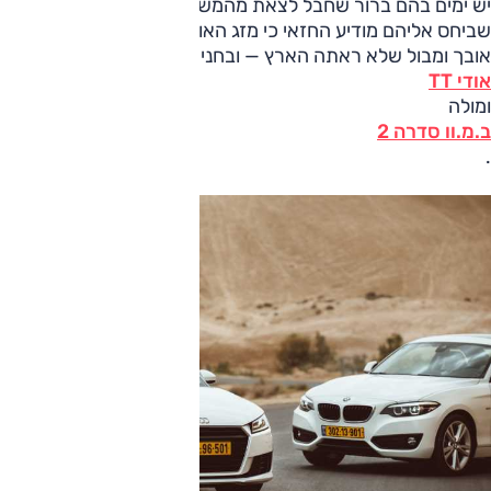
יש ימים בהם ברור שחבל לצאת מהמשרד. למשל, אותם ימים
שביחס אליהם מודיע החזאי כי מזג האוויר הפכפך, וישלב גל חום,
אובך ומבול שלא ראתה הארץ — ובחניה, לא תיבת נוח אלא
אודי TT
ומולה
ב.מ.וו סדרה 2
.