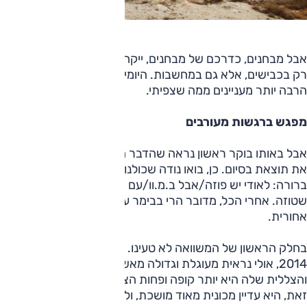
אבל מבחנים, כדרכם של מבחנים, ייקחו אותנו למרחק רב — לא
רק בכבישים, אלא גם במחשבות. היומיים הבאים, כך גיליתי, יהיו
הרבה יותר מעניינים ממה שצפיתי.
מפגש ברגשות מעורבים
אבל באותו בוקר ראשון נראה שהדבר המתסכל הוא בכך שידענו
את תוצאת בסיום. כן, בואו נודה שכולנו הגענו למבחן עם דעה
ברורה: לאודי יש פוזה/אבל ב.מ.וו/עם הנעה אחורית תכניס לה
שטוזה. אחרי הכל, מדובר הרי בבימר עם שתי דלתות ועם הנעה
אחורית.
בחלק הראשון של המשוואה לא טעינו. ה־TT הנוכחית, ילידת
2014, אולי נראית מעוגלת וגדולה מאשר בדור הראשון שלה,
והצללית שלה היא יותר קופה ופחות הצהרה עיצובית — ובכל
זאת, היא עדיין מכונית מאוד מושכת, וליד הב.מ.וו היא הרבה יותר