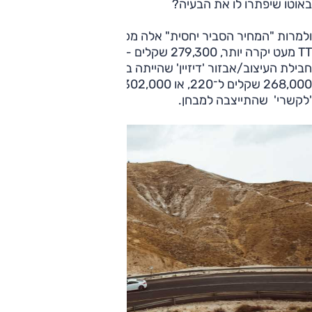
באוטו שיפתרו לו את הבעיה?
ולמרות "המחיר הסביר יחסית" אלה מכוניות לא ממש זולות, ואודי
TT מעט יקרה יותר, 279,300 שקלים — 291,000 שקלים עם
חבילת העיצוב/אבזור 'דיזיין' שהייתה ברכב אותו בחנו, מול
268,000 שקלים ל־220, או 302,000 שקלים לרמת האבזור
'לקשרי' שהתייצבה למבחן.