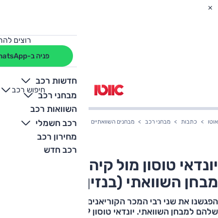
רוצים להת
פניה ב-WhatsApp
חדשות רכב
חיפוש רכב
+
-
מבחני רכב
השוואות רכב
רכב חשמלי
אוטו
כתבות
מבחני רכב
מבחנים השוואתיים
יונדאי טוסון מול קיה ספורטאז' – מב
מחירון רכב
רכב חדש
יונדאי טוסון מול קיה ספורטאז' –
מבחן השוואתי (בנזין מול דיזל)
הפגשנו את שני רבי המכר הקוריאנים במהדורה העדכנית
שלהם למבחן השוואתי. יונדאי טוסון 2019 מול קיה ספורטאז'