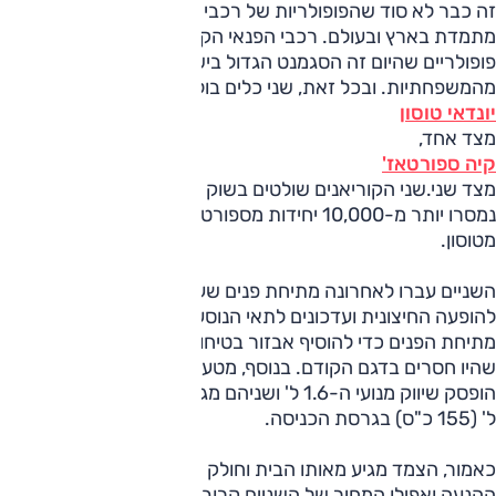
זה כבר לא סוד שהפופולריות של רכבי הפנאי נמצאת בעלייה
מתמדת בארץ ובעולם. רכבי הפנאי הקומפקטיים הפכו כה
פופולריים שהיום זה הסגמנט הגדול בישראל, כן, אפילו יותר
מהמשפחתיות. ובכל זאת, שני כלים בולטים מעל כולם –
יונדאי טוסון
מצד אחד,
קיה ספורטאז'
מצד שני.שני הקוריאנים שולטים בשוק ביד רמה – בשנת 2018
נמסרו יותר מ-10,000 יחידות מספורטאז' וכ-8,400 יחידות
מטוסון.
השניים עברו לאחרונה מתיחת פנים שעיקרה שינויים קלים
להופעה החיצונית ועדכונים לתאי הנוסעים. ביונדאי ניצלו את
מתיחת הפנים כדי להוסיף אבזור בטיחות ופתחי מיזוג מאחור
שהיו חסרים בדגם הקודם. בנוסף, מטעמי תקינה וזיהום אוויר
הופסק שיווק מנועי ה-1.6 ל' ושניהם מגיעים כעת עם מנוע ה-2.0
ל' (155 כ"ס) בגרסת הכניסה.
כאמור, הצמד מגיע מאותו הבית וחולק את הפלטפורמה ויחידות
ההנעה ואפילו המחיר של השניים קרוב. הם כמובן שונים בהופעה,