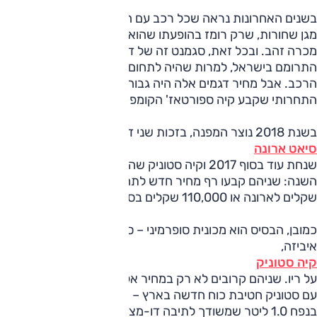
בשנים האחרונות נראה שכל רכב עם הגבהה קלה או חצאיות
מגן שחורות, שרק רומז בהופעתו שהוא רכב פנאי, צפוי להפוך
מכרה זהב. ובכל זאת, סגמנט זה של דגמי פנאי קטנים לא
התרומם בישראל, למרות שהיה לתחום הלוהט התורן בעולם
הרכב. אבל מחיר דגמים אלה היה גבוה יחסית, וקרוב מדי לרף
התחרותי שקבע קיה ספורטאז' הקומפקטי הגדול מהם.
בשנת 2018 נוצר המפנה, בזכות שני דגמים:
סיאט ארונה
שנחת עוד בסוף 2017 וקיה סטוניק שהושק ברבע הראשון של
השנה: שניהם קבעו רף מחיר חדש לתחום: החל ב-112,000
שקלים לארונה או 110,000 שקלים בסטוניק.
כמובן, הבסיס הוא מכונית סופרמיני – סיאט ארונה מבוסס על
איביזה,
קיה סטוניק
על ריו. שניהם קרובים לא רק במחיר אלא גם במפרט; קיה חנכה
עם סטוניק חטיבת כוח חדשה בארץ – מנוע 3 צילינדרים מוגדש
בנפח 1.0 ליטר שמשודך לתיבה דו-מצמדית עם 7 הילוכים, ממש