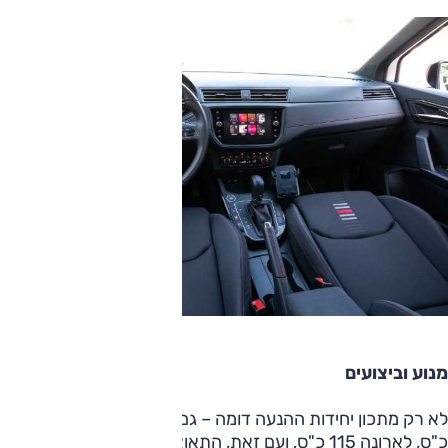
מנוע וביצועים
לא רק מתכון יחידות ההנעה דומה – גם הנתונים; לסטוניק 120
כ"ס, לארונה 115 כ"ס, ועם זאת, התאוצה ל-100 קמ"ש לפי