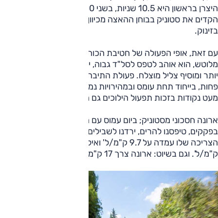
היצרן בראשון היא 10.5 שניות, בשני 10 שניות. ואכן, ארונה
הקדים את סטוניק בבוחן ההאצה מכיוון שהאחרון השתהה מעט
בזינוק.
עם זאת, אופי הפעולה של חטיבת הכוח של סטוניק קצת יותר
מלוטש, הוא אוהב לטפס לסל"ד גבוה, יוצר תחושה שהוא נמרץ
יותר ומוסיף צליל מוצלח. פעולת התיבה בארונה מעט חלקה
פחות, בייחוד תחת עומס ובמהירויות נמוכות, והיא מחזירה לעצמה
מעט נקודות בזכות תפעול הילוכים גם מההגה.
ארונה חסכוני מסטוניק; ביום עמוס עם הרבה עומס, בו עמדנו
בפקקים, טיפסנו להרים, ירדנו לשבילים ולא ניתקנו מזגן לרגע
הצריכה שלו עמדה על 9.7 ק"מ/ל' ואילו של סטוניק הייתה 8.9
ק"מ/ל'. וגם בשיוט: ארונה צרך 17 ק"מ/ל' וסטוניק 14.7 ק"מ/ל'.