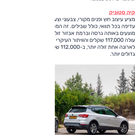
קיה סטוניק
מציע עיצוב חוץ ופנים מקורי, צבעוני וצעיר, ונוחות הנסיעה שלו
עדיפה בכל תוואי, כולל שבילים. זה המקום לציין ששני דגמים אלה
מוצעים באותה גרסה וברמת אבזור זולה יותר; זו של סטוניק
עולה 117,000 שקלים והוויתור העיקרי הוא על מפתח חכם, ואילו
לארונה אחת זולה יותר, ב-112,000 שקלים, אבל הבדלי האבזור
גדולים יותר.