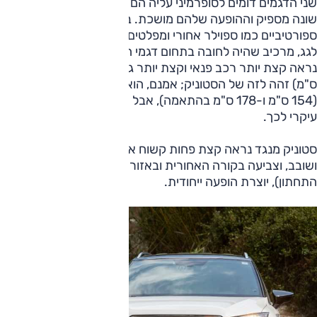
שני הדגמים דומים לסופרמיני עליה הם מבוססים, אבל עיצובם
שונה מספיק וההופעה שלהם מושכת. בשניהם קישוטים
ספורטיביים כמו ספוילר אחורי ומפלטים בולטים, ולשניהם גון שונה
לגג, מרכיב שהיה לחובה בתחום דגמי הפנאי הקטנים. ארונה
נראה קצת יותר רכב פנאי וקצת יותר גדול, למרות שאורכו (414
ס"מ) זהה לזה של הסטוניק; אמנם, הוא גבוה ורחב ב-2 ס"מ,
(154 ס"מ ו-178 ס"מ בהתאמה), אבל העיצוב המזוות הוא אחראי
עיקרי לכך.
סטוניק מנגד נראה קצת פחות קשוח אבל יותר ספורטיבי, אופנתי
ושובב, וצביעה בקורה האחורית ובאזור הגג (בצבע המרכב
התחתון), יוצרת הופעה ייחודית.