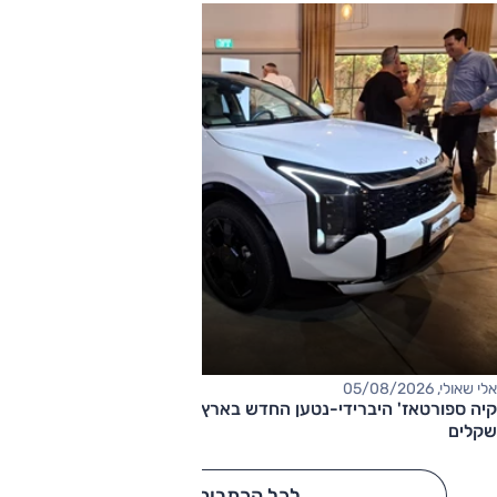
אלי שאולי, 05/08/2026
קיה ספורטאז' היברידי-נטען החדש בארץ – המחיר החל מ-220,000
שקלים
לכל הכתבות