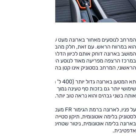
המרחב לנוסעים מאחור בארונה מעט עדיף, והפער המשמעותי
הוא במרווח הראש. עם זאת, חלק מהבוחנים הרגישו שמבנה
המושב בארונה דוחק אותם לכיוון הדלת, ובכל מקרה הבליטה
במרכז הרצפה מפריעה מאוד לנוסע השלישי. למרות הרושם
הראשוני, המרחב בסטוניק אינו קטן בהרבה.
תא המטען בארונה גדול יותר (400 ל' מול 332 ל' ), המבנה שלו
שימושי יותר גם בזכות סף טעינה נמוך יותר ורצפה שניתן לקבוע
אותה בשני גבהים והוא נראה טוב יותר.
על פניו, לארונה ברמת הגימור FR מעט יותר אבזור בטיחותי:
לסטוניק בלימה אוטונומית, תיקון סטייה מנתיב ועמעום אוטומטי;
בארונה בלימה אוטונומית, ניטור שטחים מתים ובקרת שיוט
אדפטיבית.