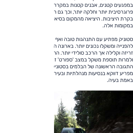
במפגעים קטנים, אבנים קטנות במקרה זה. היציאה שלו מהמקום
פרוגרסיבית יותר וחלקה יותר, וכך גם הטיפול הזורם יותר של
בקרת היציבות. היציאה מהמקום בסיאט קצת עצבנית מדי
במקומות אלה.
סטוניק מפתיע עם התנהגות טובה ואף מהנה, ותגובות ההגה
להפנייה ומשקלו נכונים יותר. בארונה התחושה לפרקים יותר
זריזה וקלילה אך הרכב סולידי יותר. ההגה בארונה קל מדי,
ולמרות תוספת משקל במצב 'ספורט' זה עדין לא מספק. עם זאת,
התגובה הראשונה של הבלמים בסטוניק חסרה נשיכה, והדבר
מפריע דווקא בנסיעות מנהלתיות ובעיר; כאשר לוחצים חזק, אין
באמת בעיה.