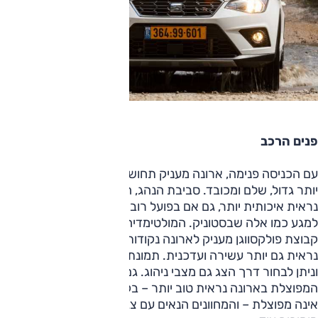
פנים הרכב
עם הכניסה פנימה, ארונה מעניק תחושה שהוא "יותר אוטו": קצת
יותר גדול, שלם ומכובד. סביבת הנהג, הדומה לזו שבאיביזה,
נראית איכותית יותר, גם אם בפועל רוב משטחי הפלסטיק קשיחים
למגע כמו אלה שבסטוניק. המולטימדיה החדש והמאוד נאה של
קבוצת פולקסווגן מעניק לארונה נקודות זכות בסביבת הנהג, וזו
נראית גם יותר עשירה ועדכנית. תמונת המצלמה איכותית יותר
וניתן לבחור דרך הצג גם מצבי ניהוג. גם בקרת האקלים
המפוצלת בארונה נראית טוב יותר – בקרת האקלים בסטוניק
אינה מפוצלת – והמחוונים הנאים עם צג המידע המאוד מפורט