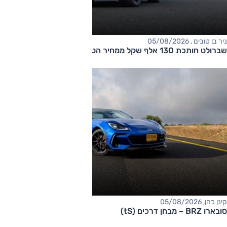
ניר בן טובים , 05/08/2026
שברולט חותכת 130 אלף שקל ממחיר הטאהו
קינן כהן, 05/08/2026
סובארו BRZ – מבחן דרכים (tS)