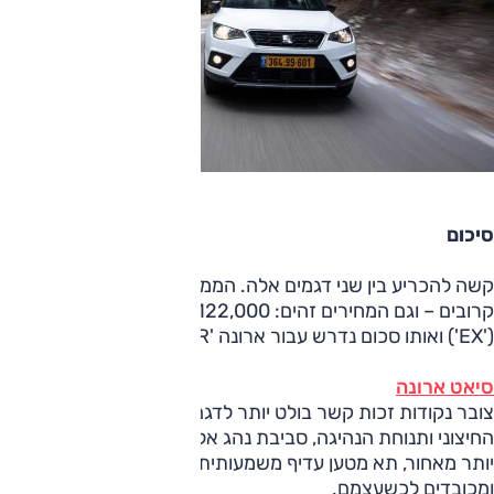
סיכום
קשה להכריע בין שני דגמים אלה. הממדים ומפרט המנועים ממש
קרובים – וגם המחירים זהים: 122,000 שקלים לסטוניק המהודר
('EX') ואותו סכום נדרש עבור ארונה 'FR'.
סיאט ארונה
צובר נקודות זכות קשר בולט יותר לדגם פנאי הודות לעיצוב
החיצוני ותנוחת הנהיגה, סביבת נהג אלגנטית, מרחב מעט גדול
יותר מאחור, תא מטען עדיף משמעותית וביצועים טובים יותר,
ומכובדים לכשעצמם.