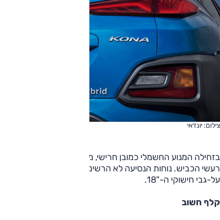
צילום: יונדאי
בזחילה המנוע החשמלי כמובן חרישי, מה שמבליט דווקא את
רעשי הכביש. נוחות הנסיעה לא הרשימה - עם תחושה קופצנית
על-גבי חישוקי ה-"18.
קלף חשוב