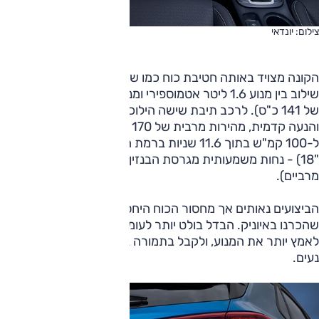
צילום: יונדאי
הקונה מצויד באותה חטיבת כוח כמו שביונדאי איוניק, כלומר
שילוב בין מנוע 1.6 ליטר אטמוספירי ומנוע חשמלי (להספק משולב
של 141 כ"ס). לרכב תיבת שישה הילוכים רובוטית כפולת מצמד
והנעה קדמית, מהירות מרבית של 170 קמ"ש והאצה מעמידה
ל-100 קמ"ש בתוך 11.6 שניות ברמת הגימור "שלנו" (חישוקי
"18) - נחות משמעותית מגרסת הבנזין (7.5 שניות ו-210 קמ"ש
מרביים).
הביצועים נאותים אך מחסור הכוח היחסי מורגש והם דומים לאלה
שהכרנו באיוניק. הבדל בולט יותר לעומת קונה בנזין הוא שצריך
לאמץ יותר את המנוע, ולקבל בתמורה גם יותר רעש שאינו תמיד
נעים.