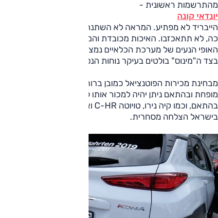
מהתרשמות ראשונית -
יונדאי קונה
הייבריד לא מפתיע. המראה לא השתנה ואם אהבתם אותו עד
כה, לא תתאכזבו. האיכות מכובדת והמרווח ושימושיות טובים.
האופי הנעים של מערכת הכלאיים נמצא אף הוא בצד ה"פלוס".
בצד ה"מינוס" בולטים בעיקר נוחות הנסיעה ובידוד הרעשים.
מבחינת מכירות הפוטנציאל כמובן ברור - הקונה ייהנה ממיסוי
מופחת ובהתאם ניתן יהיה למכור אותו לציים בהנחות נאות.
בהתאם, וכמו קיה נירו, טויוטה C-HR ואחרים, כמעט ומובטחת לו
בישראל הצלחה מסחרית.