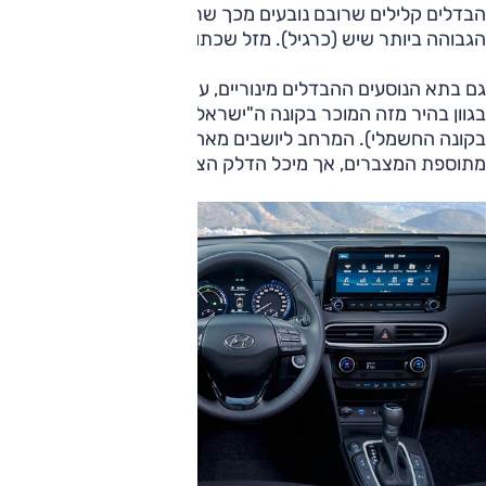
הבדלים קלילים שרובם נובעים מכך שרכבי המבחן ברמת הגימור
הגבוהה ביותר שיש (כרגיל). מזל שכתוב "הייבריד" מאחור...
גם בתא הנוסעים ההבדלים מינוריים, עם פתחי אוורור צבעוניים
בגוון בהיר מזה המוכר בקונה ה"ישראלי" ובלם חנייה חשמלי (כמו
בקונה החשמלי). המרחב ליושבים מאחור ולמטען לא נפגע
מתוספת המצברים, אך מיכל הדלק הצטמק מ-50 ל-38 ליטר.