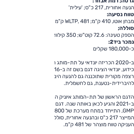
גרסה; רמת אבזור:
הנעה אחורית, 217 כ"ס; 'עילית'
טווח נסיעה:
מבחן אוטו, 410 ק"מ; WLTP, 481 ק"מ
סוללה;
הספק טעינה: 72.6 קוט"ש; 350 קילוואט
נמכר ביד2:
כ-180,000 שקלים
ב-2020 הכריזה יונדאי על תת-מותג חשמלי ייעודי בשם 'איוניק'.
כידוע, יונדאי הציגה דגם בשם זה ב-2016 שהיה ראשון מסוגו עם
רצפה מקורית שתוכננה גם להנעה היברידית, גם
להיברידית-נטענת, גם לחשמלית.
הדגם הראשון של תת-המותג איוניק היה רכב הפנאי 5 שהוצג
ב-2021 והגיע לכאן באותה שנה. דגם זה, על רצפה ייעודית E-
GMP, התייחד במתח מערכת של 800 וולט והוצע כאן עם מנוע
המייצר 217 כ"ס ובהנעה אחורית, סוללה של 72.6 קוט"ש
העניקה טווח מוצהר של 481 ק"מ.