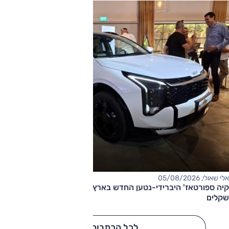
אלי שאולי, 05/08/2026
קיה ספורטאז' היברידי-נטען החדש בארץ – המחיר החל מ-220,000
שקלים
לכל הכתבות