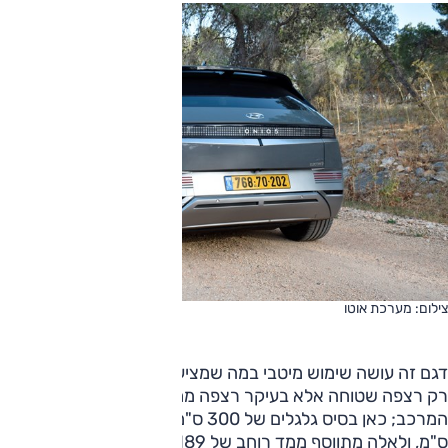
צילום: מערכת אוטו
דגם זה עושה שימוש מיטבי במה שמציעה הנעה חשמלית – לא
רק רצפה שטוחה אלא בעיקר רצפה ממש ארוכה ביחס לאורך
המרכב; כאן בסיס גלגלים של 300 ס"מ ואורך קומפקטי של 464
ס"מ, ולאלה מתווסף ממד רוחב של 189 ס"מ ונפח תא מטען