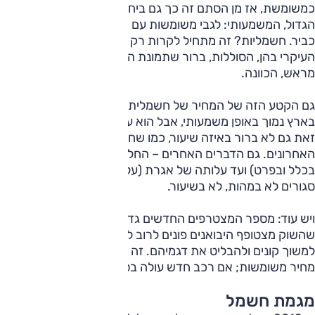
כמשומשת, אז מן הסתם זה כך גם ביחס לחשמליות. ההבדל
הגדול, המשמעותי: לגבי משומשות עם מנוע בנזין יש לנו ניסיון
כביר. חשמליות? זה מתחיל לקרות רק עכשיו, ובהינתן המרכיב
העיקרי בהן, הסוללות, ברור שתמונת המצב בהחלט אינה ידועה.
מראש, הכוונה.
גם הקטע הזה של המחיר של חשמלית חדשה לא סגור. המיסוי
בארץ נמוך באופן משמעותי, אבל הוא עולה משנה לשנה, ועם
זאת גם לא ברור באיזה שיעור, כמו שחוו כולם בשבועות
האחרונים. גם הדברים האחרים – החל ממס נסועה (עוד לא,
בכלל ובפרט) ועד עלותה של אגרת (עלתה, ולא בקצת) – אינם
סגורים לא במהות, לא בשיעור.
ויש עוד: מספר המצטרפים החדשים גדול וגדל כל הזמן. ככל
שהשוק מצטופף היבואנים פונים לרוב לעבר תגי-מחיר שנועדו
למשוך קונים ולהבליט את דגמיהם. זה מתכון שמשפיע גם על
מחיר משומשות; אם רכב חדש עולה בסביבה שלהן, אז?
מגמת חשמל