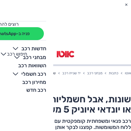
רוצים להת
פניה ב-WhatsApp
חדשות רכב
חיפוש רכב
+
-
מבחני רכב
השוואות רכב
רכב חשמלי
אוטו
כתבות
מבחני רכב
יד שנייה רכב
שונות, אבל חשמליות: פולסטאר 2 או יונדאי איוניק 5 משומשות
מחירון רכב
רכב חדש
שונות, אבל חשמליות: פולסטאר 2
או יונדאי איוניק 5 משומשות
רכב פנאי ומשפחתית קומפקטית עם מנוע חשמלי הגיעו כבר
ללוח המשומשות. קפצנו לבקר אותן