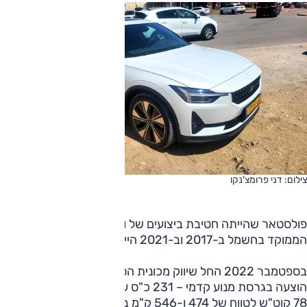
צילום: דני פרומצ'נקו
פולסטאר שהייתה חטיבת ביצועים של וולוו, הייתה למותג נפרד
הממוקד בחשמל ב-2017 וב-2021 הייתה לחברה ציבורית.
בספטמבר 2022 החל שיווק מכונית הסדאן החשמלית דגם 2, וזו
הוצעה בגרסת מנוע קדמי – 231 כ"ס עם סוללת 69 קוט"ש או
78 קוט"ש לטווח של 474 ו-546 ק"מ בהתאמה או עם 2 מנועים: