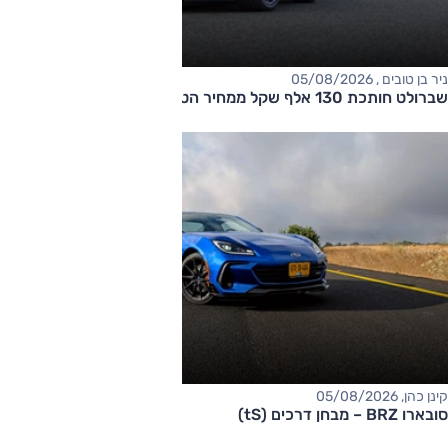
ניר בן טובים , 05/08/2026
שברולט חותכת 130 אלף שקל ממחיר הטאהו
קינן כהן, 05/08/2026
סובארו BRZ – מבחן דרכים (tS)