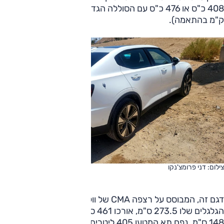
408 כ"ס או 476 כ"ס עם הסוללה הגדולה יותר (465 או 463
ק"מ בהתאמה).
צילום: דני פרומצ'נקו
דגם זה, המבוסס על רצפה CMA של וולוו, הוא משפחתית, ובסיס
הגלגלים שלו 273.5 ס"מ, אורכו 461 ס"מ, רוחבו 186 ס"מ וגובהו
148 ס"מ. נפח תא המטען 405 ליטרים, ומדף עילי מוסיף