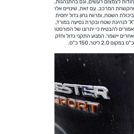
הודות לצמצום רעשים, וגם בהתנהגות, עם הנמכת מרכז הכובד
והקשחת המרכב. עם זאת, שינויים אלה אינם אמורים לפגוע
ביכולת השטח, ומרווח גחון גדול יחסית של 22 ס"מ, בורר מצבים
'X' לנהיגת שטח ובקרת נסיעה במורד, וכמובן אותה הנעה כפולה,
אמורים להבטיח כי יתרונו של הפורסטר בשטח על-פני דגמי פנאי
אחרים יישמר. המנוע התקני גדול וחזק מקודמו – 2.5 ליטר, 182
כ"ס במקום 2.0 ליטר, 150 כ"ס.