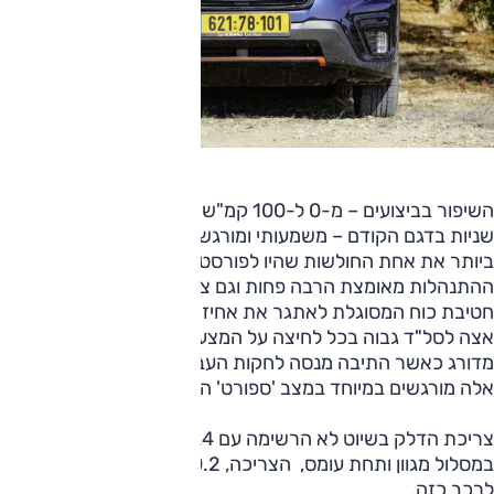
השיפור בביצועים – מ-0 ל-100 קמ"ש ב-9.3 שניות, לעומת 11.8
שניות בדגם הקודם – משמעותי ומורגש, והוא מתקן באופן בולט
ביותר את אחת החולשות שהיו לפורסטר. הביצועים טובים,
ההתנהלות מאומצת הרבה פחות וגם צליל המנוע ייחודי ונעים. זו
חטיבת כוח המסוגלת לאתגר את אחיזת הצמיגים, כבר אינה
אצה לסל"ד גבוה בכל לחיצה על המצערת ומגיבה באופן יותר
מדורג כאשר התיבה מנסה לחקות העברת הילוכים. שיפורים
אלה מורגשים במיוחד במצב 'ספורט' הנמרץ יותר.
צריכת הדלק בשיוט לא הרשימה עם 11.4 ק"מ/ ל'; דווקא
במסלול מגוון ותחת עומס, הצריכה, 10.2 ק"מ/ל', הייתה סבירה
לרכב כזה.