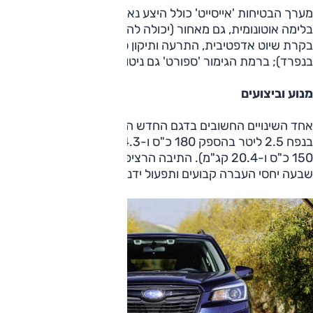
מערך הבטיחות 'אייסייט' כולל היצע נאה של מערכות עכשוויות:
בלימה אוטונומית, גם מאחור (יכולה להפריע לעיתים בשטח);
בקרת שיוט אדפטיבית, התרעה ותיקון סטייה (ניתן לנתק כל אחד
בנפרד); ברמת הגימור 'ספורט' גם ניטור שטחים מתים.
מנוע וביצועים
אחד השינויים החשובים בדגם החדש הוא ציודו במנוע בוקסר
בנפח 2.5 ליטר בהספק 180 כ"ס ו-24.3 קג"מ (במקום 2.0 ל',
150 כ"ס ו-20.4 קג"מ). התיבה הרציפה משופרת, וזו כוללת
שבעה יחסי העברה קבועים ותפעול ידני מההגה.