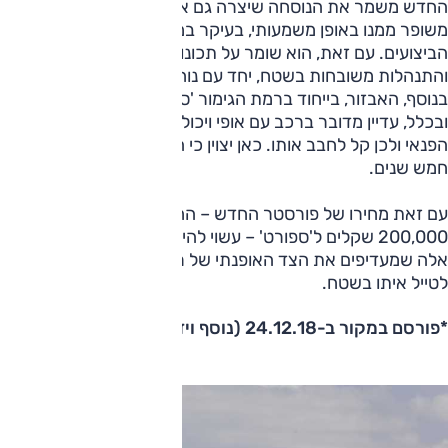
החדש משמר את הנוסחה שיצרה גם את הדגם הקודם – אך הוא
משופר ממנו באופן משמעותי, בעיקר במערכות הבטיחות ובתחום
הביצועים. עם זאת, הוא שומר על תכונותיו הייחודיות, יכולת
והתנהלות משובחות בשטח, יחד עם נוחות נסיעה טובה בכלל.
בנוסף, האבזור, בייחוד ברמת הגימור 'ספורט' שנבחנה, עשיר.
ובכלל, עדיין מדובר ברכב עם אופי ויכולת ייחודיים מבין רכב
הפנאי ולכן קל לחבב אותו. כאן יצוין כי הדגם מוצע עם אחריות של
חמש שנים.
עם זאת מחירו של פורסטר החדש – החל ב-180,000 שקלים,
200,000 שקלים ל'ספורט' – עשוי להיראות לרבים יקר, בייחוד
אלה שמעדיפים את הצד האופנתי של רכב פנאי ולא מתעתדים
לטייל איתו בשטח.
*פורסם במקור ב-24.12.18 (נוסף וידאו)