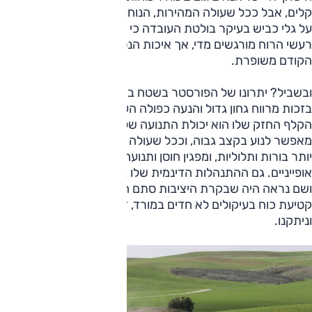
קלים, אבל ככל שעולה המהירות, הנוחות הטובה אף משתפרת.
על גלי כביש בעיקר בולטת העובדה כי המרכב אינו מרוסן מספיק.
רעשי הרוח מורגשים מדי, אך איכות הנסיעה ביחס לזו של הדגם
הקודם משופרת.
ובשביל? יתרונו של הפורסטר בשטח ביחס לרכבי פנאי אחרים,
בזכות מרווח גחון גדול והנעה כפולה העובדת היטב, נשמר, אבל
הקלף החזק שלו הוא יכולת התנועה שלו בשבילים. הפורסטר
מאפשר לנוע בקצב גבוה, וככל שעולה המהירות הוא מגהץ טוב
יותר בורות ותלוליות, ומפגין חוסן ותנועה נעימה ביחס למתחרים
אופייניים. גם ההתנהלות הדינמית שלו בשטח טובה מאוד, ואם פה
ושם נראה היה שבקרת היציבות סתם הענישה אותנו באמצעות
קטיעת כוח בעיקולים לא חדים במורד, זה היה לא נורא; סלחנו
וניתקנו.