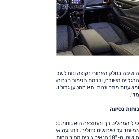
הישיבה בחלק האחורי זקופה ונוח לשבת שם. המרחב טוב, מרווח
הרגליים משובח, וברמת הגימור הגבוהה יותר גם פתחי אוורור
ומשענות מתכווננות. תא המטען גדול ושימושי אך הכיסוי פשוט
מדי.
נוחות נסיעה
כיול המתלים רך והתוצאה היא נוחות נסיעה טובה הבולטת
במיוחד על שיבושים גדולים. בתנועה איטית בעיר וגם בשבילים,
חישוקי ה-"18 הנאים גובים מחיר נוחות מסוים במפגש עם פגמים