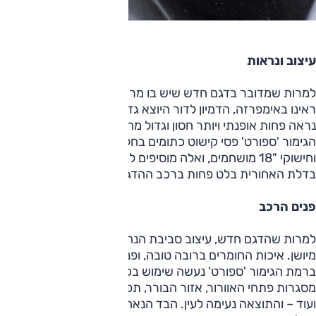
עיצוב ונראות
למרות שמדובר בדגם חדש שיש בו מרכיבי עיצוב עדכניים אותם
ראינו באימפרזה, הדמיון לדור היוצא גדול, והפורסטר החדש אכן
נראה פחות אופנתי ויותר חסון וגדול מהמקובל. לפורסטר ברמת
הגימור 'ספורט' פסי קישוט כתומים בחלקים התחתונים ועל הגגון,
וחישוקי "18 מושחמים, ואלה מוסיפים להופעה. מנגד, הגוון השחור
בדלת האחורית בלט פחות ברכב ההדגמה הכהה.
פנים הרכב
למרות שהדגם חדש, עיצוב סביבת הנהג שמרני ונראה מעט
מיושן. איכות החומרים ברובה טובה, ופנים הרכב משדר חוסן רב.
ברמת הגימור 'ספורט' נעשה שימוש בכתום גם בסביבת הנהג –
מסגרות פתחי האוורור, אזור הבורר, תפרים בריפוד ובגלגל ההגה
ועוד – והתוצאה נעימה לעין. הבד הנאה במושבים ועל דיפון