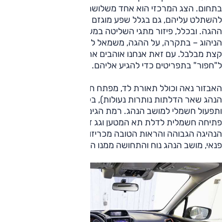
בתחום. הצג המרכזי הוא אחד משלושה, ונדרש מעט זמן כדי
להשתלט עליהם, גם בגלל שפע מוגזם של מתגי תפעול על
ההגה. ובכלל, פיזור מתגי השליטה במערכות הבטיחות ושל מצבי
הניהוג – בתקרה, על ההגה, משמאל להגה ומאחורי הבורר –
קצת מבלבל. עם זאת אנחנו אוהבים את העובדה שאין צורך
ל"חפור" בתפריטים כדי להגיע אליהם.
האבזור נאה וכולל תאורת לד, מפתח חכם (חבל שבפתיחת דלת
הנהג שאר הדלתות נותרות נעולות), בקרת אקלים מפוצלת
ותפעול חשמלי למושב הנהג. רמת הגימור המהודרת כוללת גם
פתיחה חשמלית לדלת תא המטען וגג זכוכית גדול. תנוחת
הנהיגה הגבוהה והראות הטובה מכריזות מיד כי מדובר ברכב
פנאי, מושב הנהג נוח והתחושה ממנו היא כי מדובר ברכב גדול.