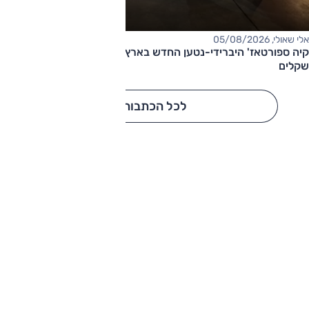
אלי שאולי, 05/08/2026
קיה ספורטאז' היברידי-נטען החדש בארץ – המחיר החל מ-220,000
שקלים
לכל הכתבות