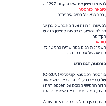
לגאסי סטיישן את אאוטבק, וב-1997 הציגה את
סובארו פורסטר
, רכב פנאי על בסיס אימפרזה.
למעשה, היה זה צעד מתבקש ליצרן שדגמיו צוידו, תקנית, בהנעה
כפולה, והוצעו בגרסאות סטיישן מזה שנים. עם שני דגמים אלה
הקדימה
סובארו
השמרנית רבים במה שהיה בהמשך לזירה האופנתית בה"א
הידיעה של עולם הרכב.
פורסטר, דגם חדש
פורסטר, רכב פנאי קומפקטי (C-SUV), היה לדגם הנמכר ביותר
של סובארו בעולם, ובישראל הוא מהווה שליש ממכירות המותג.
הדור החמישי מבוסס על הפלטפורמה הגלובלית החדשה של
היצרן, המשרתת גם את אימפרזה החדשה בה כבר פגשנו.
היצרן טוען כי פלטפורמה זו אחראית לשיפורים באיכות הנסיעה,