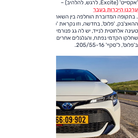
'אקסייט' (Excite, לרגש, להלהיב) –
ערכנו היכרות בעבר
. בתקופה המדוברת הוחלפה בין השאר רמת הגימור הגבוהה של
ההאצ'בק, 'פלוס', בחדשה, וזו נקראת 'סקיי'. בשינויים: לסקיי אין
טעינה אלחוטית לנייד, יש לה גג פנורמי מלוא אורכו של הרכב
שחלקו הקדמי נפתח, והגלגלים אחרים; במקום 225/45-17
ב'פלוס', ל'סקיי' 205/55-16.