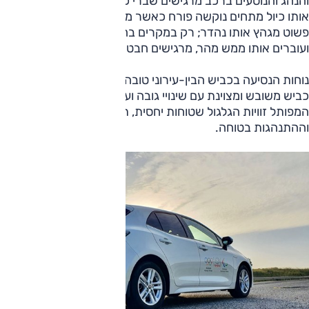
והנהג והנוסעים ברכב מרגישים שברי כביש קטנים או תיקונים.
אותו כיול מתחים נוקשה פורח כאשר מגיעים לפס האטה, ואז הוא
פשוט מגהץ אותו נהדר; רק במקרים בהם באמת מגזימים
ועוברים אותו ממש מהר, מרגישים חבטה קלה מהסרן האחורי.
נוחות הנסיעה בכביש הבין-עירוני טובה יותר, והיא סבירה על
כביש משובש ומצוינת עם שינויי גובה ועל גלי כביש. בכביש
המפותל זוויות הגלגול שטוחות יחסית, תודות לאותו כיול מתלים
וההתנהגות בטוחה.