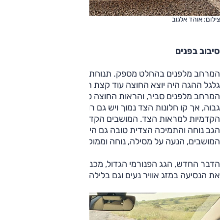
צילום: אוהד אלגוב
סיבוב בפנים
המרחב מלפנים בהחלט מספק. תנוחת הנהיגה טובה מאוד, ואם
גלגל ההגה היה יוצא החוצה עוד קצת היא הייתה מושלמת.
המרחב מלפנים סביר, והראות החוצה טובה; אמנם הדשבורד
גבוה, אך קו חלונות הצד נמוך ויש גם רווח גדול בין הקורות
הקדמיות למראות הצד. המושבים הקדמיים מעט קצרים, משענת
הגב נוחה והתמיכה הצדית טובה גם היא. גם משענת היד בין
המושבים, הנעה על מסילה, נוחה וממוקמת נהדר.
הדבר החדש, הגג הפנורמי הגדול, מכניס הרבה מאוד אור, ועושה
את הנסיעה במזג אוויר נעים וגם בלילה לחוויה מאוד נעימה.