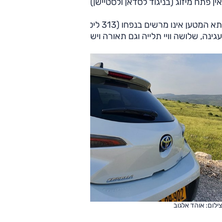
אין פתח מיזוג (בניגוד לסדאן ולסטיישן).
תא המטען אינו מרשים בנפחו (313 ליטר), אבל הוא כולל ווי
עגינה, שלושה וויי תלייה וגם תאורה ויש גלגל חלופי.
צילום: אוהד אלגוב