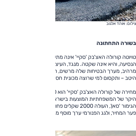
צילום: אוהד אלגוב
בשורה התחתונה
טויוטה קורולה האצ'בק 'סקיי' אינה מתעלה בשימושיות ובנוחות
הנסיעה, והיא אינה שקטה. מנגד, העיצוב החיצוני והפנימי שלה
מרהיב, מערך הבטיחות שלה מרשים, האבזור נאה, היא עשויה
היטב – ותקסום למי שרוצה מכונית חסכונית וירוקה.
מחירה של קורולה האצ'בק 'סקיי' הוא 142,000 שקלים, בצד
היקר של המשפחתיות המוצעות בישראל. בהשוואה לרמת
הגימור 'סאן', העולה 2000 שקלים פחות, 'סקיי' בהחלט שווה את
פער המחיר, ולגג הפנורמי ערך מוסף משלו.