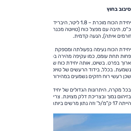
סיבוב בחוץ
יחידת הכוח מוכרת – 1.8 ליטר, היברידי, הספק משולב של 122
כ"ס, תיבה עם מפצל כוח (טויוטה מכנה אותה "רציפה", ואנחנו
זורמים איתה), הנעה קדמית.
יחידת הכוח נעימה בפעולתה ומספקת ברוב מתארי הנהיגה –
פחות תחת עומס, כמו עקיפה מהירה בכביש הררי בכלל, של רכב
ארוך בפרט. בשיוט, אותה יחידת כוח שקטה, אך בתאוצה היא
נשמעת. בכלל, בידוד הרעשים של טויוטה האצ'בק לא מתעלה
שכן רעשי רוח חזקים נשמעים במהירות בין-עירונית חוקית.
בכל מקרה, היתרונות הגדולים של יחידת הכוח הזאת מתבטאים
בזיהום נמוך ובצריכת דלק מצוינת. צריכת הדלק במבחן הזה
הייתה 17 ק"מ/ל' וזה נתון מרשים ביותר.