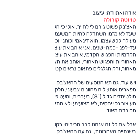
אודה ואתוודה: עיצוב
טויוטה קורולה
האצ'בק פשוט גורם לי לחייך. אולי כי העיצוב הזה משודך למכונית
שעד לא מזמן השתדלה להיות המשעממת מכולן, ואולי כי הוא
מעולה לכשעצמו. הוא דינאמי וכוחני, וכל-כך לא-טויוטה
עד-לפני-כמה-שנים. אני אוהב את עיצוב יחידות התאורה
הקדמיות והפגוש הקדמי, אוהב את עיצוב יחידות התאורה
האחוריות והפגוש האחורי, אוהב את הצדודית עם הספוילר הקטן
מאחור, ורק הגלגלים פתאום נראים קטנים מדי.
ויש עוד. גם תא הנוסעים של ההאצ'בק יפהפה. צבעי שחור ולבן
מפארים אותו; לוח מחוונים צבעוני, חלקו מוקרן וחלקו אנלוגי; צג
מולטימדיה גדול ("8), בעברית, ומעט פחות צבעוני מהממוצע;
העיצוב נקי יחסית, לא מצועצע ולא מתאמץ, והתוצאה צעירה אך
מכובדת מאוד.
אבל את כל זה אנחנו כבר מכירים; בקורולה פגשנו פעמים רבות
בשנתיים האחרונות, וגם עם ההאצ'בק – הנקראת בישראל