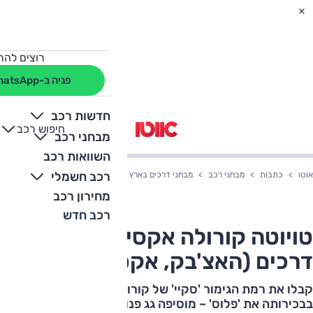
רוצים להת
פניה ב-WhatsApp
חדשות רכב
חיפוש רכב
+
-
מבחני רכב
השוואות רכב
רכב חשמלי
אוטו
כתבות
מבחני רכב
מבחני דרכים בארץ
טויוטה קורולה אקסייט – מבחן דרכ
מחירון רכב
רכב חדש
טויוטה קורולה אקסייט – מבחן
דרכים (האצ'בק, אקסייט סקיי)
קבלו את רמת הגימור 'סקיי' של קורולה האצ'בק, המחליפה
בבכירותה את 'פלוס' – מוסיפה גג פנורמי ומשנה מידות