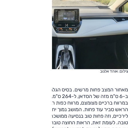
צילום: אוהד אלגוב
מאחור המצב פחות מרשים. בסיס הגלגלים של ההאצ'בק קצר
ב-6 ס"מ מזה של הסדאן, ל-264 ס"מ, והדבר מוצא ביטוי בעיקר
במרווח ברכיים מצומצם, מרווח כפות רגליים סביר-מינוס, ומרווח
הראש סביר עוד פחות. המושב נמוך יחסית ואין תמיכה ראויה
לירכיים, וזה פחות טוב בנסיעה ממושכת, משענת הגב בזווית
טובה. לעומת זאת, הראות החוצה טובה לילדים, יש משענת יד אך