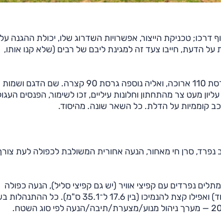
לסוף דרכו; טכניקת הייצור, אפשרויות השדרוג שלו, יכולת ההגנה על 
על הדעת, חייבו צעד זה למגינת ליבם של רבים (שלא קנו אותו,
ב־2019 הוצג דיפנדר החדש, שם קוד L663, גם הוא בגרסת 110 ארוכה, ואליה נוספה גרסת 90 קצרה. שם הדגם ושמות
ליון מעט צר מהתחתון וחלונות עיליים, זכו לשימור, הפנסים העגול
כב קוממיות על הדלת. כל השאר שונה. מהיסוד.
פרד, סרן חי מאחור, הנעה אחורית המשולבת לכפולה לעת צורך
מתלים נפרדים עם קפיצי אוויר (יש גם קפיצי סליל), הנעה כפולה
קבועה. קפיצי האוויר מאפשרים להגביה את הרכב (ואז עוד) ואפילו קצת להנמיכו (בין 17.6 ל־35.1 ס"מ). 