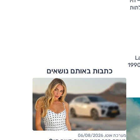
ות הארבעים ובסופן — ויליס ג'יפ MB (שנת 1941), לנד רובר סדרה I (שנת 1948) — היו
ארבע דלתות
משיך של סדרות I, II, III. הדגם נקרא "Land
Rover O", וב־1984 הצטרף אליו "Land Rover Ninety" — שניהם על־שם אורך בסיס הגלגלים, באינצ'ים. רק ב־1990
כתבות באותם נושאים
מערכת אוטו, 06/08/2026