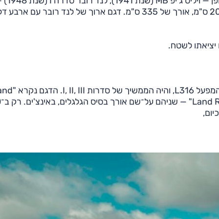
שני אייקוני השטח שהפציעו בתחילת שנ
כלים קצרים. אבל ממש: לשניהם היה בסיס גלגלים של 203 ס"מ, אורך של 335 ס"מ. דגם ארוך של לנד רובר עם 
יציאתו לשטח.
ב־1983 הציגה לנד רובר דור רביעי וחדש, שנקרא בקוד המפעל L316, והיה המ
ne Ten
יום,