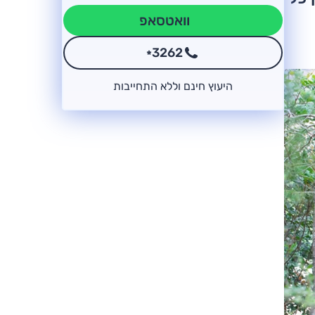
וואטסאפ
3262
*
היעוץ חינם וללא התחייבות