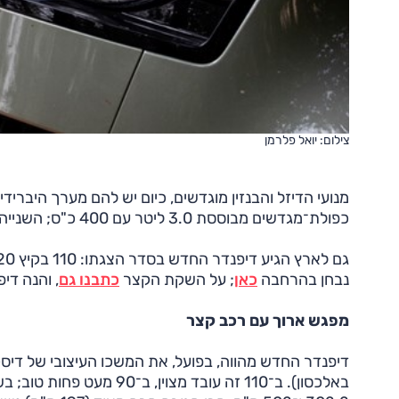
צילום: יואל פלרמן
כפולת־מגדשים מבוססת 3.0 ליטר עם 400 כ"ס; השנייה 5.0 ליטר V8 המייצר 525 כ"ס.
גם לארץ הגיע דיפנדר החדש בסדר הצגתו: 110 בקיץ 2020; גרסת 90 עם תחילת 2021. על השקת הראשון
נבחן בהרחבה
כאן
; על השקת הקצר
כתבנו גם
, והנה דיפנדר 90 כא
מפגש ארוך עם רכב קצר