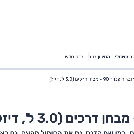
טויוטה ראב 4, קיה
ב חשמלי
מחירון רכב
רכב חדש
רכבי הסלב
ספורטאז' לונג ויונדאי
"הצל"
טוסון לונג ראש בראש: על
הנייר ועל הכביש
דר 90 - מבחן דרכים (3.0 ל', דיזל)
כמו שם הדגם, גם את הסימול מפעם. גם כאן