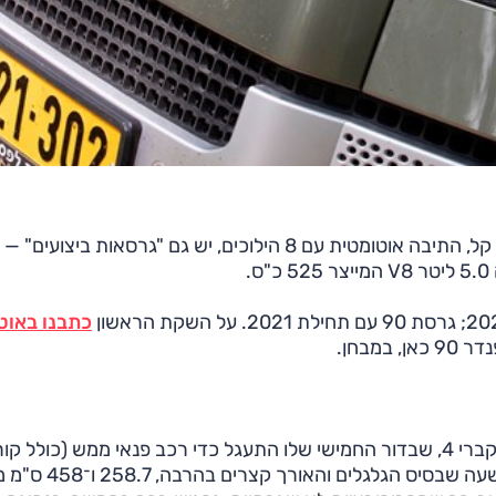
מנועי הדיזל והבנזין מוגדשים, כיום יש להם מערך היברידי קל, התיבה אוטומטית עם 8 הילוכים, יש גם "גרסאות ב
כתבנו באוט
ן, במבחן.
באלכסון). ב־110 זה עובד מצוין, ב־90 מעט פחות טוב; בשעה שבסיס הגלגלים והאורך