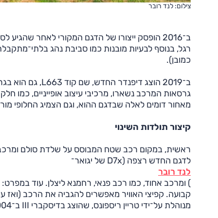
צילום: לנד רובר
ב־2016 הופסק ייצורו של הדגם המקורי לאחר שהגיע 
רגל, בנוסף לבעיות מובנות כמו סביבת נהג בלתי־מתקבלת 
כמובן).
גרסאות המרכב נשארו, מרכיבי עיצוב אופייניים, כמו חלק ע
מאחור דומים לאלה שבדגם ההוא, וגם הצמיג החלופי מור
קיצור תולדות השינוי
ראשית, במקום רכב שטח המבוסס על שלדת סולם ומרכב נ
לדגם החדש רצפה (D7x של יגואר־
לנד רובר
) ומרכב אחוד, כמו רכב פנאי, רחמנא ליצלן. עוד במפרט: 
מנוהלת על־ידי טריין ריספונס, שהוצג בדיסקברי III ב־2004 — מערך ניהול מנוע/מצערת/תיבה/הנעה לפי סוג השטח.