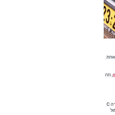
יצועים" — אחת
ו
, וזה
דיפנדר החדש מהווה, בפועל, את המשכו העיצובי של דיסקברי 4, שבדור החמישי שלו התעגל כדי רכב פנאי ממש (כולל קורה C
 קצרים בהרבה, 258.7 ו־458 ס"מ מול