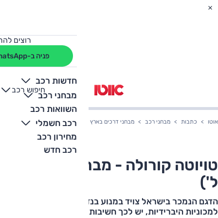
רוצים להת
פניה ב-WhatsApp
חדשות רכב
חיפוש רכב
+
-
מבחני רכב
השוואות רכב
רכב חשמלי
אוטו
כתבות
מבחני רכב
מבחני דרכים בארץ
טויוטה קורולה - מבחן דרכים (1.5 ל')
מחירון רכב
רכב חדש
טויוטה קורולה - מבחן דרכים (1.5
ל')
הדגם הנמכר בישראל צויד במנוע בנזין חדש. עם שינויי המיסוי
למכוניות היברידיות, יש לכך חשיבות רבה. מבחן למשפחתית