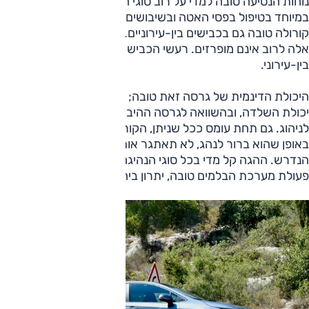
נוחות הנסיעה טובה למדי על רוב סוגי הכבישים, ובעיר הדבר בלט
במיוחד בטיפול בפסי האטה ובשיבושים גדולים. נוחות הנסיעה של
קורולה טובה גם בכבישים בין-עירוניים. גלי כביש מורגשים, אך
אלה לרוב אינם מופרזים. רעשי הכביש והרוח נשמעים בשיוט
בין-עירוני.
היכולת הדינמית של גרסה זאת טובה; אין כאן כוח שיאתגר את
יכולת השלדה, ובהשוואה לגרסה ההיברידית, זאת קלילה יותר
לניהוג. גם תחת עומס ככל שניתן, הקורולה הזאת מתנהלת
באופן שהוא ברור לנהג, לא תאתגר אותו ותעניק את הביטחון
הנדרש. ההגה קל מדי בכל סוגי הנהיגה (פרט לחנייה, כמובן).
פעולת מערכת הבלמים טובה, יתרון ביחס לגרסה ההיברידית.