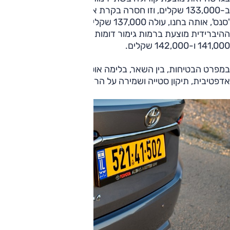
ב-133,000 שקלים, וזו חסרה בקרת אקלים וחישוקים קלים;
'סנס', אותה בחנו, עולה 137,000 שקלים. להשוואה, הגרסה
ההיברידית מוצעת ברמות גימור דומות (אך לא זהות) במחיר
141,000 ו-142,000 שקלים.
במפרט הבטיחות, בין השאר, בלימה אוטונומית, בקרת שיוט
אדפטיבית, תיקון סטייה ושמירה על הרכב במרכז הנתיב.