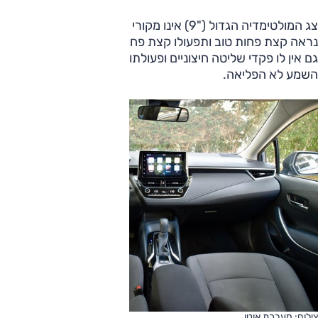
צג המולטימדיה הגדול ("9) אינו מקורי ולמרות הדמיון אליו, הוא
נראה קצת פחות טוב ותפעולו קצת פחות נוח. בניגוד לזה המקורי,
גם אין לו פקדי שליטה חיצוניים ופעולתו מעט איטית. גם מערכת
השמע לא הפליאה.
צילום: מערכת אוטו