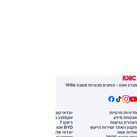
מגזין אוטו - בוחנים מכוניות משנת 1986
מדיניות פרטיות
יונדאי קונה
השוואת רכב
אבטחת מידע
אקספנג G6
רכב חדש
הצהרת נגישות
ג׳אקו 7
מחירון רכב
תקנון האתר ושירות הייעוץ
BYD אטו 3
מימון לרכב
אודות אוטו
יונדאי אלנטרה