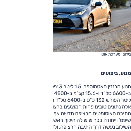
צילום: מערכת אוטו
מנוע, ביצועים
מנוע הבנזין האטמוספרי 1.5 ליטר 3 צילינדרים מייצר 125 כ"ס
ב-6600 סל"ד ו-15.6 קג"מ ב-4800 סל"ד; להשוואה, ב-1.6
ליטר הפורש 132 כ"ס ב-6400 סל"ד ו-16.2 קג"מ ב-4400;
אלה נתונים טובים פחות המוצעים ברצועת כוח מעט צרה יותר.
התיבה האוטומטית הרציפה חדשה אף היא; זו נקראת 'דיירקט
שיפט' וייחודה בכך שיש לה הילוך ראשון אמיתי, ורק בהמשך
השילוב נעשה דרך התיבה הרציפה, ולזו עשרה יחסי העברה