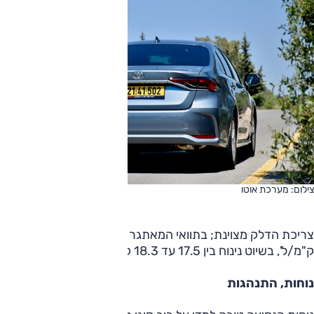
צילום: מערכת אוטו
צריכת הדלק מצוינת; בתוואי המאתגר של המבחן הייתה 15.3
ק"מ/ל', בשיוט נינוח בין 17.5 עד 18.3 ק"מ/ל'. בהחלט מרשים.
נוחות, התנהגות