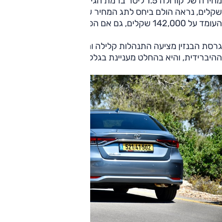
מחירה של קורולה 1.5 ליטר ברמת הגימור הנבחנת, 137,000
שקלים, נראה הולם ביחס לתג המחיר של הגרסה ההיברידית
העומד על 142,000 שקלים, גם אם הפער אינו גדול.
גרסת הבנזין מציעה התנהלות קלילה ומתקשרת יותר מאשר זו
ההיברידית, והיא בהחלט מעניינת בגלל אופי הניהוג בה.