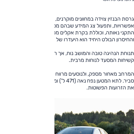
גרסת הבנזין צוידה במחוונים מוקרנים, אלה נאים אך אינם שופעי
אפשרויות, ותפעול צג המידע שבהם מסורבל מעט. רמת הציוד
התקני נאותה, וכוללת בקרת אקלים מפוצלת עם שלוחה לאחור,
והחיסרון הבולט היחיד הוא היעדרו של מפתח חכם.
תנוחת הנהיגה טובה והמושב נוח, אך חסרה אפשרות לכיוון
קשיחות המסעד לנוחות מרבית.
המרחב מאחור מספק, ולנוסעים מרווח רגליים טוב, מרווח ראש
סביר. לתא המטען נפח נאה (471 ל') ומבנה שימושי, ולא אהבנו
את הזרועות הפשוטות.