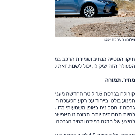
צילום: מערכת אוטו
תיקון הסטייה מנתיב ושמירת הרכב במרכזו פעלתן מדי; מי שאופי
הפעולה הזה יציק לו, יכול לשנות זאת להתרעה בלבד.
מחיר, תמורה
קורולה בגרסת 1.5 ליטר החדשה מעניקה אופי נמרץ, אך רעש
המנוע בולט, בייחוד על רקע הפעולה המעודנת של מכלולי הרכב.
גרסה זו חסכונית באופן משמעותי מזו שקדמה לה, ולכן תוכל
להיות תחרותית יותר. תכונה זו תאפשר לגרסה זו להיות גיבוי
להיצע של הדגם במידה ומחיר הגרסה ההיברידית יתייקר מדי.