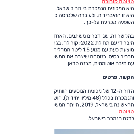
טויוטה קורולה
היא המכונית הנמכרת ביותר בישראל. הגרסה שאחראית לכך
היא זו ההיברידית, ולעובדה שלגרסה כזו יש הטבות מס, יש
השפעה מכרעת על-כך.
בהקשר זה, שני דברים משתנים. האחד הוא ביטול ההטבה לרכב
היברידי עם תחילת 2022; קורולה, בגרסת הבנזין הרגילה,
מוצעת כעת עם מנוע 1.5 ליטר המחליף את זה בנפח 1.6 ליטר –
מרכיב בסיסי בנוסחה שיצרה את המשפחתית הישראלית, יחד
עם תיבה אוטומטית, מבנה סדאן.
הקשר, פרטים
הדור ה-12 של מכונית הנוסעים הוותיקה ביותר (הוצגה ב-1966)
והנמכרת בכלל (48 מיליון יחידות), הושק ב-2018. כבר בשנתה
הראשונה בישראל, 2019, הייתה המשפחתית של
טויוטה
לדגם הנמכר בישראל.