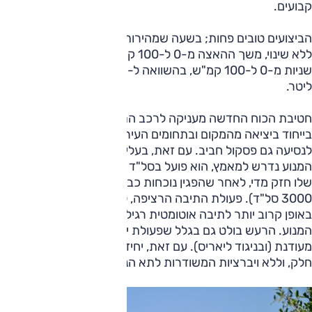
קבועים.
הביצועים טובים פחות; בשעה שמהירות המרבית, 190 קמ"ש,
ללא שינוי, משך ההאצה מ-0 ל-100 קמ"ש ארוך יותר: 12.1
שניות מ-0 ל-100 קמ"ש, בהשוואה ל-10.2 שניות עם ה-1.6
ליטר.
חטיבת הכוח החדשה מעניקה לרכב התנהלות זריזה ונמרצת,
בייחוד ביציאה מהמקום ובתחומים העירוניים, ואז היא מוסיפה
לנסיעה גם פסקול חביב. עם זאת, בעליות ובעקיפות, כאשר
המנוע נדרש למאמץ, הוא פועל בסל"ד גבוה, ואז צליל הפעולה
שלו חזק מדי, לאחר שהפגין נוכחות כבר בסל"ד בינוני (באזור של
3000 סל"ד). פעולת התיבה הרציפה, למרות שתוכננה להתנהל
באופן קרוב יותר לתיבה אוטומטית רגילה, מוסיפה אף היא לצליל
המנוע. הרעש בולט גם בגלל שפעולת יתר המכלולים בקורולה
מעודנת (ובניגוד ליאריס). עם זאת, יחידת הכוח פועלת באופן
חלק, וללא ויברציות המשודרות לתא הנוסעים.