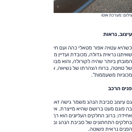
צילום: מערכת אוטו
עיצוב, נראות
כשהיא עטויה אפור מטאלי כהה ועם חישוקי "16, קורולה 'סנס'
שאיתנו נראית גדולה, מכובדת ועדיין מאוד נעימה לעין. זה העיצוב
המובחן ביותר שהיה לקורולה, והוא מבטא את גישתה העכשווית
של טויוטה, ברוח הצהרתו של נשיאה, אקיו טויודה: "לא עוד
מכוניות משעממות".
פנים הרכב
גם עיצוב סביבת הנהג משמר גישה זאת, אבל הצבע הכל-שחור
בה פוגם מעט ברושם שהיא מייצרת. איכות הפלסטיק אינה
אחידה; ברוב החלקים העליונים הוא רך, אבל לא בכולם, כמו
בחלקים התחתונים של סביבת הנהג ובדיפון הדלתות. תאורת
הפנים נראית פשוטה.