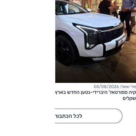
אלי שאולי, 05/08/2026
קיה ספורטאז' היברידי-נטען החדש בארץ – המחיר החל מ-220,000
שקלים
לכל הכתבות