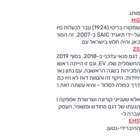
מותג
MG
שמקורו בריטי (1924) עבר לבעלות סינית ב-2005 ונרכש
על-ידי תאגיד SAIC ב-2007. זה המותג הסיני הראשון ששווק
כאן, והיה חלוץ בישראל עם
ZS
, דגם פנאי עדכני ב-2018. בסוף 2019 התייצבה כאן הגרסה
החשמלית שלו, EV, וגם זו הייתה ראשונה מסוגה – גם בהיקף
המכירות בשנה הראשונה, עם נתון נאה לזמנה, מעל 600
יחידות. היקף זה והטווח דאז לא היו כמקובל היום, אבל הייתה לה
דרך כפולה לסלול – והיא עשתה זאת היטב. כבוד.
אלא שענייני קורונה ושרשרת אספקה (זוכרים?) עיכבו מאוד את
הגעתו של דגם מחודש ומשופר, העסק החשמלי נעצר, והפעילות
עברה ל-
EHS
ההיברידי-נטען.