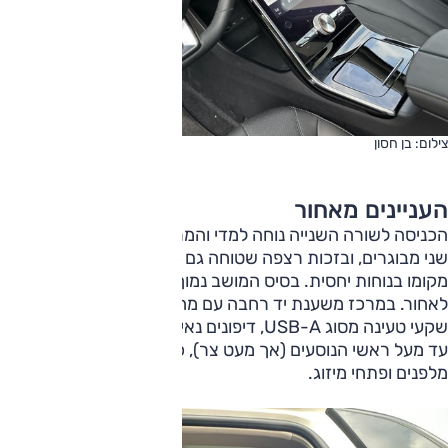
צילום: בן חסון
העניינים מאחור
הכניסה לשורה השנייה נוחה למדי והמרחב שם טוב מאוד עבור
שני מבוגרים, ובזכות רצפה שטוחה גם נוסע במרכז ימצא את
מקומו בנוחות יחסית. בסיס המושב נמוך ומסעד הגב מוטה מדי
לאחור. במרכז משענת יד רחבה עם מחזיקי כוסות ותא קטן, שני
שקעי טעינה מסוג USB-A, דיפונים נאים, גג שמש פנורמי שמגיע
עד מעל ראשי הנוסעים (אך מעט צר), כיסים בגב המושבים
מלפנים ופתחי מיזוג.