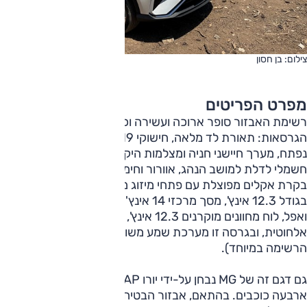
צילום: בן חסון
מפרט הפריטים
רשימת האבזור סופר ארוכה ועשירה וכמעט זהה בין שתי
הגרסאות: תאורת לד מלאה, חישוקי 19 אינץ', גג שמש פנורמי
נפתח, מערך חיישני חניה ומצלמות היקפי, מפתח חכם, תפעול
חשמלי לדלת למושב הנהג, אוורור וחימום למושבים מלפנים,
בקרת אקלים מפוצלת עם פתחי מיזוג מאחור, לוח מחוונים מוקרן
בגודל 12.3 אינץ', מסך מרכזי 14 אינץ' כולל קישוריות לאנדוראיד
ואפל, לוח מחוונים מוקרנים 12.3 אינץ', תאורת אווירה, טעינה
אלחוטית, ובגרסה זו מערכת שמע משודרגת של בוז (שלא
הרשימה במיוחד).
גם דגם זה של MG נבחן על-ידי יורו NCAP וב-2021 קיבל
ארבעה כוכבים. בהתאם, אבזור הבטיחות מכובד כצפוי: 7 כריות