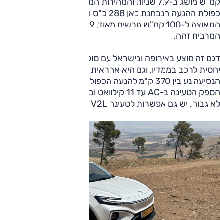
קמ"ש מושג ב-7.9 שניות והמהירות המרבית 200 קמ"ש בגרסה
כפולת ההנעה הנבחנת כאן 288 כ"ס ו-67.8 קג"מ, נתון
התאוצה ל-100 קמ"ש מרשים מאוד, 4.9 שניות בלבד, והמהירות
המרבית זהה.
דגם זה מוצע באירופה ובישראל עם סוללת 70 קוט"ש, קטנה
יחסית לרכב בממדיו, וגם היא אחראית לנתון המשקל הנ"ל, וטווח
הנסיעה נע בין 370 ק"מ להנעה הכפולה, 402 ק"מ לקדמית.
הספק הטעינה ב-AC עד 11 קילוואט וב-DC עד 93 קילוואט, נתון
לא גבוה. יש גם אפשרות לטעינה V2L בתוספת תשלום.