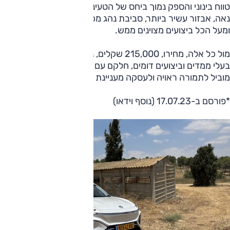
טווח בינוני והספק נמוך ביחס של הטעינה המהירה. לזכותו עיצוב
נאה, אבזור עשיר ביותר, סביבת נהג מכובדת, מרחב טוב לנוסעים
ומעל הכל ביצועים מצוינים ממש.
מול כל אלה, מחירו, 215,000 שקלים, נמוך ולא במעט ממתחרים
בעלי ממדים וביצועים דומים, חלקם עם אבזור פחות – וזה כבר
מוביל לתמורה ראויה ולעסקה מעניינת שכדאי לבדוק.
*פורסם ב-17.07.23 (נוסף וידאו)