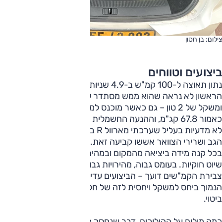
צילום: בן חסון
ביצועים וטווחים
נתון תאוצה ל-100 קמ"ש ב-4.9 שניות הוא נתון מצוין, וברגע
הראשון לא נראה שהוא ממש מסתדר עם הספק של 288 כ"ס
ומשקל של 2 טון – גם כאשר מוכנס למשוואה נתון המומנט,
כאמור 67.8 קג"מ, וההנעה החשמלית הכפולה. אלא שבמדידות
לא מדעיות בעליל שערכתי מארוול R בהחלט עמד בהבטחה, וגם
הגב ושרירי הצוואר אששו קביעה זאת. בקיצור, הביצועים מצוינים
בכל קנה מידה ביציאה מהמקום ובמהירויות נמוכות עד למהירויות
שיוט חוקיות. בעומס גבוה, מהירויות גבוהות או עליות ארוכות קצב
צבירת הקמ"שים דועך – הביצועים עדיין טובים, אך אז ההספק
הנמוך ביחס למשקל ויחסית לזה של חלק מהמתחרים בא לידי
ביטוי.
כמה מילים על ההילוכים, דבר שנחסך מאיתנו בעידן החשמלי.