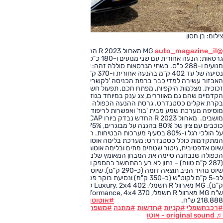
צילום: בן חסון
@auto_magazine_il
MG מארוול R 2023 החדש מוצע בישראל בשתי
גרסאות: הנעה אחורית עם שני מנועים ו-180 כ"ס או הנעה כפולה עם שלושה
מנועים ו-288 כ"ס. בשתי הגרסאות סוללה זהה: 69.9 קוט"ש המאפשרת טווח
נסיעה של עד 402 ק"מ בהנעה אחורית ו-370 ק"מ בהנעה כפולה. רשימת
האבזור עשירה למדי כבר ברמת הכניסה 'לקשרי': תאורת לד, חישוקי 19 אינץ', גג
זכוכית, מצלמות היקפיות, מפתח חכם, תפעול חשמלי לדלת האחורית ולמושבים
הקדמיים שהם גם מאווררים, צג ענק במיוחד בגודל 19.4 אינץ', מחוונים מוקרנים,
בקרת אקלים כסטנדרט. גרסת ההנעה הכפולה מוצעת ברמת 'פרפורמנס' והיא
מוסיפה מערכת שמע מבית 'בוז' ואפשרות לריפוד אלקטנרה מהודר במקום אוורור
מושבים. מארוול R 2023 החדש נבדק ביורו NCAP בשנת 2021 וקיבל דירוג של 4
כוכבים עם ציון של 80% בהגנה על מבוגרים, 75% בהגנה על ילדים, 55% בהגנה
על הולכי רגל ו-80% בסעיף מערכות הבטיחות. היצע מערכות הבטיחות
המתקדמות כולל כסטנדרט: מערכת בלימה אוטונומית, תיקון סטייה מנתיב, בקרת
שיוט אדפטיבית, ניטור שטחים מתים ובלימה אוטונומית לאחור. גרסת ההנעה
הכפולה שנבחנה סיימה את המבחן המאומץ שלנו עם צריכה של 4.1 ק"מ לקוט"ש
(287 ק"מ טווח) – נתון לא רע בהתחשב בהספק ובביצועים אך נמוך בפני עצמו.
שיוט מהיר הניב תוצאה דומה (כ-290 ק"מ), שיוט נינוח יותר שיפר את הצריכה
לכ-5 ק"מ לקוט"ש (כ-350 ק"מ) ונסיעת בוקר פקוקה השוותה לנתון הרשמי (370
ק"מ). MG מארוול R חשמלי, Luxury, 2x4 402 ק"מ (WLTP) 180 כ"ס 205,888
ש"ח MG מארוול R חשמלי, Performance, 4x4 370 ק"מ (WLTP) 288 כ"ס
218,888 ש"ח.
#אוטוטוק
#טכנולוגיה
#אוטו
#רכבחשמלי
#קניות
#חדשות
#מתנה
#משפחה
#משפחהבהסעה
♬ original sound - אוטו