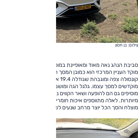
צילום: בן חסון
סביבת הנהג נאה מאוד ומאופיינת במופע עדכני אך לא מוגזם.
מוקד העניין המרכזי הוא כמובן המסך הגדול המונח על גבי
קונסולה צפה ומוגבהת שגודלה 19.4 אינץ', מתוכם 14 אינץ'
מוקדשים למסך עצמו. גלגל הגה ומושבים בעיצוב ספורטיבי
מוסיפים גם הם להופעה ושאר הקווים נקיים ונטולי התחכמויות
מיותרות. לאלה מתווספים איכות חומרים טובה למדי וגימור
מוצלח והסך הכל יוצר מרחב שנעים לשהות בו.