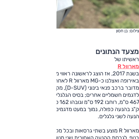
צילום: בן חסון
מצעד הנתונים
ראשיתו של
מארוול R
בשנת 2017, אז הוצג לראשונה ראווי מארוול X – ודגם זה מוצע
באירופה ואצלנו כ-MG מארוול R לאחר מתיחת פנים קלה שעבר.
מדובר ברכב פנאי בינוני (D-SUV), מקביל פחות או יותר בממדיו
לדגמים חשמליים אחרים; בסיס הגלגלים שלו 280 ס"מ, אורכו
467 ס"מ, רוחבו 192 ס"מ וגובהו 162 ס"מ. נתון המשקל, 1,995
ק"ג בהנעה כפולה, נמוך במעט מדגמים אחרים, גם כאלה עם
הנעה לשני גלגלים.
מארוול R מוצע בשתי גרסאות ובכל מקרה סידור ההנעה ייחודי
בנוף. לגרסת ההנעה האחורית שני מנועים, ולזאת עם ההנעה