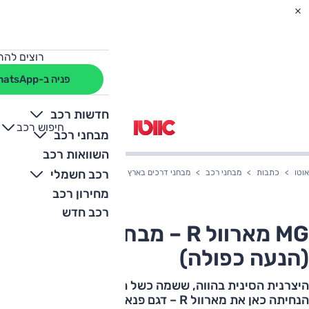
רוצים להת
פניה ב-WhatsApp
חדשות רכב
חיפוש רכב
+
-
מבחני רכב
השוואות רכב
רכב חשמלי
אוטו
כתבות
מבחני רכב
מבחני דרכים בארץ
MG מארוול R – מבחן דרכים (הנעה כפולה)
מחירון רכב
רכב חדש
MG מארוול R – מבחן דרכים
(הנעה כפולה)
היצרנית הסינית בהווה, ששמה כשל המותג הבריטי בעבר,
הנחיתה כאן את מארוול R – דגם פנאי שהוא הגדול והיקר