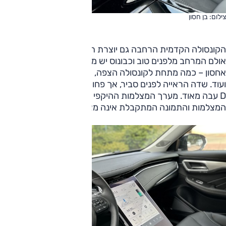
צילום: בן חסון
הקונסולה הקדמית הרחבה גם יוצרת תחושה שהיא קרובה לנהג,
אולם המרחב מלפנים טוב וכבונוס יש מספיק מקום להמון תאי
אחסון – כמה מתחת לקונסולה הצפה, תא במרכז, מחזיקי כוסות
ועוד. שדה הראייה לפנים סביר, אך פחות טוב לאחור בגלל קורה
D עבה מאוד. מערך המצלמות ההיקפי מעניק כיסוי טוב אך איכות
המצלמות והתמונה המתקבלת אינה מצטיינת.