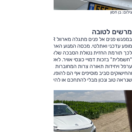
צילום: בן חסון
מרשים לטובה
במפגש פנים אל פנים מתגלה מארוול R כרכב פנאי נאה עם
מופע עדכני ואתלטי. מכסה המנוע הארוך משדר משהו ספורטיבי,
לכך תורמת החזית נטולת הסבכה שלא נופלת לבנאליות
"חשמלית" בזכות דמויי כונסי אוויר. לאלה מצטרפים תאורת
ערפל ויחידות תאורה צרות המחוברות ביניהן בפס רוחבי
והחישוקים סביב מוסיפים אף הם להופעה. מארוול R הוא רכב
שנראה טוב ונכון מבלי להתחכם או להיות מצועצע מדי.