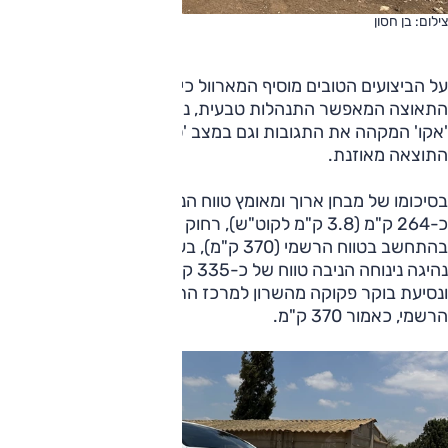
צילום: בן חסון
על הביצועים הטובים מוסיף המארוול כיול מוצלח לדוושת
התאוצה המאפשר התנהלות טבעית, נינוחה ונעימה – גם במצב
'אקו' המקהה את התגובות וגם במצב 'ספורט+' המחדד אותן
התוצאה מאוזנת.
בסיכומו של מבחן ארוך ומאומץ טווח הנסיעה הממוצע עמד על
כ-264 ק"מ (3.8 ק"מ לקוט"ש), רחוק ממבריק אך סביר
בהתחשב בטווח הרשמי (370 ק"מ), בעומס המבחן ובביצועים.
נהיגה נינוחה הניבה טווח של כ-335 ק"מ (4.8 ק"מ לקוט"ש)
ונסיעת בוקר פקוקה מהשרון למרכז התקרבה לנתון הטווח
הרשמי, כאמור 370 ק"מ.