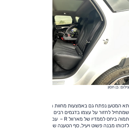
צילום: בן חסון
תא המטען נפתח גם באמצעות מחוות רגל. נפח ההטענה, באופן
שמתחיל לחזור על עצמו בדגמים רבים המגיעים מסין, צנוע באופן
תמוה ביחס לממדיו של מארוול R – עם 357 ליטרים בלבד.
לזכותו מבנה פשוט ויעיל, סף הטענה שטוח בגובה טוב, תא גדול