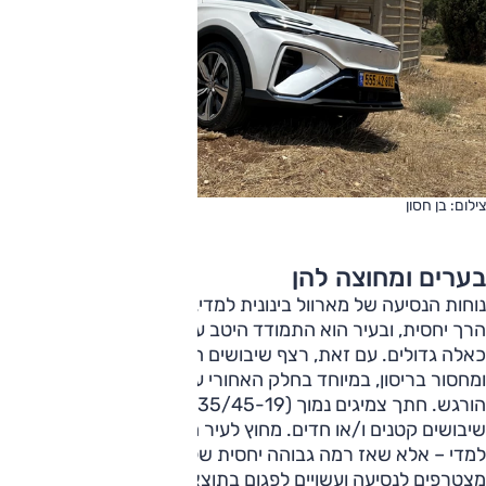
צילום: בן חסון
בערים ומחוצה להן
נוחות הנסיעה של מארוול בינונית למדי. המתלים מכוילים בצד
הרך יחסית, ובעיר הוא התמודד היטב עם שיבושים בודדים, גם
כאלה גדולים. עם זאת, רצף שיבושים הוציא אותו משלוותו
ומחסור בריסון, במיוחד בחלק האחורי עם המעבר על פסי האטה
הורגש. חתך צמיגים נמוך (235/45-19) מוביל גם לקושי בסינון
שיבושים קטנים ו/או חדים. מחוץ לעיר המצב משתפר והרכב נוח
למדי – אלא שאז רמה גבוהה יחסית של רעשי רוח ודרך
מצטרפים לנסיעה ועשויים לפגום בתוצאה הכללית כתלות