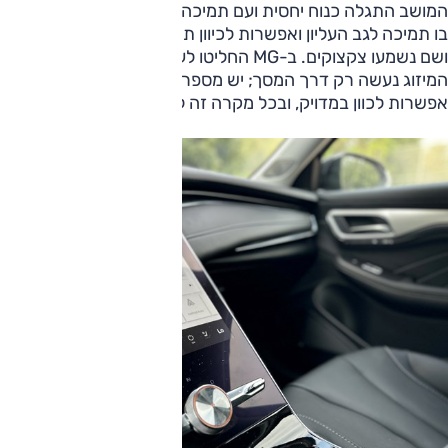
המושב התגלה כנוח יחסית ועם תמיכה צידית מספקת אך חסרה
בו תמיכה לגב העליון ואפשרות לכיוון תמיכה לגב התחתון ופה
ושם נשמעו צקצוקים. ב-MG החליטו לעשות "טסלה" וכיוון פתחי
המיזוג נעשה רק דרך המסך; יש מספר מצבים קבועים מראש, אין
אפשרות לכוון במדויק, ובכל מקרה זה לא נוח.