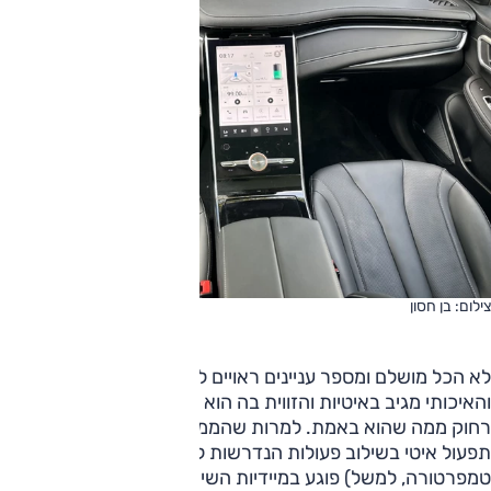
צילום: בן חסון
לא הכל מושלם ומספר עניינים ראויים לביקורת. המסך הנאה
והאיכותי מגיב באיטיות והזווית בה הוא ממוקם גורמת שייראה
רחוק ממה שהוא באמת. למרות שהממשק אתו נוח להבנה, אותו
תפעול איטי בשילוב פעולות הנדרשות לכמה לחיצות (שינוי
טמפרטורה, למשל) פוגע במיידיות השימוש ומפריע בזמן נהיגה.