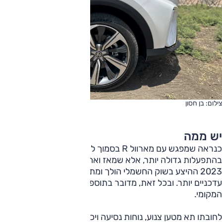
צילום: בן חסון
יש ממה
כנראה שמפגש עם מארוול R בסמוך למועד הצגתו היה מסתיים
בהתפעלות גדולה יותר, אלא שמאז ואחרי המחצית הראשונה של
2023 ההיצע בשוק החשמלי הולך ומתרחב ודגמים אחדים
עדכניים יותר. ובכל זאת, מדובר בתוספת ראויה ומעניינת לשוק
המקומי.
לחובתו תא מטען צנוע, נוחות נסיעה ויכולת דינמית לא מצטיינות,