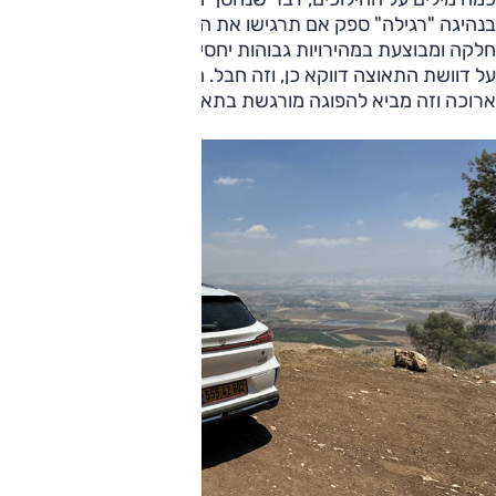
בנהיגה "רגילה" ספק אם תרגישו את החלפת ההילוך – היא
חלקה ומבוצעת במהירויות גבוהות יחסית. בעומס ובלחיצה הגונה
על דוושת התאוצה דווקא כן, וזה חבל. ההעברה עצמה חלקה אך
ארוכה וזה מביא להפוגה מורגשת בתאוצה.