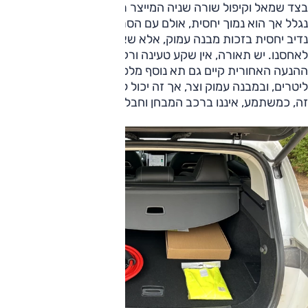
בצד שמאל וקיפול שורה שניה המייצר רצפה שטוחה. ישנו כיסוי
נגלל אך הוא נמוך יחסית, אולם עם הסרתו מתקבל מרחב הטענה
נדיב יחסית בזכות מבנה עמוק, אלא שאז אין מתגלה כי אין איפה
לאחסנו. יש תאורה, אין שקע טעינה ורק מיעוט ווי תלייה. בגרסת
ההנעה האחורית קיים גם תא נוסף מלפנים בנפח נאה, 150
ליטרים, ובמבנה עמוק וצר, אך זה יכול לסייע לאור המצב מאחור.
זה, כמשתמע, איננו ברכב המבחן וחבל.