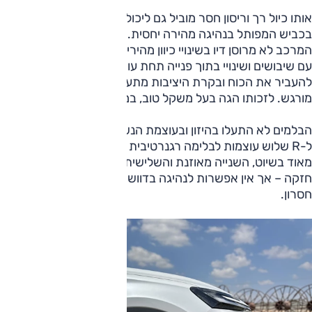
אותו כיול רך וריסון חסר מוביל גם ליכולת דינמית פחות מלבבת
בכביש המפותל בנהיגה מהירה יחסית. זוויות הגלגול גבוהות,
המרכב לא מרוסן דיו בשינויי כיוון מהירים והוא לא מתמודד טוב
עם שיבושים ושינויי בתוך פנייה תחת עומס. לעיתים הוא יתקשה
להעביר את הכוח ובקרת היציבות מתערבת די מוקדם ובאופן
מורגש. לזכותו הגה בעל משקל טוב, במיוחד במצב 'ספורט'.
הבלמים לא התעלו בהיזון ובעוצמת הנשיכה הראשונית שלהם.
ל-R שלוש עוצמות לבלימה רגנרטיבית – הראשונה מוצלחת
מאוד בשיוט, השנייה מאוזנת והשלישית מקבילה לבלימת מנוע
חזקה – אך אין אפשרות לנהיגה בדוושה אחת. לא בטוח שזה
חסרון.