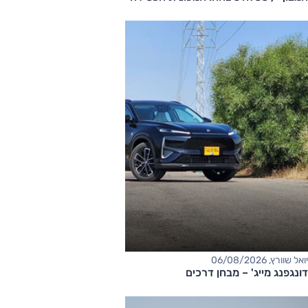
יואל שוורץ, 06/08/2026
דונגפנג מייג' – מבחן דרכים