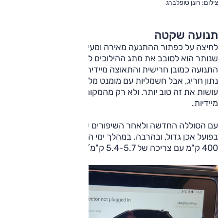
צילום: רונן טופלברג
תנועה שקטה
לחיצה על כפתור ההתנעה מאירה ומעירה את המחוונים וכל
שנותר הוא לסובב את מתג ההילוכים לכיוון D וללחוץ על הדוושה.
התנועה כמובן חרישית והתאוצה מיידית; ולא ש־8.6 שניות הוא
נתון חריג, אבל חשמליות עם מומנט מלא כבר באפס סל"ד, פשוט
עושות את זה טוב יותר. ולא רק מהמקום, גם תאוצות הביניים
מיידיות.
עם הסוללה החדשה ולאחר השיפורים שנעשו ברכב, הטווח
בפועל אכן גדול, ובהרבה. במהלך ימי המבחן זה עמד על 380-
400 ק"מ עם צריכה של 5.4-5.7 ק"מ/קוט"ש.