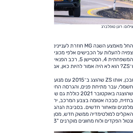
צילום: רונן טופלברג
החל מאמצע השנה MG חוזרת לעניינים בישראל — ועד סופה
צפויה להעלות על הכבישים אלפי מכוניות. עד כה הציגה את
המשפחתית 4, הסטיישן 5, רכב הפנאי בגודל בינוני מארוול.
ו־ZS? הוא לא היה אמור להיות כאן, אבל הוא כן הגיע לכאן.
ובכן, אותו ZS שהוצג ב־2015 עם מנוע בנזין וב־2018 עם מנוע
חשמלי, עבר מתיחת פנים, והגרסה החשמלית המחודשת
שהוצגה באוקטובר 2021 כוללת גם שינויים מעבר לנראה.
בחזית, סבכה אטומה בצבע המרכב, יחידות התאורה והפגושים
מלפנים ומאחור חדשים. בסביבת הנהג פקדים עדכניים לבקרת
האקלים למולטימדיה ממשק חדש, מסך "10.1 גדול מקודמו ("8)
ונטול הפקדים ולוח מחוונים מוקרנים "12.3 במקום זה האנלוגי.