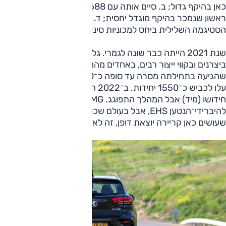
כאן בהיקף גדול; ב. סיים אותה עם 688 יחידות; ג. רכב סיני
ראשון שנמכר בהיקף מוגדל יחסית; ד. היה חלוץ בשבירת
הסטיגמה השלילית ביחס למכוניות סיניות.
שנת 2021 הייתה כבר שונה לגמרי. גלי ההדף של הקורונה פגעו
ביצרנים ובקווי ייצור רבים, באחדים מהם באופן בוטה. טסלה
שהגיעה בתחילתה מסרה עד סופה כ־6300 יחידות ואילו מ־ZS
עלו לכביש כ־1550 יחידות. ב־2022 התחיל יבוא הדגם לאחר
חידושו (מיד) אבל המהלך התפוגג. MG התנחמה במכירות שיא
להיברידי־הנטען EHS, אבל בעולם שכולו חשמל ודגמים סיניים
שעושים כאן קריירה יוצאת דופן, זה לא זה.