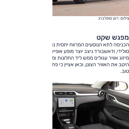
צילום: רונן טופלברג
מפגש שקט
הכניסה לתא הנוסעים המרווח יחסית נוחה. עיצוב סביבת הנהג
סולידי, ודאשבורד ניצב יוצר מופע אופייני ונדרש לרכב פנאי. פתחי
מיזוג אוויר עגולים ממש ליד החלונות ומלבניים במרכז מפזרים
היטב את האוויר הצונן, וכאן אציין כי פתחי מיזוג יש גם מאחור. וזה
טוב.