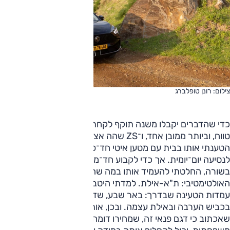
צילום: רונן טופלברג
כדי שהדברים יקבלו משנה תוקף לקחתי את הרכב למבחן ארוך
טווח, וביותר ממובן אחד, ו־ZS שהה אצלי שלושה חודשים.
הטענתי אותו בבית עם מטען איטי חד־פאזי וזה בהחלט הספיק
לנסיעה יום־יומית. אך כדי לקבוע חד־משמעית שזו מכונית עם
בשורה, החלטתי להעמיד אותו במה שהיה אז מבחן הטווח
האולטימטיבי: ת"א-אילת. למדתי היטב את המרחקים ואת
עמדות הטעינה שבדרך: באר שבע, שדה בוקר, פונדק 'כושי'
בכביש הערבה ובאילת עצמה. ובכן, אותה נסיעה הספיקה כדי
שאכתוב כי דגם פנאי זה, שמחירו דומה לזה של מכונית