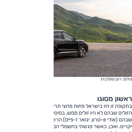
צילום: רונן טופלברג
ראשון מסוגו
בתקופה זו היו בישראל פחות מחצי תריסר דגמים חשמליים.
הזולים שבהם לא היו זולים ממש, בסיסיים והטווח קצר. היקרים
שבהם (אודי e-טרון, יגואר I-פייס) הרשימו מאוד אבל היו ממש
יקרים. ואכן, כאשר פגשתי בחשמלי הסיני הראשון שהגיע