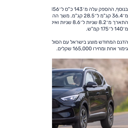
בנוסף, ההספק עלה מ־143 כ"ס ל־156 כ"ס ואילו המומנט ירד
מ־36.4 קג"מ ל־28.5 קג"מ. משך ההאצה ל־100 קמ"ש
התארך מ־8.2 שניות ל־8.6 שניות ואילו המהירות המרבית עלתה
מ־140 ל־175 קמ"ש.
הדגם המחודש מוצע בישראל עם הסוללה הגדולה יותר ברמת
גימור אחת ומחירו 165,000 שקלים.