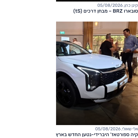
קינן כהן, 05/08/2026
סובארו BRZ – מבחן דרכים (tS)
אלי שאולי, 05/08/2026
קיה ספורטאז' היברידי-נטען החדש בארץ – המחיר החל מ-220,000