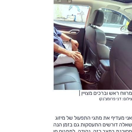
מרווח ראש וברכים מצויין |
צילום: דני פרומצ'נקו
אני מעדיף את מתגי התפעול של מיזוג האוויר מחוץ למסך, מכיוון
שאלה דורשים התעסקות גם בזמן הנהיגה, וכזאת עשויה להיות
מסוכנת במצב כזה. נקודה. למתגים חיצוניים ניתן להגיע עם היד