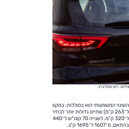
צילום: רונן טופלברג
השינוי המשמעותי הוא בסוללות; במקום אחת (45.6 קוט"ש
ל־263 ק"מ) שתיים גדולות יותר לבחירה: לראשונה 50.3 קוט"ש
ל־320 ק"מ, לשנייה 70 קוט"ש ל־440 ק"מ. המשקל עלה
בהתאם, מ־1607 ל־1695 ק"ג.