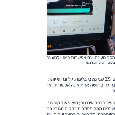
מסך טעינה, עם אפשרות כיוונון לטעינה חלקית |
צילום: דני פרומצ'נקו
ב־ZS שני מצבי בלימה, קל ונחוש יותר, עד כדי זחילה בשניהם;
נהיגה בדוושה אחת אינה אפשרית, ואחרי שהתרגלתי זה חסר
לי.
בעיר הרכב אינו נוח; הוא מאוד קופצני בעיקר על משטחי האטה,
שרבים מהם מפוזרים במקום מגורי. בכביש המהיר נוחות הנסיעה
משתפרת יחד העלייה בקצב ועם השיפור באיכות הכבישים, ונוח