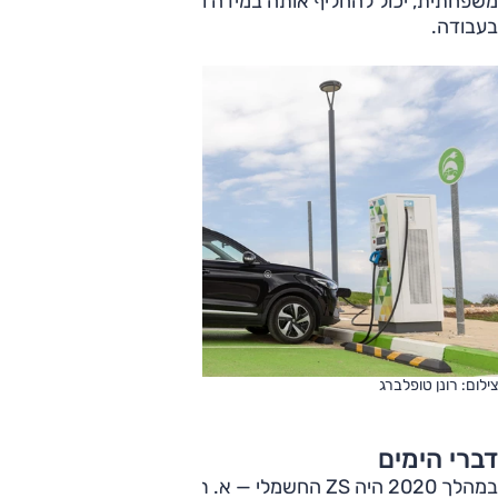
משפחתית, יכול להחליף אותה במידה ויש נקודת הטענה בבית או
בעבודה.
צילום: רונן טופלברג
דברי הימים
במהלך 2020 היה ZS החשמלי — א. רכב ראשון מסוגו שנמכר