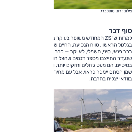
צילום: רונן טופלברג
סוף דבר
למרות ש־ZS המחודש משופר בעיקר בבעיה העיקרית שהייתה לו
בגלגול הראשון, טווח הנסיעה, החיים שלו לא יהיו קלים. הוא —
רכב פנאי, סיני, חשמלי, לא יקר — כבר אינו לבדו בשוק, ובזמן
שנעדר התייצבו מספר דגמים שהצליחו מאוד עם אותם מרכיבים
בסיסיים, הם מעט גדולים וחזקים יותר, ומחירם קרוב עד זהה. כך
שמן הסתם יימכר כראוי, אבל עם מחיר משופר ביחס אליהם, הוא
בוודאי יצליח בהרבה.