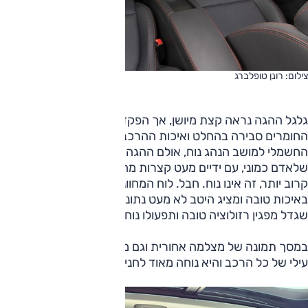
צילום: רונן טופלברג
גלגל ההגה נראה קצת מיושן, אך הפקדים נוחים לתפעול. איכות
החומרים סבירה בהחלט ואיכות ההרכבה טובה מאוד. הכוונון
החשמלי למושב הנהג נוח, אולם ההגה אינו נע על ציר האורך, כך
שלאדם כמוני, עם ידיים מעט קצרות מהממוצע שחייב לשבת
קרוב יותר, זה אינו נוח. חבל. לוח המחוונים המוקרן והחדש
באיכות טובה ומציג היטב לא מעט נתונים. מסך המולטימדיה
שגדל מפגין רזולוציה טובה ותפעולו נוח.
במסך תמונה של מצלמה אחורית וגם מצלמת מעוף ציפור למבט
עילי של כל הרכב והיא נוחה מאוד לחניות צפופות.