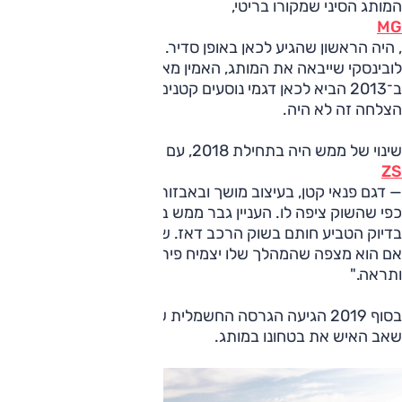
המותג הסיני שמקורו בריטי,
MG
, היה הראשון שהגיע לכאן באופן סדיר. ראש הפירמידה בחברת
לובינסקי שייבאה את המותג, האמין מאוד בתעשייה הסינית ועוד
ב־2013 הביא לכאן דגמי נוסעים קטנים של המותג. סיפור
הצלחה זה לא היה.
שינוי של ממש היה בתחילת 2018, עם יבוא
ZS
— דגם פנאי קטן, בעיצוב מושך ובאבזור מלא, וגם הוא לא היה זול
כפי שהשוק ציפה לו. העניין גבר ממש במקצת, אך המותג לא
בדיוק הטביע חותם בשוק הרכב דאז. שאלתי אז את אותו מנהל
אם הוא מצפה שהמהלך שלו יצמיח פירות. תשובתו הייתה "חכה
ותראה."
בסוף 2019 הגיעה הגרסה החשמלית של ZS והבנתי מאיפה
שאב האיש את בטחונו במותג.