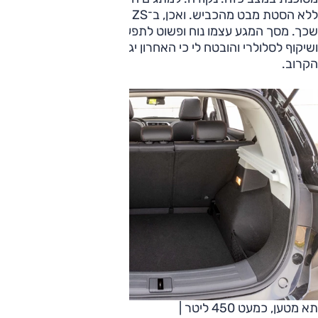
ללא הסטת מבט מהכביש. ואכן, ב־ZS ישנם פקדים כאלה — וטוב
שכך. מסך המגע עצמו נוח ופשוט לתפעול. חסר לי מטען אלחוטי
ושיקוף לסלולרי והובטח לי כי האחרון יגיע עם עדכון התוכנה
הקרוב.
תא מטען, כמעט 450 ליטר |