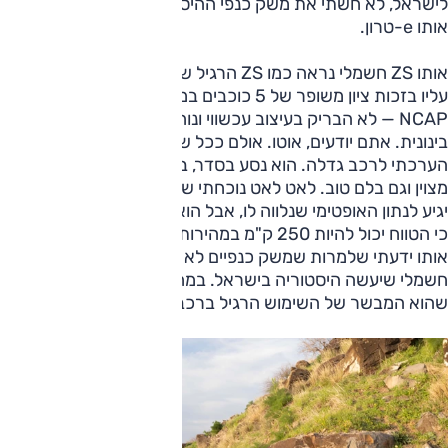
לישראל, לא חשתי את משק כנפי ההיסטוריה כפי שחוויתי עם
אותו e-טרון.
אותו ZS חשמלי נראה כמו ZS הרגיל שקדם לו — אך התעלה
עליו בזכות ציון משופר של 5 כוכבים במבחן הבטיחות של יורו
NCAP — לא הבריק בעיצוב עכשווי ונוחות הנסיעה הייתה
בינונית. אתם יודעים, אוטו. אולם ככל שהמבחן התארך, כך
הערכתי לרכב גדלה. הוא נסע בסדר, בעיר ומחוצה לה. האיץ
מצוין וגם בלם טוב. לאט לאט נוכחתי שאמנם טווח הנסיעה לא
יגיע לנתון האופטימי שנלווה לו, אבל הוא בהחלט מכובד. הערכתי
כי הטווח יכול להיות 250 ק"מ במהירות שפויה. כאשר החזרתי
אותו ידעתי שלמרות שמשק כנפיים לא הורגש, מדובר ברכב
חשמלי שיעשה היסטוריה בישראל. במחיר בו נמכר אז נראה היה
שהוא המבשר של השימוש הרגיל ברכב חשמלי בישראל.