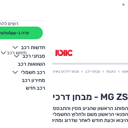
רוצים להת
פניה ב-WhatsApp
חדשות רכב
חיפוש רכב
+
-
מבחני רכב
השוואות רכב
רכב חשמלי
אוטו
כתבות
מבחני רכב
מבחני דרכים בארץ
MG ZS - מבחן דרכים
מחירון רכב
רכב חדש
MG ZS - מבחן דרכים
המותג הראשון שהגיע מסין והתבסס כאן היה אחראי גם לדגם
הפנאי הראשון משם ולחלוץ החשמלי שהצליח פה. מאז פסק
היבוא וכעת חודש לאחר שדרוג ומתיחת פנים