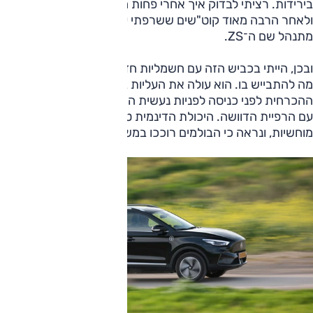
בירידות. רציתי לבדוק איך אחרי פחות מומנט וקצת יותר הספק —
ולאחר הרבה מאוד קוט"שים ששרפתי עם חשמליות אחרות —
מתנהל שם ה־ZS.
ובכן, הייתי בכביש הזה עם חשמליות חזקות יותר, אבל ל־ZS אין
מה להתבייש בו. הוא עולה את העליות בזריזות, והבלימה
ההכרחית לפני כניסה לפניות נעשית היטב על־ידי בלימת המנוע
עם הרפיית הדוושה. היכולת הדינמית טובה, אבל זוויות הגלגול
מוחשיות, ונראה כי הבולמים רוככו במשהו.