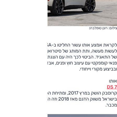
צילום: רונן טופלברג
לקראת אמצע אותו עשור החליטו ב-PSA (אז פיגו'-סיטרואן)
לעשות מעשה, ותת המותג של סיטרואן היה למותג יוקרה עצמאי
של התאגיד. הביטוי לכך היה עם הצגתו של 7 קרוסבק – דגם
פנאי קומפקטי עם עיצוב חוץ ופנים, אבזור וחומרים כיאה וכראוי
ובביצוע מקורי וייחודי.
אותו
DS 7
קרוסבק הושק במרץ 2017, ומתיחת הפנים הוכרזה ביוני 2022.
בישראל משווק הדגם מאז 2018 וזה המחודש הגיע לכאן לא
מכבר.