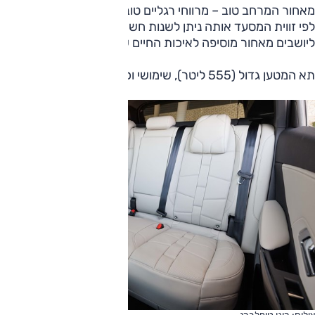
מאחור המרחב טוב – מרווחי רגליים טובים, מרווח ראש סביר גם
לפי זווית המסעד אותה ניתן לשנות חשמלית. בקרת האקלים
ליושבים מאחור מוסיפה לאיכות החיים שם.
תא המטען גדול (555 ליטר), שימושי וכולל רצפה כפולה.