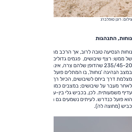
צילום: רונן טופלברג
נוחות, התנהגות
נוחות הנסיעה טובה לרוב, אך הרכב מתקשה לעיתים על אתגרים
של ממש: רצף שיבושים, פגמים גדולים, פסי האטה; צמיגי
235/45-20 שהדופן שלהם צרה, אינם משתתפים בספיגה.
במצב הנהיגה 'נוחות', בו המתלים פועלים גם לפי מידע שמספקת
מצלמת דרך ביחס לשיבושים, הכיול רך מדי ובעיקר הריסון חסר,
לאחר מעבר על שיבושים; במצבים כמו 'ספורט', ריסון המרכב
עדיף משמעותית. לכן, בכביש גלי בין-עירוני זה המצב העדיף ושם
הוא פועל כנדרש. לעיתים נשמעים גם רעשי מתלים (בעיר) ורעשי
כביש (מחוצה לה).