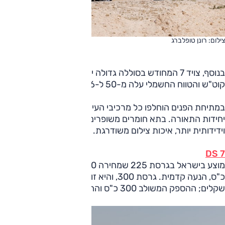
צילום: רונן טופלברג
בנוסף, צויד 7 המחודש בסוללה גדולה יותר – מ-13.2 ל-14.2
קוט"ש והטווח החשמלי עלה מ-50 ל-66 ק"מ (58 ק"מ ב-360).
במתיחת הפנים הוחלפו כל מרכיבי העיצוב מלפנים ומאחור, גם
יחידות התאורה. בתא חומרים משופרים, מערכת הפעלה שונה
וידידותית יותר, איכות צילום משודרגת.
DS 7
מוצע בישראל בגרסת 225 שמחירה 340,000 שקלים – 225
כ"ס, הנעה קדמית. גרסת 300, והיא זו שנבחנה, עולה 395,000
שקלים; ההספק המשולב 300 כ"ס וההנעה כפולה.