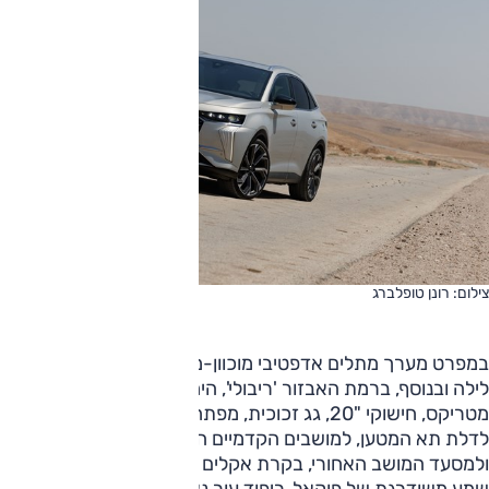
צילום: רונן טופלברג
במפרט מערך מתלים אדפטיבי מוכוון-מצלמה ומערכת לראיית
לילה ובנוסף, ברמת האבזור 'ריבולי', היחידה המוצעת כאן: לד
מטריקס, חישוקי "20, גג זכוכית, מפתח חכם, תפעול חשמלי
לדלת תא המטען, למושבים הקדמיים הכוללים אוורור ועיסוי
ולמסעד המושב האחורי, בקרת אקלים תלת-אזורית, מערכת
שמע משודרגת של פוקאל, ריפוד עור נאפה. בנוסף, אפשרות