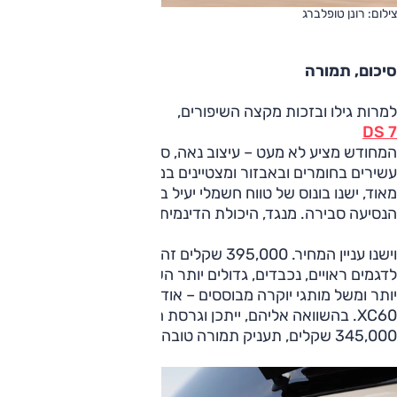
צילום: רונן טופלברג
סיכום, תמורה
למרות גילו ובזכות מקצה השיפורים,
DS 7
המחודש מציע לא מעט – עיצוב נאה, סביבת נהג ופנים רכב
עשירים בחומרים ובאבזור ומצטיינים במקוריות, הביצועים טובים
מאוד, ישנו בונוס של טווח חשמלי יעיל ברמה היום-יומית ונוחות
הנסיעה סבירה. מנגד, היכולת הדינמית אינה מתעלה.
וישנו עניין המחיר. 395,000 שקלים זה תג מחיר הקרוב מאוד
לדגמים ראויים, נכבדים, גדולים יותר השייכים לקטגוריה גבוהה
יותר ומשל מותגי יוקרה מבוססים – אודי Q5, ב.מ.וו X3, וולוו
XC60. בהשוואה אליהם, ייתכן וגרסת ההנעה הקדמית, שמחירה
345,000 שקלים, תעניק תמורה טובה יותר.