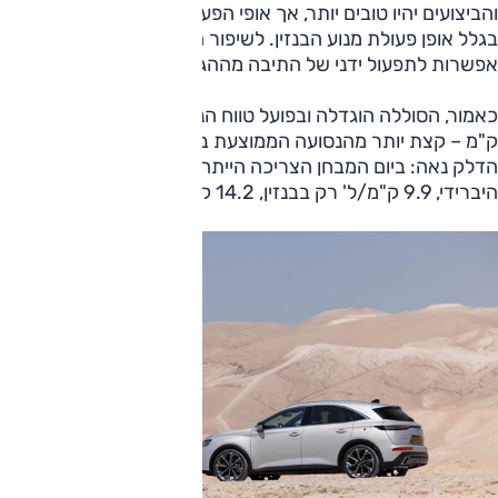
והביצועים יהיו טובים יותר, אך אופי הפעולה יהיה יותר "עסוק"
בגלל אופן פעולת מנוע הבנזין. לשיפור הביצועים והיכולת ישנה
אפשרות לתפעול ידני של התיבה מההגה.
כאמור, הסוללה הוגדלה ובפועל טווח הנסיעה החשמלי הוא כ-50
ק"מ – קצת יותר מהנסועה הממוצעת בישראל (45 ק"מ). צריכת
הדלק נאה: ביום המבחן הצריכה הייתה 11.3 ק"מ/ל' במצב
היברידי, 9.9 ק"מ/ל' רק בבנזין, 14.2 ק"מ/ל' בשיוט.