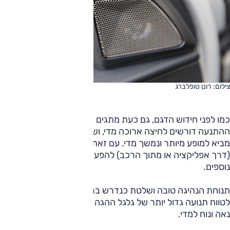
צילום: רונן טופלברג
כמו לפני חידוש הדגם, גם כעת מתגים רבים ובראשם זה של
ההתנעה דורשים לחיצה ארוכה מדי, ושינוי מצבי הניהוג והתצוגות
מביא למופע מיותר ונמשך מדי. עם זאת, בחידוש נוספה אפשרות
(דרך אפליקציה או מתוך הרכב) להפעיל מראש מיזוג ומערכות
נוספים.
תנוחת הנהיגה טובה ושלטת כנדרש ברכב פנאי, אבל הייתי שמח
לטווח תנועה גדול יותר של גלגל ההגה כלפי מעלה. מושב הנהג
נאה ונוח למדי.