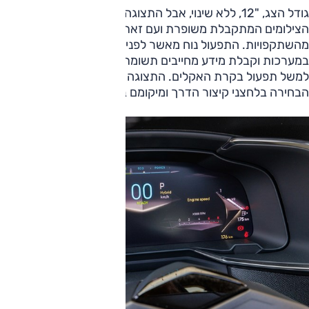
גודל הצג, "12, ללא שינוי, אבל התצוגה טובה יותר, איכות
הצילומים המתקבלת משופרת ועם זאת המסך עלול לסבול
מהשתקפויות. התפעול נוח מאשר לפני החידוש, ועדיין שליטה
במערכות וקבלת מידע מחייבים תשומת לב בזמן נהיגה – כך
למשל תפעול בקרת האקלים. התצוגה לפעמים אינה שיטתית וגם
הבחירה בלחצני קיצור הדרך ומיקומם בבסיס הצג אקראית.