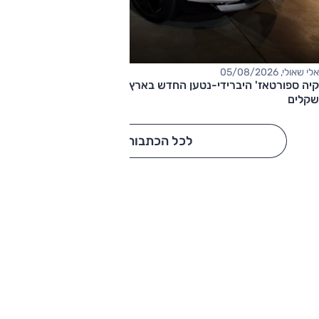
אלי שאולי, 05/08/2026
קיה ספורטאז' היברידי-נטען החדש בארץ – המחיר החל מ-220,000
שקלים
לכל הכתבות