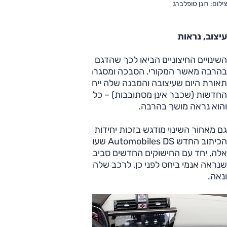
צילום: רונן טופלברג
עיצוב, נראות
השינויים החיצוניים הביאו לכך שהדגם המחודש נראה נאה
בהרבה מאשר המקורי. הסבכה ומסגרתה המחודדת יותר,
תאורת היום שעיצובה והמבנה שלה ייחודיים, יחידות התאורה
החדשות (שכבר אינן מסתובבות) – כל אלה עושים פלאות לרכב
והוא נראה מושך בהרבה.
גם מאחור השינוי מודגש בזכות יחידות תאורה מחודשות וביניהן
הכיתוב החדש Automobiles DS שעושה יח"צ למותג. שינויים
אלה, יחד עם החישוקים החדשים סביב, עושים את 7 המעודכן
שנראה אנמי ביחס לפני כן, לרכב שלהופעה שלו אופי מובחן
ונאה.