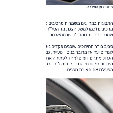
צילום: רונן טופלברג
התצוגות במחוונים משמרות מרכיבים לא שגרתיים, ותכנות
מרכיבים (כמו למשל הצגת מד הסל"ד המוזר) מחייב פעולה
שמנסה להיות דומה לזו שבסמארטפון.
סביב בורר ההילוכים שוכנים פקדים נאים אך דומים; עם הזמן
לומדים ועד אז מדובר בניסוי וטעייה. גם לתפעול גג הזכוכית
הגדול מתגים דומים (אחד לפתיחה אחד לכיסוי) המחייבים
היכרות נמשכת; הם דומים זה לזה, ובמקרים רבים האצבע
מפעילה את תאורת הפנים.