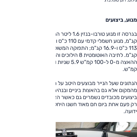
צילום: רונן טופלברג
מנוע, ביצועים
בגרסה זו מנוע טורבו-בנזין 1.6 ליטר המייצר 200 כ"ס ו-30.6
קג"מ, מנוע חשמלי קדמי עם 110 כ"ס ו-32.6 קג"מ ואחורי עם
113 כ"ס ו-16.9 קג"מ; התפוקה המשולבת היא 300 כ"ס ו-53
קג"מ. לתיבה האוטומטית 8 הילוכים וההנעה כפולה. משך
ההאצה מ-0 ל-100 קמ"ש 5.9 שניות והמהירות המרבית 235
קמ"ש.
הנתונים שעל הנייר מבוצעים היטב על הכביש, לא רק ביציאה
מהמקום אלא גם בהאצות ביניים ובנהיגה תחת עומס. ואותם
ביצועים מכובדים נשמרים גם כאשר הצג מראה שהסוללה ריקה;
רק פעם אחת ביום חם מאוד חשנו היחלשות בכוח ומסיבה שלא
ידועה.