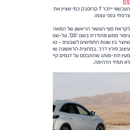
DS
העכשווי ייזכר 7 קרוסבק כמי שציין את לידתו כמותג יוקרה
צרפתי בפני עצמו.
לקראת סוף העשור הראשון של המאה, הכריזה סיטרואן על רמת
גימור ממש מהודרת בשם 'DS', על-שם הדגם האייקוני שלה
שיוצר בין שנות החמישים לשבעים – טכנולוגיה מתקדמת במיוחד,
עיצוב פורץ דרך. במחצית הראשונה של העשור הבא התגבש
מעין תת-מותג שהתבסס על דגמים קיימים של סיטרואן, והתוצאה
לא תמיד הדהימה.