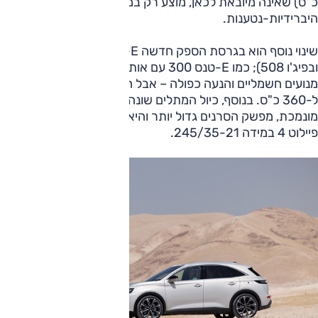
כ"ס) שאינה מיובאת לכאן, מוצע רק במהדורות
היברידיות-נטענות.
שינוי נוסף הוא בגרסת הספק חדשה E-טנס 360 (גם ב-DS9
ובפיג'ו 508); כמו E-טנס 300 עם אותו טורבו-בנזין 1.6 ליטר, 2
מנועים חשמליים והנעה כפולה – אבל ההספק גדול ב-60 כ"ס
ל-360 כ"ס. בנוסף, כיול המתלים שונה, הבולמים אחרים, היא
מונמכת, מפשק הסרנים גדול יותר והיא מצוידת בצמיגי משלין
פיילוט 4 במידה 245/35-21.