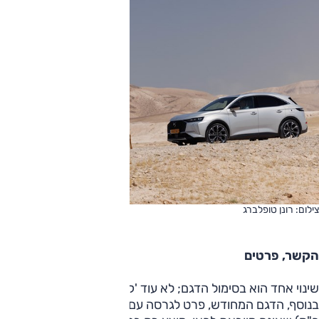
צילום: רונן טופלברג
הקשר, פרטים
שינוי אחד הוא בסימול הדגם; לא עוד 'קרוסבק' כי אם '7' בלבד.
בנוסף, הדגם המחודש, פרט לגרסה עם מנוע דיזל (1.5 ל', 130