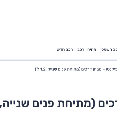
טויוטה ראב 4, קיה
ב חשמלי
מחירון רכב
רכב חדש
רכבי הסלב
ספורטאז' לונג ויונדאי
"הצל"
טוסון לונג ראש בראש: על
הנייר ועל הכביש
יקנטו – מבחן דרכים (מתיחת פנים שנייה, 1.2 ל')
כים (מתיחת פנים שנייה,