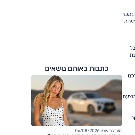
לדגם הנמכר
מתיחת
, אבל
לצת
כתבות באותם נושאים
 מחוונים מוקרן המחליף לוח אנלוגי, יציאות ה-USB עודכנו
מוצעת
אך התפוקה
מערכת אוטו, 06/08/2026