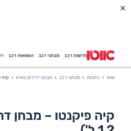
פריט מהיר
חדשות רכב
מבחני רכב
השוואות רכב
רכ
באיזה רכב פנאי נוסעת
אגם בוחבוט?
אוטו
כתבות
מבחני רכב
מבחני דרכים בארץ
קיה פ
קיה פיקנטו – מבחן דר
1.2 ל')