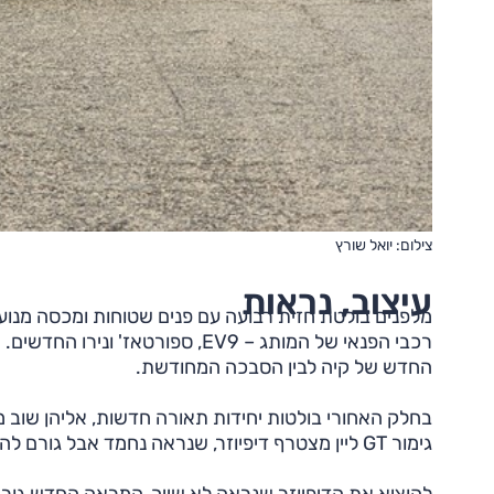
צילום: יואל שורץ
עיצוב, נראות
מלפנים בולטת חזית רבועה עם פנים שטוחות ומכסה מנוע
רכבי הפנאי של המותג – EV9, ספורט
החדש של קיה לבין הסבכה המחודשת.
בחלק האחורי בולטות יחידות תאורה חדשות, אליהן שוב מ
גימור GT ליין מצטרף דיפיוזר, שנראה נחמד אבל גורם להרמת גבה ברכב עם הספק כל כך צנוע.