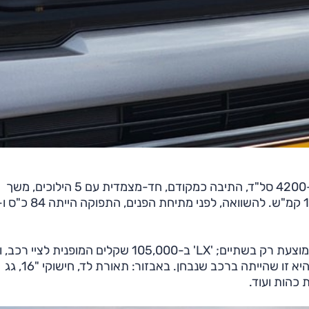
המנוע מייצר כעת 79 כ"ס ב-6000 סל"ד ו-11.5 קג"מ ב-4200 סל"ד, התיבה כמקודם, חד-מצמדית עם 5 הילוכים, משך
ליין' המוצעת ללקוחות פרטיים, מחירה 106,000 שקלים והיא זו שהייתה ברכב שנבחן. באבזור: תאורת לד, חישוקי "16, גג
 כהות ועוד.