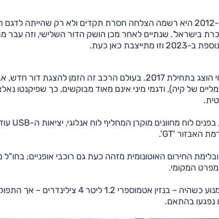
את קיה פיקנטו אין צורך להציג. מיומה הראשון בישראל ב-2012 היא רשמה הצלחה חסרת תקדים ולא רק שהייתה 
המכונית הנמכרת בישראל'. שנתיים לאחר מכן הושק הדור השלישי, וזה עבר 
המיני פיקנטו החל את דרכו ב-2004 והדור השלישי-נוכחי הוצג בתחילת 2017. בעולם הרכב זה הזמן להצגת דור חדש
דת במעבר לחשמל (ראו סדרת דגמי EV החשמליים של קיה), ודגמי מיני אינם מאוד מבוקשים, כך שפיקנטו נא
ית.
אז מה השתנה הפעם? בחוץ מראה חדש מלפנים ומאחור, בפנים לוח
לימת החירום האוטונומית מזהה כעת גם רוכבי אופניים; בחו"ל 
מפרט המקומי.
שינויים נרשמו בגזרת יחידת הכוח ואלה מעט מבאסים. המנוע כשהיה – בנזין אטמוספרי 1.2 ליטר 4 צילינדרים – 
 נפגעו בהתאם.