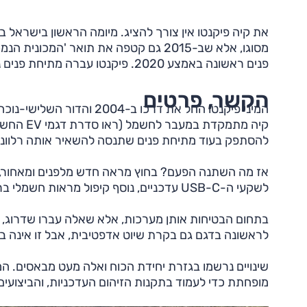
מסוגו, אלא שב-2015 גם קטפה את תואר '
פנים ראשונה באמצע 2020. פיקנטו עברה מתיחת פנים נוספת ב-2023 וזו מתייצבת כאן כעת.
הקשר, פרטים
קיה מתמק
להסתפק בעוד מתיחת פנים שתנסה להשאיר אותה רלוונט
לשקעי ה-USB-C עדכניים, נוסף קיפול מראות חשמלי ברמת האבזור 'GT'.
בתחום הבטיחות אותן מערכות, אלא שאלה עברו שדרוג, וב
לראשונה בדגם גם בקרת שיוט אדפטיבית, אבל זו אינה ב
מופחתת כדי לעמוד בתקנות הזיהום העדכניות, והביצועים