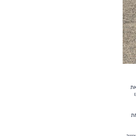
את
ו
מת