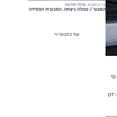
ניר בן טובים , 06/08/2026
המבוך / טסלה ניצחה. המכונית הפסידה
עוד כתבות
ההאצה ל-100 קמ"ש 16.5 שניות והמהירות המרבית 159 קמ"ש. להשוואה, לפני מתיחת הפנים, התפוקה הייתה 84 כ"ס ו-12
פיקנטו שווקה עד כה בארבע רמות אבזור, ואילו כעת היא מוצעת רק בשתיים; 'LX' ב-105,000 שקלים המופנית לציי רכב, ו-'GT