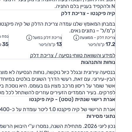
N ולהקפיד בעניין בלם החניה.
קיה פיקנטו - צריכת דלק
ק"מ/ל' – נתונים נאים.
נפח מ
צריכת דלק - ממוצעת
צריכת דלק בפועל
35
13
17.2
ק"מ/ליטר
ק"מ/ליטר
ל
למידע והשוואת טווחי נסיעה / צריכת דלק
נוחות והתנהגות
בנסיעה עירונית ובגלל כיול נוקשה, נוחות הנסיעה לא מ
הבין-עירוני. עם זאת, רעשי הדרך השונים בולטים במיוחד
אשר שומר על ריסון מרכב מצוין גם בעומס. היא נוסכת ביט
לפרקים. בעיר הממדים הזעירים עוזרים להשתחל לכל מק
אגרת רישוי שנתית (טסט) - קיה פיקנטו
אגרת הרישוי של קיה פיקנטו 1.0 ליטר עומדת על כ-1,400 ש"ח לשנה.
נתוני מסירות
נכון ליוני 2026. מתחילת השנה, נמסרו ע''י היבואן הרשמי (''טלקאר'') - 4,642 יחידות.