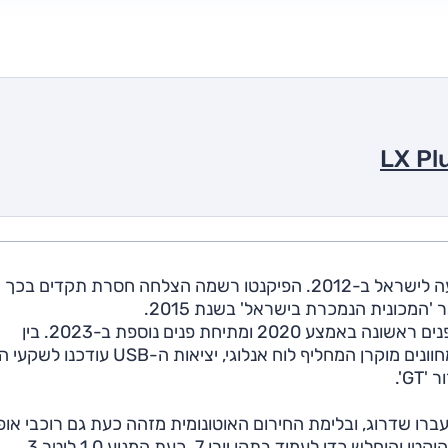
קיה פיקנטו (Kia Picanto) היא מכונית מיני ותיקה שהגיעה לישראל ב-2012. הפיקנטו רשמה הצלחה חסרת תקדים בכך
מכונית הנמכרת בישראל' בשנת 2015.
שנתיים לאחר מכן הושק הדור השלישי, וזה עבר מתיחת פנים ראשונה באמצע 2020 ומתיחת פנים נוספת ב-2023. בין
העדכונים נרשם עיצוב חדש מלפנים ומאחור, בפנים לוח מחוונים מוקרן המחליף לוח אנלוגי, יציאות ה-USB עודכנו
רו שדרוג, ובלימת החירום האוטונומית מזהה כעת גם רוכבי אופנ
ביוני 2026 נחתה בישראל הפיקנטו לאחר שהמנוע שלה הוקטן והוחלש כדי לעמוד בתקן יורו 7. כעת המנוע 1.0 ליטר 3