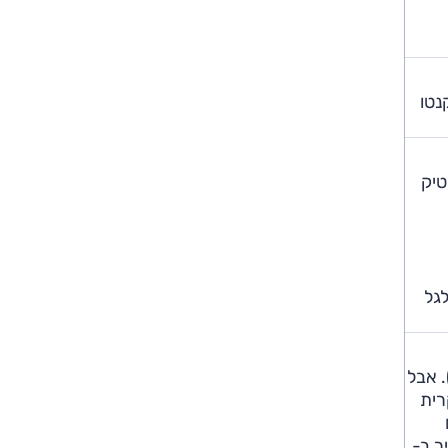
נטו
טיק
(255 ליטרים), יש גלגל
7 כ"ס זה לא הרבה בימינו, גם כשהמשקל העצמי נמוך (991 ק"ג). אבל
 העיקרית
 שבחניה יש להשאיר ב-