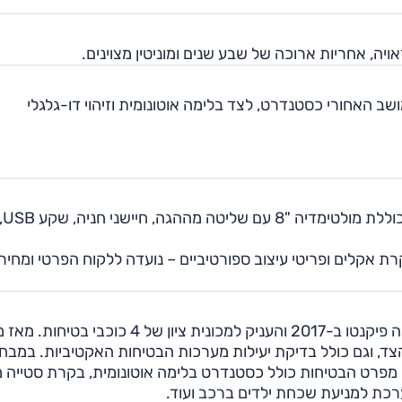
יה, אחריות ארוכה של שבע שנים ומוניטין מצוינים.
ושב האחורי כסטנדרט, לצד בלימה אוטונומית וזיהוי דו-גלגלי
רמת האבזור 'EX' עולה 99,900 שקלים, פונה לציי רכב וכוללת מולטימדיה "8 עם שליטה מה
ורת לד, חישוקי "16, גג זכוכית, בקרת אקלים ופריטי עיצוב ספורטיביים – נועדה ללקוח הפרטי ומחי
ארגון יורו NCAP פרסם את תוצאות מבחני הריסוק של קיה פיקנטו ב-2017 והעניק למכונית ציון של 4 כוכבי ב
ת הצד, וגם כולל בדיקת יעילות מערכות הבטיחות האקטיביות. במבחן
i1 קיבלה ציון של 3 כוכבי בטיחות. מפרט הבטיחות כולל כסטנדרט בלימה אוטונומית, בקרת סטיי
רכת למניעת שכחת ילדים ברכב ועוד.