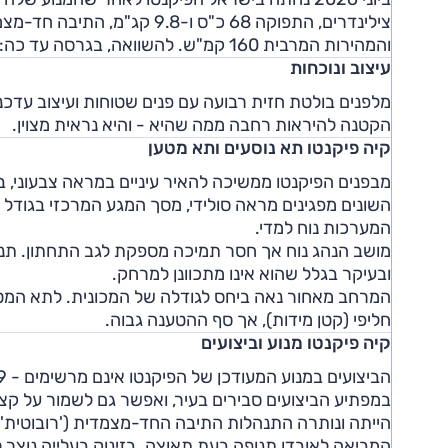
והמהירות המרבית 160 קמ"ש. להשוואה, בגרסה עד כה: 1.2 ליטר, 79 כ"ס ו-11.5 קג"מ, 16.5 שניות ו-159 קמ"ש.
עיצוב ונוכחות
מלפנים בולטת חזית רבועה עם פנים שטוחות ועיצוב עדכני
הקטנה להיראות רחבה ממה שהיא - והיא נראית מצוין.
קיה פיקנטו תא נוסעים ותא מטען
מבפנים הפיקנטו ממשיכה להאיר עיניים במראה צבעוני, בז
המערכות נוח למדי.
מושב הנהג נוח אך חסר תמיכה מספקת לגב התחתון. תנו
ובעיקר בגלל שהוא אינו מתכוונן למרחק.
חליפי (קטן מידות), אך סף ההטענה גבוה.
קיה פיקנטו מנוע וביצועים
הייתה ונותרה התנהלות התיבה החד-מצמדית ('רובוטית'). 