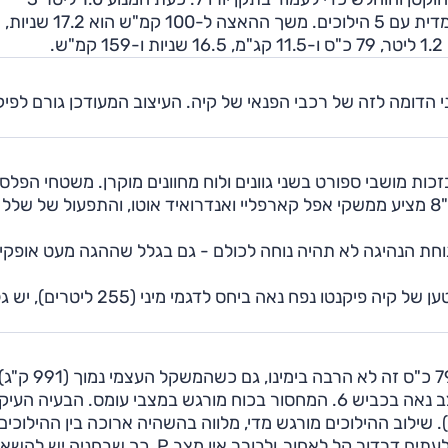
צילינדרים, התפוקה 68 כ"ס ו-9.8 קג"מ, התיבה חד-מצמדית עם 5 הילוכים. משך ההאצה ל-100 קמ"ש הוא 17.2 שניות,
 הדומה לזה של רכבי הפנאי של קיה. העיצוב המעודכן גורם לפיק
כות מושבי ספורט בשני גוונים ולוח מחוונים מוקרן. משטחי הפלס
השונים מפגינים מראה סולידי, מסך המגע המרכזי בגודל "8 מציע ממשקי אפל קארפליי ואנדרואיד אוטו, והתפעול של שלל
חת הנהיגה לא תהיה נוחה לכולם - גם בגלל שההגה מעט אופקי
המרחב מאחור נאה ביחס לגודלה של המכונית. לתא המטען של קיה פיקנטו נפח נאה ביחס לדגמי מיני 
הביצועים במנוע המעודכן של הפיקנטו אינם מרשימים - 9
במפתיע הביצועים סבירים בעיר, ואפשר גם לשמור על קצב נאה בכביש 6. המחסור בכוח מורגש במצבי עומס. הבעיה
שילוב ההילוכים מורגש מדי, מלווה בהשהיה ארוכה בין ההילוכים
המביאה לאובדן תנופה בעת תאוצה. בזינוק בעלייה נוצר לעתים דרדור קל לאחור, ולבורר אין מצב P, כך