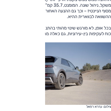
משקל, ניהול שונה. המומנט, 35.7 קמ"ש, זהה לזה של ב.מ.וו M3
מסוף הניינטיז – וכך גם ההנעה האחורית. וכאן מסתיימת
ההשוואה לבווארית ההיא.
בכל אופן, לא מורגש שינוי מהותי בהתנהלות. וזה אומר מספיק
כוח לעקיפות בין-עירוניות, גם כאלה מרובות משתתפים.
צילום: עזרא רפאל