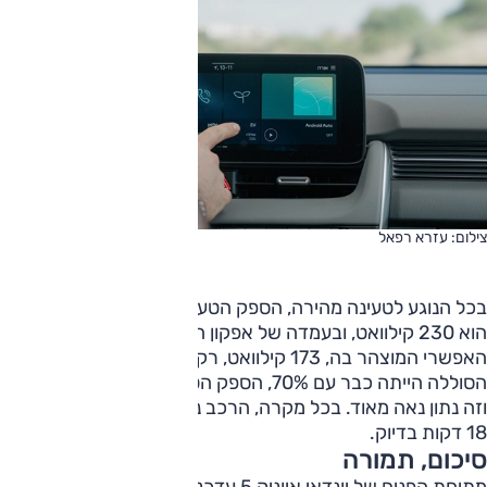
צילום: עזרא רפאל
בכל הנוגע לטעינה מהירה, הספק הטעינה המהירה של איוניק 5
הוא 230 קילוואט, ובעמדה של אפקון הצלחנו להגיע למקסימום
האפשרי המוצהר בה, 173 קילוואט, רק 2 קילוואט פחות. כאשר
הסוללה הייתה כבר עם 70%, הספק הטעינה היה 145 קילוואט,
וזה נתון נאה מאוד. בכל מקרה, הרכב נטען מ-32% ל-82% תוך
18 דקות בדיוק.
סיכום, תמורה
מתיחת הפנים של יונדאי איוניק 5 עדכנה את העיצוב החיצוני וגם