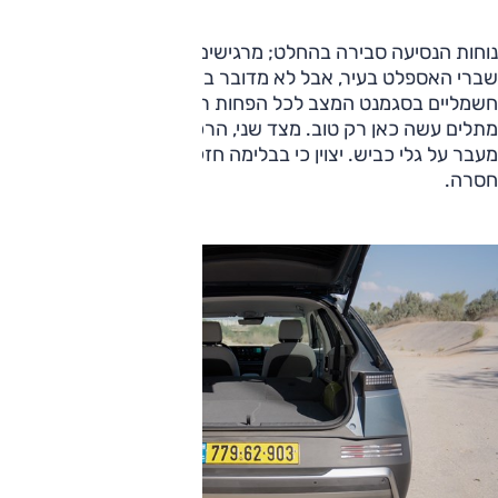
נוחות הנסיעה סבירה בהחלט; מרגישים את תיקוני הכביש או
שברי האספלט בעיר, אבל לא מדובר במשהו מציק וחביחס לכלים
חשמליים בסגמנט המצב לכל הפחות ראוי. ובכלל אותו כיול
מתלים עשה כאן רק טוב. מצד שני, הרכב אינו מרוסן לגמרי עם
מעבר על גלי כביש. יצוין כי בבלימה חזקה עוצמת הנשיכה
חסרה.