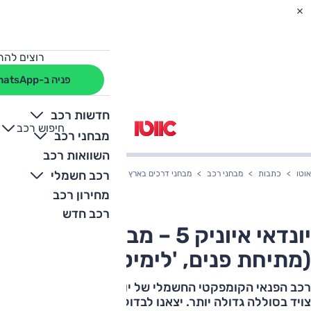
רוצים להת
פניה ב-WhatsApp
חדשות רכב
חיפוש רכב
+
-
מבחני רכב
השוואות רכב
רכב חשמלי
אוטו
כתבות
מבחני רכב
מבחני דרכים בארץ
יונדאי איוניק 5 – מבחן דרכים (מתיחת פנים, 'לימיטד')
מחירון רכב
רכב חדש
יונדאי איוניק 5 – מבחן דרכים
(מתיחת פנים, 'לימיטד')
רכב הפנאי הקומפקטי החשמלי של יונדאי עבר מתיחת פנים,
צויד בסוללה גדולה יותר. יצאנו לבדוק האם הוא עדיין רלוונטי