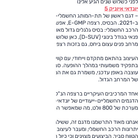
לפני כשלוש שנים הגיע אלינו
יונדאי איוניק 5
– דגם ראשון של תת-המותג החשמלי-ייעודי איוניק שהוכרז
ב-2021. הבסיס, רצפה E-GMP, אפשר למקסם את יתרונות
הרכב החשמלי: בסיס גלגלים גדול מאוד ביחס לסגמנט, דגם
פנאי בגודל בינוני (D-SUV), כאן שלושה מטרים. זה אפשר ליצור
מרחב פנים עצום ביחס, גם בזכות רצפה שטוחה.
העיצוב בהתאם מתקדם וייחודי, עם קווים מזוותים ויחידות תאורה
בתפקיד משמעותי במהלך ההופעה. סביבת הנהג, בהתאם,
עוצבה באופן עדכני, משמרת גם את המרכיב העיצובי, גם את זה
של המרחב הגדול.
אחד המרכיבים העיקריים ברצפה הנ"ל, המשרתת את כל
הדגמים החשמליים-ייעודיים של יונדאי-קיה-ג'נסיס, הוא מתח
מערכת של 800 וולט, מה שמאפשר הספקי טעינה גבוהים.
אנחנו מאוד התרשמנו מדגם זה, ששילב בהצלחה רבה מאוד את
יתרונות הרכב החשמלי, ומעבר לעיצוב החוץ והפנים, מצאנו כי
הטווח סביר, הביצועים מצוינים וכי כיול המתלים קצת פחות.