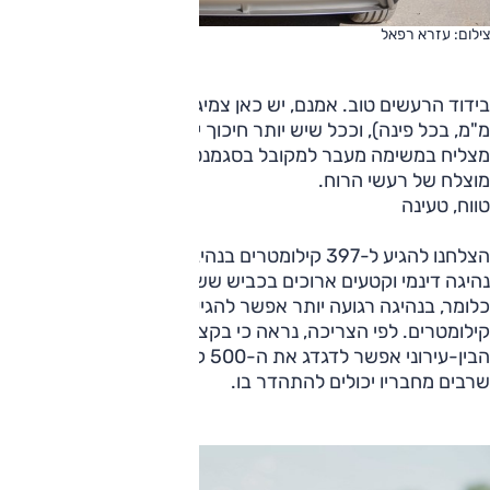
צילום: עזרא רפאל
בידוד הרעשים טוב. אמנם, יש כאן צמיגים רחבים יחסית (255
מ"מ, בכל פינה), וככל שיש יותר חיכוך יש יותר רעש, אך איוניק 5
מצליח במשימה מעבר למקובל בסגמנט, ולכך מתווסף גם בידוד
מוצלח של רעשי הרוח.
טווח, טעינה
הצלחנו להגיע ל-397 קילומטרים בנהיגה משולבת הכוללת קטע
נהיגה דינמי וקטעים ארוכים בכביש שש עם מהירויות תואמות.
כלומר, בנהיגה רגועה יותר אפשר להגיע לטווח של 450
קילומטרים. לפי הצריכה, נראה כי בקצב שיוט ממש נינוח בכביש
הבין-עירוני אפשר לדגדג את ה-500 קילומטרים – וזה לא משהו
שרבים מחבריו יכולים להתהדר בו.