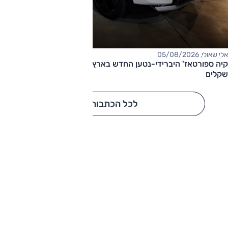
אלי שאולי, 05/08/2026
קיה ספורטאז' היברידי-נטען החדש בארץ – המחיר החל מ-220,000
שקלים
לכל הכתבות