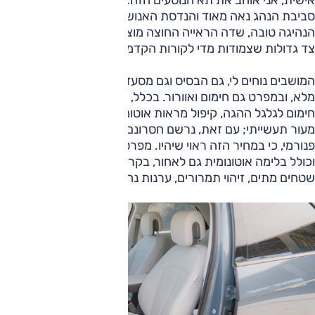
סביבת הנהג נאה מאוד והנדסת האנוש סבירה בהחלט. תנוחת
הנהיגה טובה, שדה הראייה החוצה מוצלח עם כוכבית על מראות
צד גדולות שצמודות מדי לקורות הקדמיות, ללא רווח ביניהן.
המושבים נוחים לי, גם הבסיס וגם מסעד הגב. התפעול חשמלי
מלא, ובמפרט גם חימום ואוורור. בכלל, רשימת האבזור נאה, עם
חימום לגלגל ההגה, קיפול מראות אוטומטי, חיישני גשם, ריפוד
מעור תעשייתי; עם זאת, נרשם חסרונם של מצלמות היקפיות וגג
פנורמי, כי במחיר הזה ראוי שיהיו. מפרט הבטיחות עשיר למדי
וכולל בלימה אוטונומית גם לאחור, בקרת שיוט אדפטיבית, ניטור
שטחים מתים, זיהוי תמרורים, ערנות נהג; האחרון ממש נודניק.