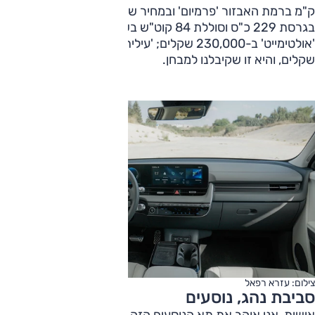
ק"מ ברמת האבזור 'פרמיום' ובמחיר של 210,000 שקלים.
בגרסת 229 כ"ס וסוללת 84 קוט"ש בשתי רמות אבזור:
'אולטימייט' ב-230,000 שקלים; 'עילית לימיטד' ב-249,000
שקלים, והיא זו שקיבלנו למבחן.
צילום: עזרא רפאל
סביבת נהג, נוסעים
אישית, אני אוהב את תא הנוסעים הזה. הוא אוורירי והוא שיקי,