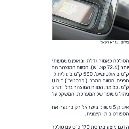
צילום: עזרא רפאל
הסוללה כאמור גדלה, ובאופן משמעותי: כעת 84 קוט"ש, 15%
יותר (72.6 קוט"ש). הטווח המוצהר התארך אף הוא, כעת 570
ק"מ ב'אולטימייט', 530 ק"מ ב'עילית לימיטד'; לפני מתיחת
הפנים, הטווח המרבי ('פרסטיג'') היה 480 ק"מ, ב'עילית', 450
ק"מ. כלומר: הטווח המוצהר גדל יותר מאשר הסוללה בזכות
ניהול משופר של המערכת. המשקל עלה ב-75 ק"ג.
איוניק 5 משווק בישראל רק בהנעה אחורית; כפולה רק בגרסת N
הספורטיבית-קיצונית.
הדגם מוצע בגרסת 170 כ"ס עם סוללת 63 קוט"ש לטווח 440