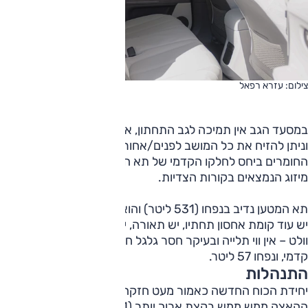
צילום: עזרא רפאל
במסעד הגב אין תמיכה לגב התחתון, אך ניתן לכוון את הזווית שלו
וניתן להזיח את כל המושב לפנים/אחור. לא חסכו כאן באיכות
החומרים ביחס לחלקו הקדמי של תא הנוסעים ובאזור זה פתחי
מיזוג הנמצאים בקורות הצדיות.
תא המטען נדיב בנפחו (531 ליטר) והוא נפתח חשמלית, כמובן.
יש עוד קומת אחסון תחתיו, יש תאורה, יש ווי עגינה, יש שקע 12
וולט – אין ווי תלייה ובעיקר חסר גלגל חלופי. יש גם תא מטען
קדמי, ונפחו 57 ליטר.
התנהלות
יחידת הכוח החדשה כאמור מעט חזקה יותר (12 כ"ס), נתון
ההאצה ממש ממש בקצת ארוך יותר (0.1 ש') – קצת יותר