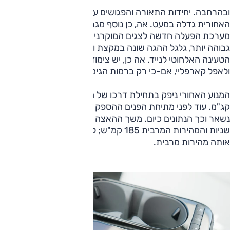
ובהרחבה. יחידות התאורה והפגושים עברו שינויים קטנים, הכנף
האחורית גדלה במעט. אה, כן נוסף מגב אחורי. בסביבת הנהג
מערכת הפעלה חדשה לצגים המוקרנים ולפי יונדאי הרזולוציה
גבוהה יותר, גלגל ההגה שונה במקצת וכך גם מיקום משטח
הטעינה האלחוטי לנייד. אה כן, יש צימוד אלחוטי לאנדרואיד אוטו
ולאפל קארפליי, אם-כי רק ברמות הגימור הגבוהות יותר.
המנוע האחורי ניפק בתחילת דרכו של הדגם 217 כ"ס ו-35.7
קג"מ. עוד לפני מתיחת הפנים ההספק עלה ל-229 כ"ס, המומנט
נשאר וכך הנתונים כיום. משך ההאצה מ-0 ל-100 קמ"ש 7.5
שניות והמהירות המרבית 185 קמ"ש; לפני מתיחת הפנים: 7.4 ש',
אותה מהירות מרבית.