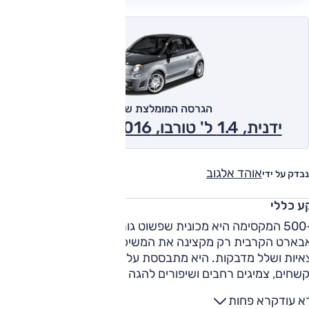
הגרסה המומלצת של אוטו
ידנית, 1.4 ל' טורבו, Scorpione 2016
אוהד אלגוב
נבדק על ידי
ע כללי
ה-500 המקסימה היא מכונית שפשוט גורמת לך לחייך – וגרסת
בארט הקרבית רק מקצינה את המשיכה שלה, עם ספויילרים,
חצאיות ושלל מדבקות. היא מתבססת על ה-500 ומתהדרת במת
מוקשחים, צמיגים רחבים ושיפורים להגה ולשלדה, מגובים
ל' טורבו המייצר 135 כ"ס. גם בנהיגה ה-500 גורמת לנהג לחייך,
א עוד
קרא פחות
יכולת דינאמית טובה למדי. למרות שיש לה לא מעט