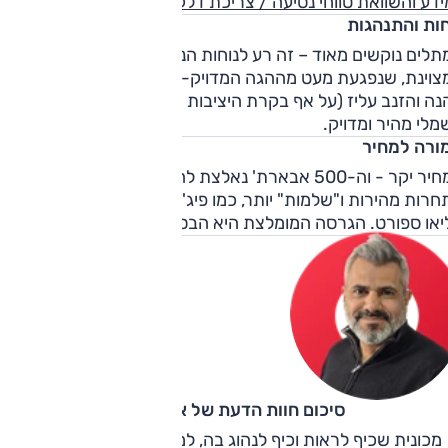
דע והשוואת טווחי נסיעה / צריכת דלק
חות והתנהגות
לים נוקשים מאוד – זה רע לנוחות הנסיעה וטוב ליכולת הדינאמ
צוינת, שנפגעת מעט מההגה המדויק-אך-מנותק. ההתנהגות
נה והזנב עליז (על אף בקרת היציבות הבלתי מתנתקת). הגה
לי מהיר ומדויק.
ורה למחיר
המחיר יקר - וה-500 אבארת' נאלצת להתמודד בהקשר הזה מול
מתחרות מהירות ו"שלמות" יותר, כמו פיג'ו 208GTI, פולו GTI ורנו
יאו ספורט. הגרסה המומלצת היא הבסיסית בהיצע.
סיכום חוות הדעת של אוהד אלגוב
מכונית שכיף לראות וכיף לנהוג בה, למרות (ובזכות) מגרעותיה.