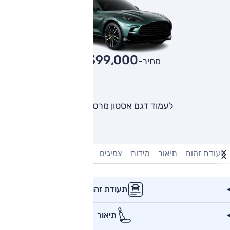
2,399,000
מחיר-₪
לעמוד דגם אסטון מרטין DBX
תעודת זהות
תיאור
מידות
צמיגים
מנוע וביצועים
טעינה חשמל
תעודת זהות
תיאור