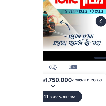
0
0
0
2,015,000
1,750,000 -
לגרסאות והשוואה
₪
₪
₪10,541
החזר חודשי החל מ-