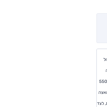
גדול
ה
בישראל משווקות שלוש גרסאות דיזל – 250 כ"ס, 300 כ"ס ו-350 כ"ס – ושתי גרסאות היברידיות-נטענות – 460 כ"ס ו-550
רבו מייצר 400 כ"ס ו-55 קג''מ, וההאצה
, לצד