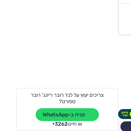
צריכים יעוץ על לנד רובר ריינג' רובר
ספורט?
פניה ב-WhatsApp
או חייגו
3262
*