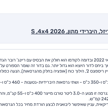
הדור השלישי של ריינג' רובר ספורט נחשף לראשונה במאי 2022 ובדומה לקודמו הוא חולק את הבסיס עם ריינג' רובר ה
ביחס לריינג' הבכיר ה'ספורט' קצר ב-10 ס"מ אך ביחס לדור היוצא הוא גדול יותר. גם בדור זה שומר הספורט על
יכולות השטח, הגם שהן ממש לא העיקר, וכולל מערך 'טריין ריספונס 2', הילוך כוח (אופציה בחלק מהגרסאות), הנעה כפול
באוקטובר 2025 הצטרפה להיצע גרסת הבנזין P400. בגרסה זו מנוע ה-3.0 ליטר טו
נה אמריקאית, עניין שאיפשר ליבואנית לבצע הורדת מחיר בכל הגרסאות