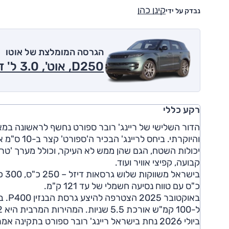
קינן כהן
נבדק על ידי
הגרסה המומלצת של אוטו
D250, אוט', 3.0 ל' דיזל, היברידי מתון, S ,4x4 2026
רקע כללי
והיוקרתי. 
קבועה, קפיצי אוויר ועוד.
כ"ס עם טווח נסיעה חשמלי של עד 121 ק"מ.
ל-100 קמ"ש אורכת 5.5 שניות. המהירות המרבית היא 242 קמ''ש.
ביולי 2026 נחת בישראל ריינג' רובר ספורט בתקי