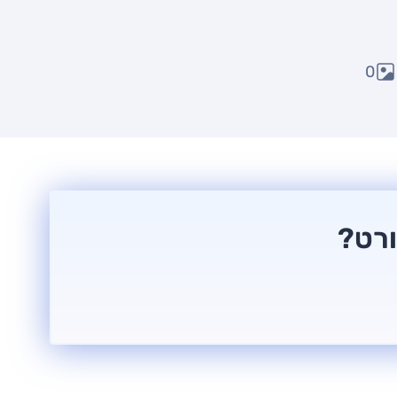
0
ורט?