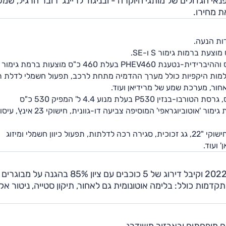
אי הגדולים של מותגי היוקרה - ובניגוד לריינג' רובר הרגיל, שמ
 מחירו.
גרסת הדיזל D300 בעלת מנוע 3.0 ל' מוגדש המפיק 300 כ"ס וההיברידית-נטענת PHEV460 בעלת 460 כ"ס מוצעות ברמת גימור
, תאורת לד, גג זכוכית, מצלמות היקפיות כולל מערך ההדמיה מתחת לרכב, תפעול חשמלי לדלת 
ור, מערכת שמע של מרידיאן ועוד.
גרסת הדיזל D350 בעלת מנוע 3.0 ל' מוגדש המפיק 350 כ"ס, גרסת הטורבו-בנזין P530 בעלת מנוע 4.4 ל' המפיק 530 כ"ס
וההיברידית-נטענת PHEV550 בעלת 550 כ"ס מוצעות ברמת גימור 'אוטוביוגראפי' המוסיפה צביעה דו-גוונית, חישוקי 23 אינץ',
גרסת הבנזין P400 מוצעת ברמת גימור דיינמיק SE שכוללת חישוקי "22, גג זכוכית, סגירה רכה לדלתות, תפעול כיוון חשמלי ומיזוג
 ועוד.
לנד רובר ריינג' רובר ספורט נבדק ע"י יורו NCAP בשנת 2022 וקיבל דירוג של 5 כוכבים עם ציון 
מתקדמות כולל: בלימה אוטונומית גם לאחור, תיקון סטייה, ניטור אק