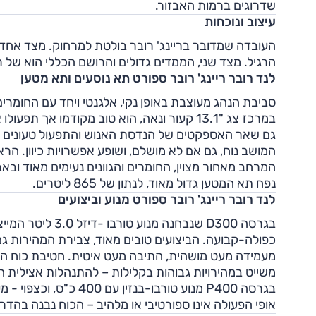
שדרוגים ברמות האבזור.
עיצוב ונוכחות
העובדה שמדובר בריינג' רובר בולטת למרחוק. מצד אחד, ה
הרגיל. מצד שני, הממדים גדולים והרושם הכללי הוא של רכ
לנד רובר ריינג' רובר ספורט תא נוסעים ותא מטען
סביבת הנהג מעוצבת באופן נקי, אלגנטי ויחד עם החומרים 
במרכז צג "13.1 קעור ונאה, הוא טוב מקודמו אך תפעולו אינו קל תמיד ולעיתים הוא סובל מהשתקפויות.
גם שאר האספקטים של הנדסת האנוש והתפעול טעונים שיפ
המושב נוח, גם אם לא מושלם, ושופע אפשרויות כיוון. הר
המרחב מאחור מצוין, החומרים והגוונים נעימים מאוד ובאב
נפח תא המטען גדול מאוד, לנתון של 865 ליטרים.
לנד רובר ריינג' רובר ספורט מנוע וביצועים
כפולה-קבועה. הביצועים טובים מאוד, צבירת המהירות גם,
מעמידה מעט מושהית, התיבה מעט איטית. חטיבת כוח ה
משייט במהירויות גבוהות בקלילות – להתנהלות אצילית 
אופי הפעולה אינו ספורטיבי או מלהיב – הכוח נבנה בהדרג