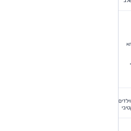
שלב
תא
 עיסוי
85% בהגנה על מבוגרים וילדים
טיבי