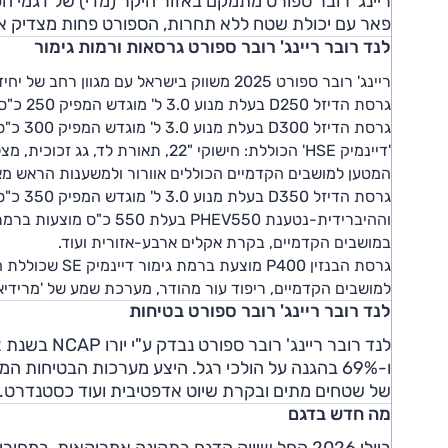
ריינג' רובר ספורט מתמקם באזור היקר (מדי) של דגמי הפנ
פאר עם יכולת שטח ללא תחרות, הספורט פחות מצדיק את
לנד רובר ריינג' רובר ספורט גרסאות ורמות גימור
ריינג' רובר ספורט 2025 משווק בישראל עם מגוון רחב של יחידות הנעה.
גרסת הדיזל D250 בעלת מנוע 3.0 ל' מוגדש המפיק 250 כ"ס מוצעת ברמות גימור S ו-SE.
'דיינמיק HSE' הכוללת: חישוקי "22
המטען למושבים הקדמיים הכוללים אוורור ולמשענות הראש מאח
במושבים הקדמיים, בקרת אקלים ארבע-אזורית ועוד.
למושבים הקדמיים, ריפוד עור מהודר, מערכת שמע של 'מרידיאן'
לנד רובר ריינג' רובר ספורט בטיחות
ו-69% בהגנה על הולכי רגל. היצע מערכות הבטיחות ה
של שטחים מתים ובקרת שיוט אדפטיבית ועוד כסטנדרט.
מה חדש בדגם