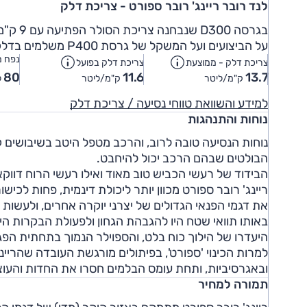
לנד רובר ריינג' רובר ספורט - צריכת דלק
בגרסה D300 שנבחנה צריכת הסולר הפתיעה עם 9 ק"מ/ל' בתוואי מבחן מאוד מאומץ ו-13.5 ק"מ/ל' בשיוט בין- עירוני.
על הביצועים ועל המשקל של גרסת P400 משלמים בדלק; במבחן מדדנו צריכה ממוצעת של 6.7 ק"מ/ל'.
נפח מ
צריכת דלק - ממוצעת
צריכת דלק בפועל
80
11.6
13.7
ק"מ/ליטר
ק"מ/ליטר
ל
למידע והשוואת טווחי נסיעה / צריכת דלק
נוחות והתנהגות
נוחות הנסיעה טובה לרוב, והרכב מטפל היטב בשיבושים קטנ
הבולטים שבהם הרכב יכול להיחבט.
הבידוד של רעשי הכביש טוב מאוד ואילו רעשי הרוח דווק
ריינג' רובר ספורט מכוון יותר ליכולת דינמית, פחות לכ
את דגמי הפנאי הגדולים של יצרני יוקרה אחרים, ולעשות ז
באותו תוואי שטח היו להגבהת הגחון ולפעולת הבקרות היי
היעדרו של הילוך כוח בלט, והספוילר הנמוך בתחתית הפג
למרות הכינוי 'ספורט', בפיתולים מורגשת העובדה שהריינ
ובאגרסיביות, ותחת עומס הבלמים חסרו את החדות והעוצ
תמורה למחיר