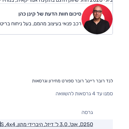
ביולי 2026 החל שיווק הדגם בתקינה אמריקאית, במחירים מופחתים ובאבזור משודרג.
סיכום חוות הדעת של קינן כהן
רכב פנאי בעיצוב מהמם, בעל ניחוח בריטי 
לנד רובר ריינג' רובר ספורט מחירון וגרסאות
סמנו עד 4 גרסאות להשוואה
גרסה
D250, אוט', 3.0 ל' דיזל, היברידי מתון, S ,4x4