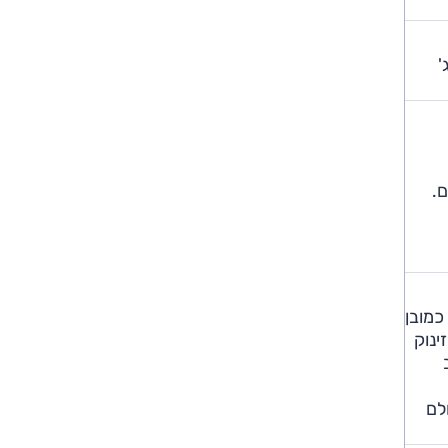
'
ם.
טומטית 8 הילוכים וההנעה כמובן
ינוק
ילינדר בטור. אולם