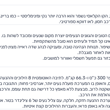
קו הקלאסי נשמר והוא הרבה יותר נקי ומינימליסטי – כמו בריינג
ב חסון, לאו דווקא ספורטיבי.
הטובים והגוונים הנעימים יוצרת מקום שנעים ומכובד לשהות בו.
ור. תנוחת הנהיגה טובה, ומעניקה לנהג שדה ראייה מצוין לפני
אות לאחור מוגבלת.
זור גם תפעול חשמלי ואוורור למושבים.
בגרסה D300 שנבחנה מנוע טורבו -דיזל 3.0 ליטר המייצר 300 כ"ס ו-66.3 קג"מ. לתיבה האו
 והאופן בו המערכת פועלת נעים יותר, אגרסיבי פחות; התגובה בז
שקטה לרוב, מבצעת ללא מאמץ כל דרישה גם תחת עומס, והרכב
ההולמת את הרכב.
בגרסה P400 מנוע טורבו-בנזין עם 400 כ"ס, וכצפוי - מערכת ההנעה חזקה, חלקה, עם צליל נעים של 6 צ
ה ולא באופן פראי, והעברות ההילוכים קצת איטיות.