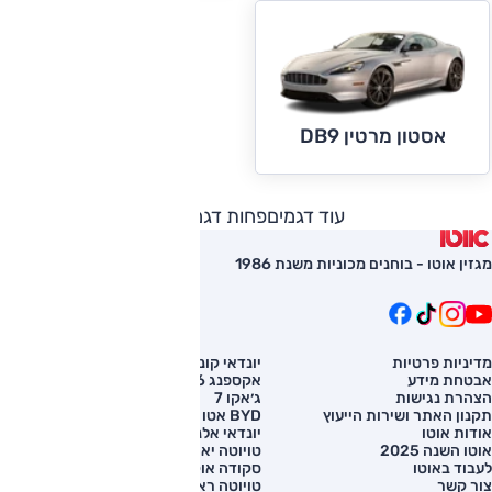
אסטון מרטין DB9
עוד דגמים
פחות דגמים
מגזין אוטו - בוחנים מכוניות משנת 1986
מדיניות פרטיות
יונדאי קונה
השוואת רכב
אבטחת מידע
אקספנג G6
רכב חדש
הצהרת נגישות
ג׳אקו 7
מחירון רכב
תקנון האתר ושירות הייעוץ
BYD אטו 3
מימון לרכב
אודות אוטו
יונדאי אלנטרה
אוטו השנה 2025
טויוטה יאריס קרוס
לעבוד באוטו
סקודה אוקטביה
צור קשר
טויוטה ראב 4