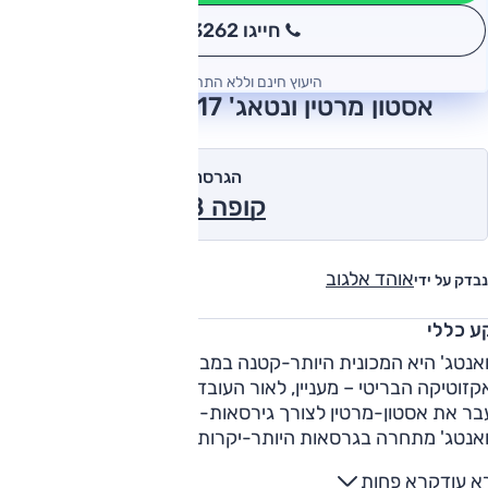
חייגו 3262
*
היעוץ חינם וללא התחייבות
אסטון מרטין ונטאג' 2017 חוות דעת
הגרסה המומלצת של אוטו
קופה V8, ידנית 2017
אוהד אלגוב
נבדק על ידי
ע כללי
ואנטג' היא המכונית היותר-קטנה במבחר הדגמים של יצרן
זוטיקה הבריטי – מעניין, לאור העובדה שהשם וואנטג' שימש
בר את אסטון-מרטין לצורך גירסאות-הביצועים של דגמי החברה.
הוואנטג' מתחרה בגרסאות היותר-יקרות של פורשה 911, 
ומזראטי גראן-טוריסימו. מדובר במכונית ותיקה יחסית – במקור היא
א עוד
קרא פחות