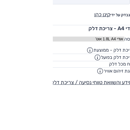
קינן כהן
נבדק על ידי
 צריכת דלק
סה
כת דלק - ממוצעת
11.2
ק"מ/ליט
כת דלק בפועל
8.5
ק"מ/ליט
62
ח מכל דלק
ליט
ת זיהום אוויר
-
דע והשוואת טווחי נסיעה / צריכת דלק