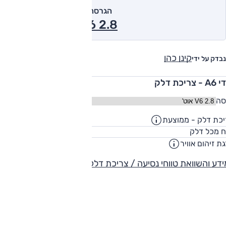
הגרסה המומלצת של אוטו
2.8 V6 אוט' 2000
קינן כהן
נבדק על ידי
 צריכת דלק
סה
כת דלק - ממוצעת
9.4
ק"מ/ליט
70
ח מכל דלק
ליט
ת זיהום אוויר
-
דע והשוואת טווחי נסיעה / צריכת דלק