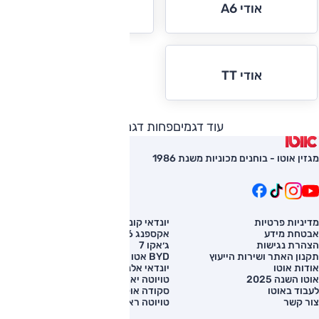
אודי A6
אודי A8
אודי TT
עוד דגמים
פחות דגמים
מגזין אוטו - בוחנים מכוניות משנת 1986
מדיניות פרטיות
יונדאי קונה
השוואת רכב
אבטחת מידע
אקספנג G6
רכב חדש
הצהרת נגישות
ג׳אקו 7
מחירון רכב
תקנון האתר ושירות הייעוץ
BYD אטו 3
מימון לרכב
אודות אוטו
יונדאי אלנטרה
אוטו השנה 2025
טויוטה יאריס קרוס
לעבוד באוטו
סקודה אוקטביה
צור קשר
טויוטה ראב 4