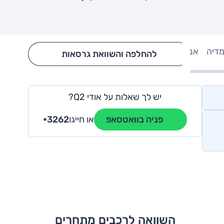
מדיה
אבזור
Hide config section
להחלפה והשוואת גרסאות
יש לך שאלות על אודי Q2?
או חייגו
3262
פניה בוואטסאפ
*
השוואה לרכבים מתחרים