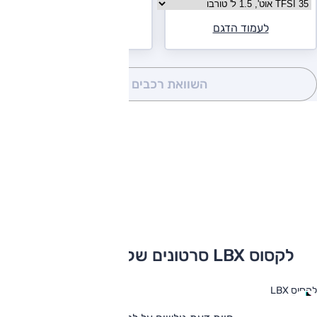
בחר גרסה אודי Q2
לעמוד הדגם
השוואת רכבים
(0)
לקסוס LBX סרטונים שלא תרצו לפספס
לקסוס LBX