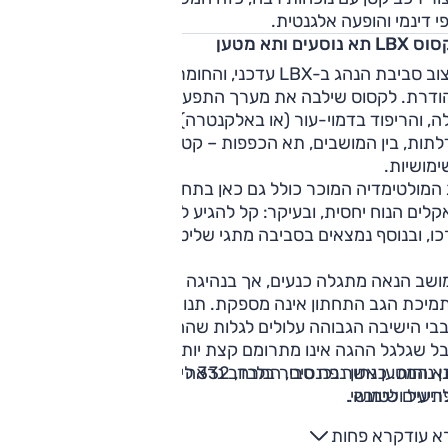
זק יותר.
י דינמי והופעה אלגנטית.
ההספק המשולב 136 כ"ס והביצועים משופרים בהתאם: 9.2 שניות
 תא נוסעים ותא מטען
ש.
עיצוב סביבת הנהג ב-LBX עדכני, והחומרים מעניקים לה הופעה
גיל, התיבה היא מסוג מפצל-כוח שפעולתה דומה לזו של תיבה
ודרת. לקסוס שילבה את מערך התפעול והמולטימדיה המוכרים
יפה.
, והריפוד בדמוי-עור (או באלקנטרה) נאה. תאי האחסון –
תות, בין המושבים, תא הכפפות – קטנטנים והדבר פוגע
ימושיות.
 המולטימדיה המוכר כולל גם כאן בתחתית את תפעול בקרת
קלים הנוח יחסית, ובעיקר: קל להגיע לרוב המערכות הנשלטות
ו, ובנוסף נמצאים בסביבה מתגי שליטה חיצוניים.
שב הנאה מתגלה כנעים, אך בנהיגה ממושכת עלול לעייף מכיוון
מיכת הגב התחתון אינה מספקת. תנוחת הנהיגה נאותה, אבל
בי הישיבה הגבוהה עלולים לגלות שהחלק העליון במחוונים מוסתר
ל שגלגל ההגה אינו מתרומם קצת יותר. מאחור, הכניסה והיציאה
לתא המטען נתון נפח סביר בלבד, 332 ליטרים, אבל בפועל המבנה
ן נוחות. כאשר נכנסים, המרחב נראה צפוף, אבל בפועל המרווחים
תיעים לטובה.
 יעיל ושימושי.
א עוד
קרא פחות