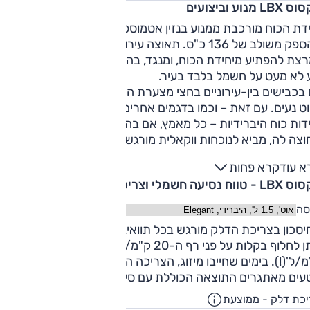
LB מנוע וביצועים
יחידת הכוח מורכבת ממנוע בנזין אטמוספרי 1.5 ליטר ומנוע חשמלי
בהספק משולב של 136 כ"ס. תאוצה עירונית חזקה תזכה לתגובה
נמרצת להפתיע מיחידת הכוח, ומנגד, בהתניידות מתונה LBX שקט
ע לא מעט על חשמל בלבד בעיר.
בכבישים בין-עירוניים בחצי מצערת הרכב מאיץ באופן יעיל, אגב
ט נעים. עם זאת – וכמו בדגמים אחרים של קבוצת טויוטה עם
דות כוח היברידיות – כל מאמץ, אם בהאצה בעיר ואם בעקיפה
צה לה, מביא לנוכחות ווקאלית מורגשת של מנוע הבנזין ולאופי
ולה המשדר מאמץ. תחת עומס מתמשך ובמהירות גבוהה (עליה
א עוד
קרא פחות
וכה, למשל) יכולת ההאצה נפגעת באופן משמעותי.
טווח נסיעה חשמלי וצריכת דלק
סה
סכון בצריכת הדלק מורגש בכל תוואי. בלילות קרירים ללא מזגן
ניתן לחלוף בקלות על פני רף ה-20 ק"מ/ל', גם להגיע ל-25
ק"מ/ל'(!). בימים שחייבו מיזוג, הצריכה הייתה לרוב 17.5 ק"מ/ל
ים מאתגרים התוצאה הכוללת עם סיום המבחן הייתה 16 ק"מ/ל'.
כת דלק - ממוצעת
22.2
ק"מ/ליט