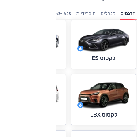
הדגמים
מנהלים
היברידיות
פנאי-שטח
מיניוונים
7 מושבים
י
לקסוס ES
לקסוס IS
לקסוס LM
לקסוס LBX