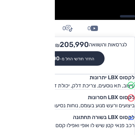
0
0
0
241,990
205,990 -
לגרסאות והשוואה
₪
₪
₪1,900
החזר חודשי החל מ-
לקסוס LBX יתרונות
עיצוב, תא נוסעים, צריכת דלק, יכולת דינמית
לקסוס LBX חסרונות
ביצועים ורעש מנוע בעומס, נוחות נסיעה, בידוד רעשי רוח וכביש
לקסוס LBX בשורה תחתונה
רכב פנאי קטן שיש לו אופי ואפילו קסם