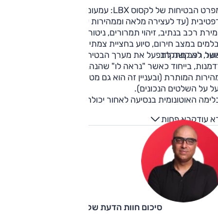
ילקס' היא כן מציעה צביעה דו-גונית, ריפוד עור ושמשות מוכהות
במפרט הבטיחות של לקסוס LBX: עמעום אורות אוטומטי, בקרת ש
חור.
פטיבית (עד לעצירה מלאה וממהירות עמידה), התרעת סטייה
ירת רכב בנתיב, זיהוי תמרורים, ניטור שטח מת, סיוע בהיגוי
בלמים במצב חירום, סיוע בחציית צמתים, התרעת פתיחת דלת
שר רכב מתקרב.
ועל, לא קשה לתפעל את מערך הבטיחות אשר שש לצפצף בכל
מנות, בייחוד כאשר "נראה לו" שהנהג אינו מרוכז או כי עבר את
ירות המותרת (ובעניין זה הוא גם מטריד מכיוון שהוא לא תמיד
ל על השלטים הנכונים).
לימה האוטונומית בנסיעה לאחור יכולה לגרום להחסרת פעימה.
א עוד
קרא פחות
סיכום חוות הדעת של קינן כהן