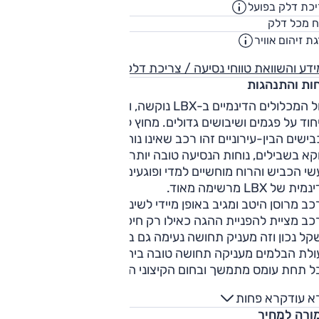
כת דלק בפועל
18.9
ק"מ/ליט
36
ח מכל דלק
ליט
ת זיהום אוויר
4
דע והשוואת טווחי נסיעה / צריכת דלק
חות והתנהגות
כיול המכלולים הדינמיים ב-LBX נוקשה, והרכב מתקשה לשכך בעיר
חוד על פגמים ושיבושים גדולים. מחוץ לעיר המצב עדיף, ואולם גם
ישים הבין-עירוניים זהו רכב שאינו נוח במיוחד.
קא בשבילים, נוחות הנסיעה טובה יותר, והרכב משדר חוסן מבני.
י הכביש והרוח מוחשיים למדי ופוגעים באיכות הנסיעה. היכולת
ית של LBX מרשימה מאוד.
ב מרוסן היטב ומגיב באופן מיידי לשינויי כיוון ולהעברות משקל.
ב מציית להפניית ההגה כאילו רק חיכה לפקודה, להיגוי עצמו
ל נכון וזה מעניק תחושה נעימה גם בעומס דינמי.
ולת הבלמים מעניקה תחושה טובה ביחס למקובל ברכב היברידי,
ל תחת עומס מתמשך ובחום הקיצוני הם דעכו.
א עוד
קרא פחות
ורה למחיר