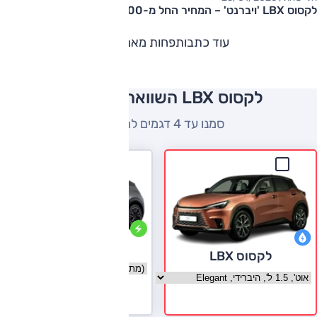
לקסוס LBX 'ויברנט' – המחיר החל מ-242,000 שקלים
עוד כתבות
פחות מאמרים
לקסוס LBX השוואה למתחרים
סמנו עד 4 דגמים להשוואה
זיקר X
לקסוס LBX
בחר גרסה זיקר X
בחר גרסה לקסוס LBX
לעמוד הדגם