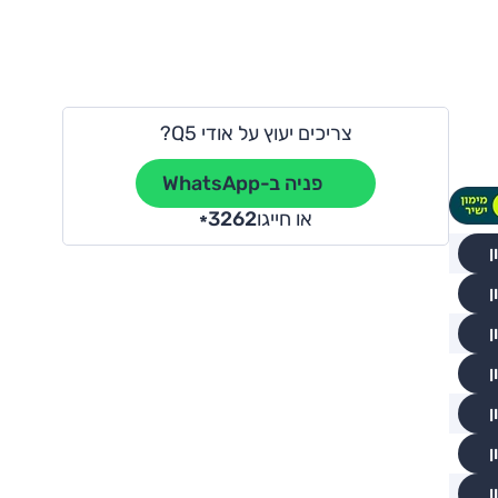
צריכים יעוץ על אודי Q5?
פניה ב-WhatsApp
או חייגו
3262
*
ן
ן
ן
ן
ן
ן
ן