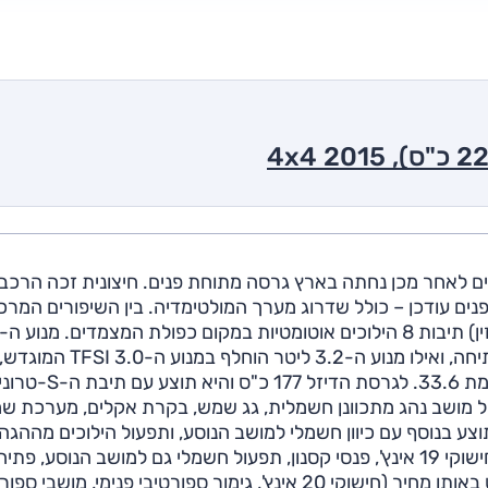
קטי של אודי הוצג ב-2009, ושלוש שנים לאחר מכן נחתה בארץ גרסה מתוחת פנים. חיצונית זכה הרכב
פנים עודכן – כולל שדרוג מערך המולטימדיה. בין השיפורים המרכז
ליטר המוגדש מייצר כעת 225 כ"ס במקום 211 לפני המתיחה, ואילו מנוע ה-3.2 ליטר הוחלף במנו
272 כ"ס, אך המומנט גדל משמעותית ל-40.8 קג"מ לעומת 33.6. לגרסת הדיזל 177 כ"ס והיא
ת 7 הילוכים). האבזור כולל מושב נהג מתכוונן חשמלית, גג שמש, בקרת אקלים, מערכת 
הגה וחישוקי 18 אינץ'. גרסת ה-3.0 ליטר תוצע בנוסף עם כיוון חשמלי למושב הנוסע, ותפעול הילוכים מההגה
גרסת ה-2.0 ליטר תוצע גם עם חבילת לקשרי שכוללת חישוקי 19 אינץ', פנסי קסנון, תפעול חשמלי גם למושב הנוסע, פ
חשמלית לדלת האחורית ועוד. כמו כן תוצע חבילת ספורט באותו מחיר (חישוקי 20 אינץ', גימור ספורטיבי פנימי, מושבי ס