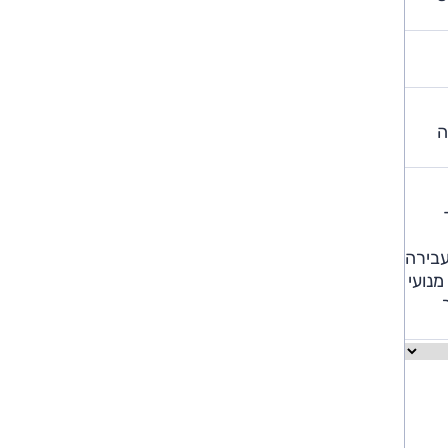
ה
שהמנוע יודע להפיק בסל"ד שימושי – ובזכות יעילותה של תיבת ה-S-
עבירה
ר מנועי