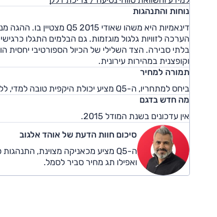
נוחות והתנהגות
דינאמיות היא משהו שאודי 5
הערכה לזוויות גלגול מוגזמות. גם הבלמים התגלו כרגיש
בלתי סבירה. הצד השלילי של הכיול הספורטיבי יחסית הו
וקופצנית במהירות עירונית.
תמורה למחיר
ביחס למתחריו, ה-Q5 מציע יכולת היקפית טובה למדי, ללא מגרעות בולטות - ועם תג מחיר תחרותי.
מה חדש בדגם
אין עדכונים בשנת המודל 2015.
סיכום חוות הדעת של אוהד אלגוב
ה-Q5 מציע מכאניקה מצוינת, התנהגו
ואפילו תג מחיר סביר לסמל.