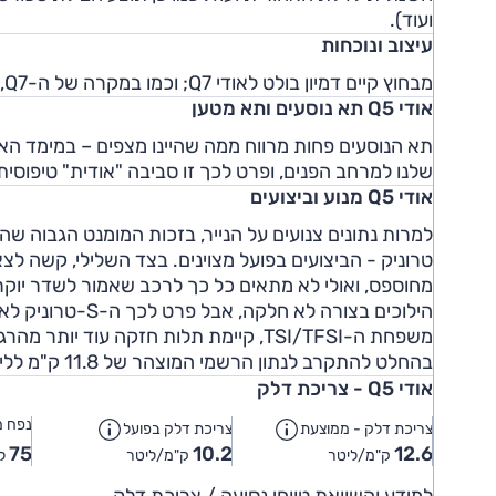
ועוד).
עיצוב ונוכחות
מבחוץ קיים דמיון בולט לאודי Q7; וכמו במקרה של ה-Q7, יש לאודי Q5 2015 נוכחות ורושם רבים.
אודי Q5 תא נוסעים ותא מטען
תא הנוסעים פחות מרווח ממה שהיינו מצפים – במימד האו
שלנו למרחב הפנים, ופרט לכך זו סביבה "אודית" טיפוסית
אודי Q5 מנוע וביצועים
מחוספס, ואולי לא מתאים כל כך לרכב שאמור לשדר יוקר
הילוכים בצורה ל
משפחת ה-TSI/TFSI, קיימת תלות חזקה עוד
בהחלט להתקרב לנתון הרשמי המוצהר של 11.8 ק"מ לליטר.
אודי Q5 - צריכת דלק
נפח מ
צריכת דלק - ממוצעת
צריכת דלק בפועל
75
10.2
12.6
ק"מ/ליטר
ק"מ/ליטר
לי
למידע והשוואת טווחי נסיעה / צריכת דלק