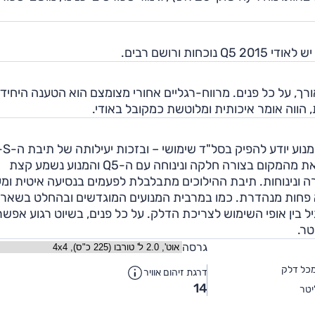
רך, על כל פנים. מרווח-רגליים אחורי מצומצם הוא הטענה היחיד
, הווה אומר איכותית ומלוטשת כמקובל באודי.
למרות נתונים צנועים על הנייר, בזכות המומנט הגבוה 
טרוניק - הביצועים בפועל מצוינים. בצד השלילי, קשה לצאת מהמקום בצורה חלקה ונינוחה עם ה-Q5 והמנוע נשמע קצת
ה ונינוחות. תיבת ההילוכים מתבלבלת לפעמים בנסיעה איטית ומ
א חלקה, אבל פרט לכך ה-S-טרוניק לא פחות מנהדרת. כמו במרבית המנועים המוגדשים ובהחלט בשא
 יותר מהרגיל בין אופי השימוש לצריכת הדלק. על כל פנים, בשיוט רגוע אפשר
גרסה
כל דלק
דרגת זיהום אוויר
14
טר