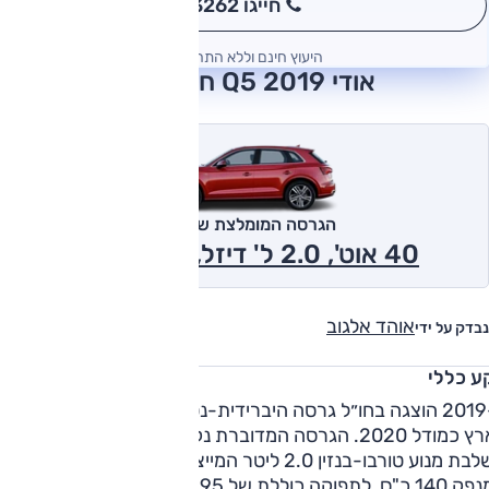
חייגו 3262
*
היעוץ חינם וללא התחייבות
אודי Q5 2019 חוות דעת
הגרסה המומלצת של אוטו
40 אוט', 2.0 ל' דיזל, 4x4 2019
אוהד אלגוב
נבדק על ידי
ע כללי
ב-2019 הוצגה בחו״ל גרסה היברידית-נטענת ל-Q5, אשר הגיעה
לארץ כמודל 2020. הגרסה המדוברת נקראת TFSI e 50, וזו
משלבת מנוע טורבו-בנזין 2.0 ליטר המייצר 252 כ"ס עם מנוע 
המנפק 140 כ"ס, לתפוקה כוללת של 295 כ"ס ו-45.9 קג"מ. אלה