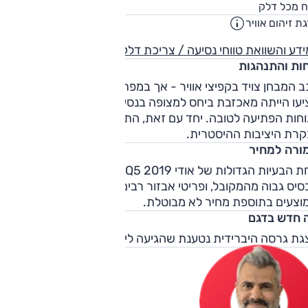
65
ח מכל דלק
ליט
ת זיהום אוויר
4
דע והשוואת טווחי נסיעה / צריכת דלק
חות והתנהגות
 המבחן צויד בקפיצי אוויר - אך במפתיע, נוחות הנסיעה שאלו
יעו הייתה מאכזבת ביחס למצופה בנסיעת כביש; בשטח דווקא
וחות הפתיעה לטובה. יחד עם זאת, התנהגות הכביש מצוינת - פר
קרת היציבות ההיסטרית.
ורה למחיר
אחת הבעיות הגדולות של אודי Q5 2019 היא שמחירה של גרסת
יס גבוה מהמקובל, ופריטי אבזור רבים - חלקם לא ממש יוצאי דו
מוצעים בתוספת מחיר לא מבוטלת.
 חדש בדגם
ת גרסה היברידית נטענת שהגיעה לישראל כמודל 2020.