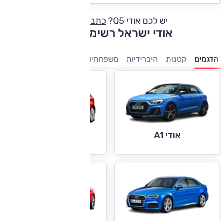
יש לכם אודי Q5?
כתבו חוות דעת
אודי ישראל רשימת דגמים
הדגמים
קטנות
היברידיות
משפחתיות
מנהלים
יוקרה
פנאי-
אודי A1
אודי A3